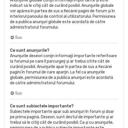
Anunţurile globale conţin informaţii importante şi este
indicat să le citiţi cât de curând posibil. Anunţurile globale
vor apărea în partea de sus a fiecărei pagini de forum şi în
interiorul panoului de control al utilizatorului. Permisiunea
de a publica anunţuri globale este acordată de către
administratorul forumului.
Sus
Ce sunt anunţurile?
Anunţurile deseori conţin informaţii importante referitoare
la forumul pe care îl parcurgeţi şi ar trebui citite cât de
curând posibil. Anunţurile apar în partea de sus a fiecărei
pagini în forumul de care aparţin. La fel ca anunţurile
globale, permisiunea de a publica anunţuri este acordată
de către administratorul forumului.
Sus
Ce sunt subiectele importante?
Subiectele importante apar sub anunţuri în forum şi doar
pe prima pagină. Deseori, sunt destul de importante şi ar
trebui să le citiţi cât de curând posibil. Ca şi cu anunţurile,
permisiunea de a publica subiecte importante este