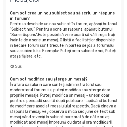
Cum pot crea un nou subiect sau să scriu un răspuns
în forum?
Pentru a deschide un nou subiect în forum, apăsaţi butonul
"Subiect nou". Pentru a scrie un răspuns, apăsați butonul
"Scrie răspuns".Este posibil să vi se ceară să vă înregistraţi
înainte de a scrie un mesaj. O listă a facilităţilor disponibile
în fiecare forum sunt trecute în partea de jos a forumului
sau a subiectului. Exemplu: Puteţi crea subiecte noi, Puteți
atașa fișiere, etc.
Sus
Cum pot modifica sau şterge un mesaj?
În afara cazului în care sunteţi administratorul sau
moderatorul forumului, puteţi modifica sau şterge doar
propriile mesaje. Puteţi modifica un mesaj - uneori doar
pentru o perioadă scurtă după publicare - apăsând butonul
de modificare asociat mesajulului respectiv. Dacă cineva a
răspuns la mesaj, veţi observa o mică secţiune de text sub
mesaj când reveniţi la subiect care arată de câte ori aţi
modificat acel mesaj împreună cu data şi ora modificării.