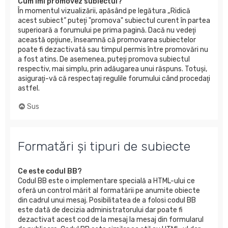
Cum îmi promovez subiectul?
În momentul vizualizării, apăsând pe legătura „Ridică
acest subiect” puteţi "promova" subiectul curent în partea
superioară a forumului pe prima pagină. Dacă nu vedeţi
această opţiune, înseamnă că promovarea subiectelor
poate fi dezactivată sau timpul permis între promovări nu
a fost atins. De asemenea, puteţi promova subiectul
respectiv, mai simplu, prin adăugarea unui răspuns. Totuşi,
asiguraţi-vă că respectaţi regulile forumului când procedaţi
astfel.
Sus
Formatări şi tipuri de subiecte
Ce este codul BB?
Codul BB este o implementare specială a HTML-ului ce
oferă un control mărit al formatării pe anumite obiecte
din cadrul unui mesaj. Posibilitatea de a folosi codul BB
este dată de decizia administratorului dar poate fi
dezactivat acest cod de la mesaj la mesaj din formularul