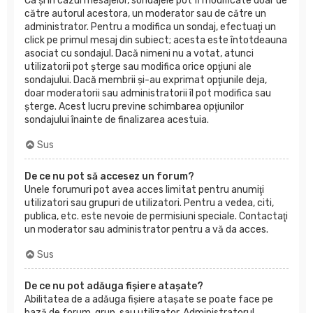
Ca şi în cazul mesajelor, sondajele pot fi modificate doar de
către autorul acestora, un moderator sau de către un
administrator. Pentru a modifica un sondaj, efectuaţi un
click pe primul mesaj din subiect; acesta este întotdeauna
asociat cu sondajul. Dacă nimeni nu a votat, atunci
utilizatorii pot şterge sau modifica orice opţiuni ale
sondajului. Dacă membrii şi-au exprimat opţiunile deja,
doar moderatorii sau administratorii îl pot modifica sau
şterge. Acest lucru previne schimbarea opţiunilor
sondajului înainte de finalizarea acestuia.
Sus
De ce nu pot să accesez un forum?
Unele forumuri pot avea acces limitat pentru anumiţi
utilizatori sau grupuri de utilizatori. Pentru a vedea, citi,
publica, etc. este nevoie de permisiuni speciale. Contactaţi
un moderator sau administrator pentru a vă da acces.
Sus
De ce nu pot adăuga fişiere ataşate?
Abilitatea de a adăuga fişiere ataşate se poate face pe
bază de forum, grup, sau utilizator. Administratorul