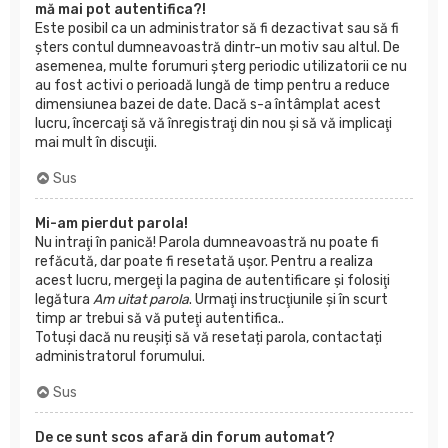
mă mai pot autentifica?!
Este posibil ca un administrator să fi dezactivat sau să fi
şters contul dumneavoastră dintr-un motiv sau altul. De
asemenea, multe forumuri şterg periodic utilizatorii ce nu
au fost activi o perioadă lungă de timp pentru a reduce
dimensiunea bazei de date. Dacă s-a întâmplat acest
lucru, încercaţi să vă înregistraţi din nou şi să vă implicaţi
mai mult în discuţii.
Sus
Mi-am pierdut parola!
Nu intraţi în panică! Parola dumneavoastră nu poate fi
refăcută, dar poate fi resetată uşor. Pentru a realiza
acest lucru, mergeţi la pagina de autentificare şi folosiţi
legătura
Am uitat parola
. Urmaţi instrucţiunile şi în scurt
timp ar trebui să vă puteţi autentifica..
Totuși dacă nu reușiți să vă resetați parola, contactați
administratorul forumului.
Sus
De ce sunt scos afară din forum automat?