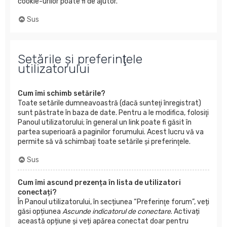
cookie-urilor poate fi de ajutor.
Sus
Setările şi preferinţele
utilizatorului
Cum îmi schimb setările?
Toate setările dumneavoastră (dacă sunteţi înregistrat)
sunt păstrate în baza de date. Pentru a le modifica, folosiţi
Panoul utilizatorului; în general un link poate fi găsit în
partea superioară a paginilor forumului. Acest lucru vă va
permite să vă schimbaţi toate setările şi preferinţele.
Sus
Cum îmi ascund prezența în lista de utilizatori
conectați?
În Panoul utilizatorului, în secțiunea “Preferinţe forum”, veți
găsi opțiunea
Ascunde indicatorul de conectare
. Activați
această opțiune și veți apărea conectat doar pentru