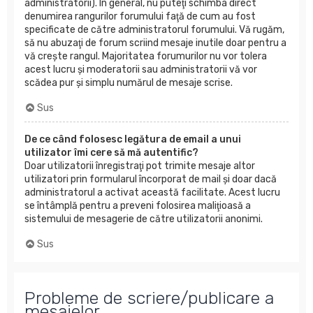
administratorii). În general, nu puteţi schimba direct
denumirea rangurilor forumului faţă de cum au fost
specificate de către administratorul forumului. Vă rugăm,
să nu abuzaţi de forum scriind mesaje inutile doar pentru a
vă creşte rangul. Majoritatea forumurilor nu vor tolera
acest lucru şi moderatorii sau administratorii vă vor
scădea pur şi simplu numărul de mesaje scrise.
Sus
De ce când folosesc legătura de email a unui
utilizator îmi cere să mă autentific?
Doar utilizatorii înregistraţi pot trimite mesaje altor
utilizatori prin formularul încorporat de mail şi doar dacă
administratorul a activat această facilitate. Acest lucru
se întâmplă pentru a preveni folosirea maliţioasă a
sistemului de mesagerie de către utilizatorii anonimi.
Sus
Probleme de scriere/publicare a
mesajelor