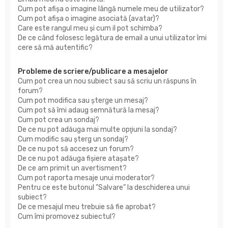
Cum pot afişa o imagine lângă numele meu de utilizator?
Cum pot afișa o imagine asociată (avatar)?
Care este rangul meu şi cum il pot schimba?
De ce când folosesc legătura de email a unui utilizator îmi
cere să mă autentific?
Probleme de scriere/publicare a mesajelor
Cum pot crea un nou subiect sau să scriu un răspuns în
forum?
Cum pot modifica sau şterge un mesaj?
Cum pot să îmi adaug semnătură la mesaj?
Cum pot crea un sondaj?
De ce nu pot adăuga mai multe opţiuni la sondaj?
Cum modific sau şterg un sondaj?
De ce nu pot să accesez un forum?
De ce nu pot adăuga fişiere ataşate?
De ce am primit un avertisment?
Cum pot raporta mesaje unui moderator?
Pentru ce este butonul "Salvare" la deschiderea unui
subiect?
De ce mesajul meu trebuie să fie aprobat?
Cum îmi promovez subiectul?