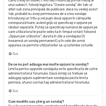
Când creaţi un subiect nou sau modificaţi primul mesaj al
unui subiect, folosiți legătura “Creare sondaj” din tab-ul
aflat sub zona principală de publicare; dacă nu vedeţi acest
tab, probabil nu aveţi permisiunea de a crea sondaje.
Introduceţi un titlu şi cel puţin două opţiuni în câmpurile
corespunzătoare, având grijă să specificaţi o opţiune pe
rânduri separate. Puteţi să specificaţi numărul de opţiuni pe
care utilizatorul le poate selecta în timpul votării folosind
„Opţiuni per utilizator”, durata în zile a sondajului (0
înseamnă un sondaj permanent) şi în cele din urmă
opţiunea ce permite utilizatorilor să-şi schimbe voturile.
Sus
De ce nu pot adăuga mai multe opţiuni la sondaj?
Limita pentru opţiunile sondajului este specificată de către
administratorul forumului. Dacă simțiţi că trebuie să
adăugaţi opţiuni suplimentare sondajului peste limita
permisă, atunci contactaţi administratorul forumului.
Sus
Cum modific sau şterg un sondaj?