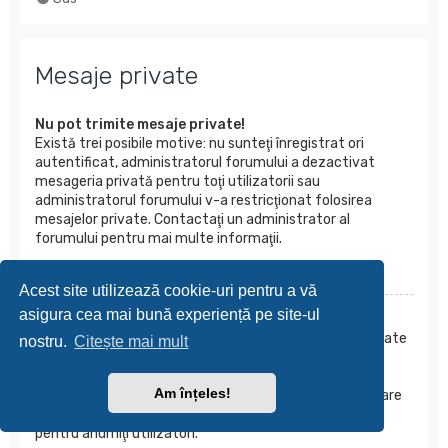
Mesaje private
Nu pot trimite mesaje private!
Există trei posibile motive: nu sunteţi înregistrat ori
autentificat, administratorul forumului a dezactivat
mesageria privată pentru toţi utilizatorii sau
administratorul forumului v-a restricţionat folosirea
mesajelor private. Contactaţi un administrator al
forumului pentru mai multe informaţii.
Sus
Acest site utilizează cookie-uri pentru a vă
asigura cea mai bună experiență pe site-ul
Tot primesc mesaje private nedorite!
Puteţi bloca un utilizator să vă mai trimită mesaje private
nostru.
Citește mai mult
folosind regulile de mesagerie din Panoul utilizatorului.
Dacă primiţi mesaje private abuzive de la un anumit
Am înțeles!
utilizator, contactaţi un administrator al forumului; el are
puterea de a restricţiona folosirea mesajelor private
pentru anumiţi utilizatori.