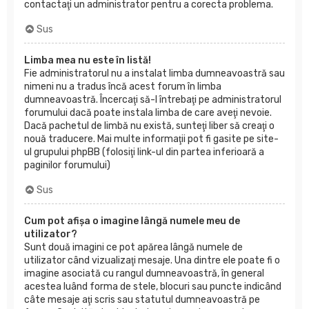
contactaţi un administrator pentru a corecta problema.
Sus
Limba mea nu este în listă!
Fie administratorul nu a instalat limba dumneavoastră sau
nimeni nu a tradus încă acest forum în limba
dumneavoastră. Încercaţi să-l întrebaţi pe administratorul
forumului dacă poate instala limba de care aveţi nevoie.
Dacă pachetul de limbă nu există, sunteţi liber să creaţi o
nouă traducere. Mai multe informaţii pot fi gasite pe site-
ul grupului phpBB (folosiţi link-ul din partea inferioară a
paginilor forumului)
Sus
Cum pot afişa o imagine lângă numele meu de
utilizator?
Sunt două imagini ce pot apărea lângă numele de
utilizator când vizualizaţi mesaje. Una dintre ele poate fi o
imagine asociată cu rangul dumneavoastră, în general
acestea luând forma de stele, blocuri sau puncte indicând
câte mesaje aţi scris sau statutul dumneavoastră pe