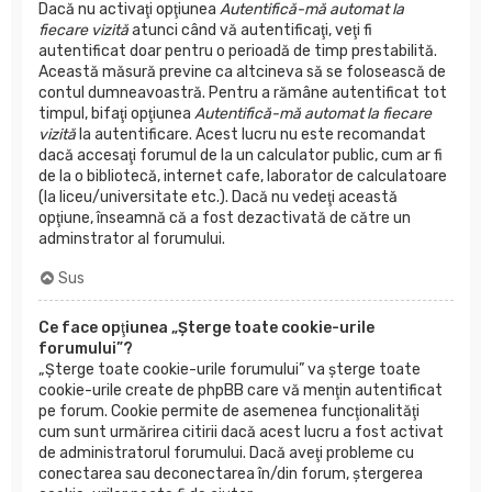
Dacă nu activaţi opţiunea
Autentifică-mă automat la
fiecare vizită
atunci când vă autentificaţi, veţi fi
autentificat doar pentru o perioadă de timp prestabilită.
Această măsură previne ca altcineva să se folosească de
contul dumneavoastră. Pentru a rămâne autentificat tot
timpul, bifaţi opţiunea
Autentifică-mă automat la fiecare
vizită
la autentificare. Acest lucru nu este recomandat
dacă accesaţi forumul de la un calculator public, cum ar fi
de la o bibliotecă, internet cafe, laborator de calculatoare
(la liceu/universitate etc.). Dacă nu vedeţi această
opţiune, înseamnă că a fost dezactivată de către un
adminstrator al forumului.
Sus
Ce face opţiunea „Şterge toate cookie-urile
forumului”?
„Şterge toate cookie-urile forumului” va şterge toate
cookie-urile create de phpBB care vă menţin autentificat
pe forum. Cookie permite de asemenea funcţionalităţi
cum sunt urmărirea citirii dacă acest lucru a fost activat
de administratorul forumului. Dacă aveţi probleme cu
conectarea sau deconectarea în/din forum, ştergerea