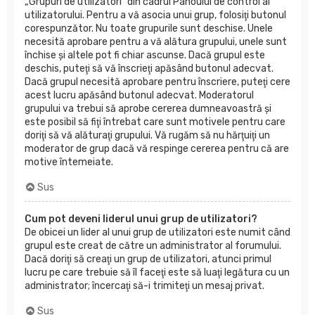
„Grupuri de utilizatori” din cadrul Panoului de control al
utilizatorului. Pentru a vă asocia unui grup, folosiţi butonul
corespunzător. Nu toate grupurile sunt deschise. Unele
necesită aprobare pentru a vă alătura grupului, unele sunt
închise şi altele pot fi chiar ascunse. Dacă grupul este
deschis, puteţi să vă înscrieţi apăsând butonul adecvat.
Dacă grupul necesită aprobare pentru înscriere, puteţi cere
acest lucru apăsând butonul adecvat. Moderatorul
grupului va trebui să aprobe cererea dumneavoastră şi
este posibil să fiţi întrebat care sunt motivele pentru care
doriţi să vă alăturaţi grupului. Vă rugăm să nu hărţuiţi un
moderator de grup dacă vă respinge cererea pentru că are
motive întemeiate.
Sus
Cum pot deveni liderul unui grup de utilizatori?
De obicei un lider al unui grup de utilizatori este numit când
grupul este creat de către un administrator al forumului.
Dacă doriţi să creaţi un grup de utilizatori, atunci primul
lucru pe care trebuie să îl faceţi este să luaţi legătura cu un
administrator; încercaţi să-i trimiteţi un mesaj privat.
Sus