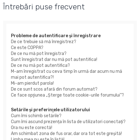
u
Întrebări puse frecvent
t
a
r
Probleme de autentificare şi înregistrare
e
De ce trebuie să mă înregistrez?
Ce este COPPA?
De ce nu mă pot înregistra?
Sunt înregistrat dar nu mă pot autentifica!
De ce nu mă pot autentifica?
M-am înregistrat cu ceva timp în urmă dar acum nu mă
mai pot autentifica?!
Mi-am pierdut parola!
De ce sunt scos afară din forum automat?
Ce face opţiunea „Şterge toate cookie-urile forumului”?
Setările şi preferinţele utilizatorului
Cum îmi schimb setările?
Cum îmi ascund prezența în lista de utilizatori conectați?
Ora nu este corectă!
Am schimbat zona de fus orar, dar ora tot este greşită!
Limba mea nu este în listă!