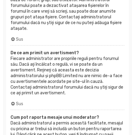
forumului poate a dezactivat ataşarea fişierelor în
forumul în care vreţi să scrieţi, sau poate doar anumite
grupuri pot ataşa fişiere. Contactaţi administratorul
forumului dacă nu ştiţi sigur de ce nu puteţi adăuga fişiere
ataşate.
Sus
De ce am primit un avertisment?
Fiecare administrator are propriile reguli pentru forumul
său. Dacă aţi încălcat o regulă, vi se poate da un
avertisment. Reţineţi că aceasta este decizia
administratorului şi phpBB Limited nu are nimic de-a face
cu avertismentele acordate pe site-ul în cauză.
Contactaţi administratorul forumului dacă nu ştiţi sigur de
ce aţi primit un avertisment.
Sus
Cum pot raporta mesaje unui moderator?
Dacă administratorul a permis această facilitate, mesajul
cu pricina ar trebui să includă un buton pentru raportarea
lui. Dând click pe acest buton, veţi fi îndrumat cu paşii