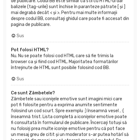
de publicare. Codul BB este similar ca stil cu HTML-ul dar
balizele (tag-urile) sunt închise în paranteze pătrate [ şi ]
mai degrabă decât < şi >. Pentru mai multe informaţii
despre codul BB, consultaţi ghidul care poate fi accesat din
pagina de publicare.
Sus
Pot folosi HTML?
Nu. Nu se poate folosi cod HTML care să fie trimis la
browser ca şi fiind cod HTML. Majoritatea formatărilor
întreţinute de HTML sunt posibile folosind cod BB.
Sus
Ce sunt Zâmbetele?
Zâmbetele sau iconiţele emotive sunt imagini mici care
pot fi folosite pentru a exprima anumite sentimente
folosind un cod scurt. Spre exemplu :) înseamnă vesel , :(
înseamnă trist. Lista completă a iconiţelor emotive poate
fi consultată în formularul de publicare. Încercaţi totuşi să
nu folosiţi prea multe iconiţe emotive pentru că pot face
un mesaj greu de citit şi un moderator s-ar putea hotărî să