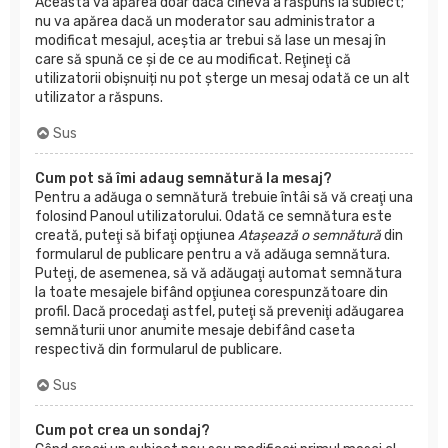
Aceasta va apărea doar dacă cineva a răspuns la subiect;
nu va apărea dacă un moderator sau administrator a
modificat mesajul, aceştia ar trebui să lase un mesaj în
care să spună ce şi de ce au modificat. Reţineţi că
utilizatorii obișnuiți nu pot şterge un mesaj odată ce un alt
utilizator a răspuns.
Sus
Cum pot să îmi adaug semnătură la mesaj?
Pentru a adăuga o semnătură trebuie întâi să vă creaţi una
folosind Panoul utilizatorului. Odată ce semnătura este
creată, puteţi să bifaţi opţiunea
Ataşează o semnătură
din
formularul de publicare pentru a vă adăuga semnătura.
Puteţi, de asemenea, să vă adăugaţi automat semnătura
la toate mesajele bifând opţiunea corespunzătoare din
profil. Dacă procedaţi astfel, puteţi să preveniţi adăugarea
semnăturii unor anumite mesaje debifând caseta
respectivă din formularul de publicare.
Sus
Cum pot crea un sondaj?