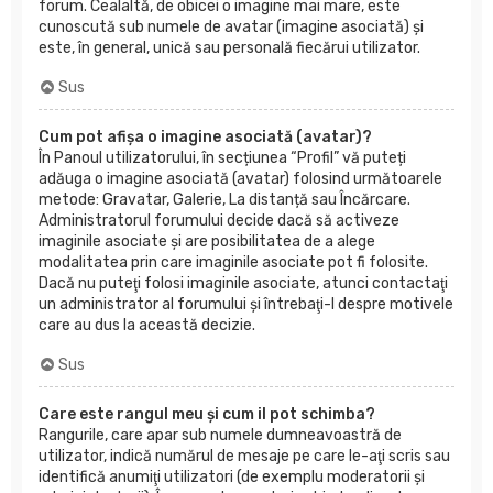
forum. Cealaltă, de obicei o imagine mai mare, este
cunoscută sub numele de avatar (imagine asociată) şi
este, în general, unică sau personală fiecărui utilizator.
Sus
Cum pot afișa o imagine asociată (avatar)?
În Panoul utilizatorului, în secțiunea “Profil” vă puteți
adăuga o imagine asociată (avatar) folosind următoarele
metode: Gravatar, Galerie, La distanță sau Încărcare.
Administratorul forumului decide dacă să activeze
imaginile asociate şi are posibilitatea de a alege
modalitatea prin care imaginile asociate pot fi folosite.
Dacă nu puteţi folosi imaginile asociate, atunci contactaţi
un administrator al forumului şi întrebaţi-l despre motivele
care au dus la această decizie.
Sus
Care este rangul meu şi cum il pot schimba?
Rangurile, care apar sub numele dumneavoastră de
utilizator, indică numărul de mesaje pe care le-aţi scris sau
identifică anumiţi utilizatori (de exemplu moderatorii şi