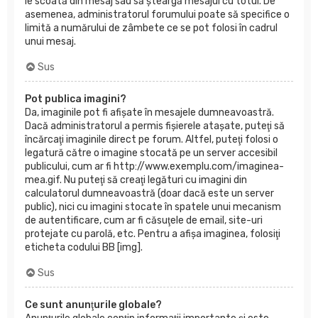
le scoată din mesaj sau să şteargă mesajul cu totul. De
asemenea, administratorul forumului poate să specifice o
limită a numărului de zâmbete ce se pot folosi în cadrul
unui mesaj.
Sus
Pot publica imagini?
Da, imaginile pot fi afişate în mesajele dumneavoastră.
Dacă administratorul a permis fişierele ataşate, puteţi să
încărcaţi imaginile direct pe forum. Altfel, puteţi folosi o
legatură către o imagine stocată pe un server accesibil
publicului, cum ar fi http://www.exemplu.com/imaginea-
mea.gif. Nu puteţi să creaţi legături cu imagini din
calculatorul dumneavoastră (doar dacă este un server
public), nici cu imagini stocate în spatele unui mecanism
de autentificare, cum ar fi căsuţele de email, site-uri
protejate cu parolă, etc. Pentru a afişa imaginea, folosiţi
eticheta codului BB [img].
Sus
Ce sunt anunţurile globale?