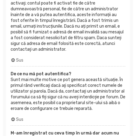
activaţi; contul poate fi activat fie de către
dumneavoastră personal, fie de către un administrator
înainte de a vă putea autentifica, aceste informații au
fost oferite în timpul înregistrării. Dacă a fost trimis un
email, urmați instrucțiunile. Dacă nu ați primit un email, e
posibil să fi furnizat o adresă de email invalidă sau mesajul
a fost considerat nesolicitat de filtru spam. Daca sunteţi
sigur că adresa de email folosită este corectă, atunci
contactaţi un administrator.
Sus
De ce nu mă pot autentifica?
Sunt mai multe motive ce pot genera această situație. În
primul rând verificaţi dacă aţi specificat corect numele de
utilizator şi parola. Dacă da, contactaţi un administrator al
forumului ca să fiţi sigur că nu aveţi interdicţie pe forum. De
asemenea, este posibil ca proprietarul site-ului să aibă o
eroare de configurare ce trebuie reparată.
Sus
M-am înregistrat cu ceva timp în urmă dar acum nu