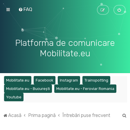
FAQ
Platforma de comunicare
Mobilitate.eu
(Opens a new tab)
(Opens a new tab)
(Opens a new tab)
(Opens a ne
Mobilitate.eu
Facebook
Instagram
Trainspotting
(Opens a new tab)
(Opens a
Mobilitate.eu - București
Mobilitate.eu - Feroviar Romania
(Opens a new tab)
Youtube
C
Acasă
Prima pagină
Întrebări puse frecvent
ă