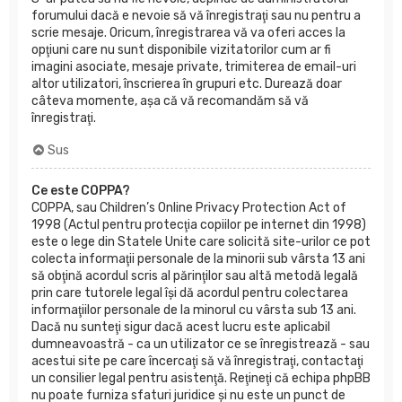
forumului dacă e nevoie să vă înregistraţi sau nu pentru a
scrie mesaje. Oricum, înregistrarea vă va oferi acces la
opţiuni care nu sunt disponibile vizitatorilor cum ar fi
imagini asociate, mesaje private, trimiterea de email-uri
altor utilizatori, înscrierea în grupuri etc. Durează doar
câteva momente, aşa că vă recomandăm să vă
înregistraţi.
Sus
Ce este COPPA?
COPPA, sau Children’s Online Privacy Protection Act of
1998 (Actul pentru protecţia copiilor pe internet din 1998)
este o lege din Statele Unite care solicită site-urilor ce pot
colecta informaţii personale de la minorii sub vârsta 13 ani
să obţină acordul scris al părinţilor sau altă metodă legală
prin care tutorele legal îşi dă acordul pentru colectarea
informaţiilor personale de la minorul cu vârsta sub 13 ani.
Dacă nu sunteţi sigur dacă acest lucru este aplicabil
dumneavoastră - ca un utilizator ce se înregistrează - sau
acestui site pe care încercaţi să vă înregistraţi, contactaţi
un consilier legal pentru asistenţă. Reţineţi că echipa phpBB
nu poate furniza sfaturi juridice şi nu este un punct de