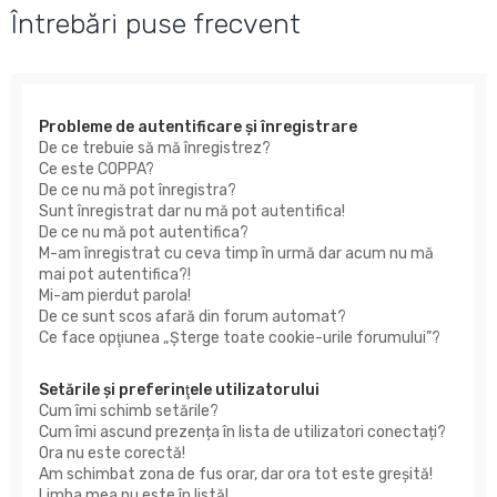
u
Întrebări puse frecvent
t
a
r
Probleme de autentificare şi înregistrare
e
De ce trebuie să mă înregistrez?
Ce este COPPA?
De ce nu mă pot înregistra?
Sunt înregistrat dar nu mă pot autentifica!
De ce nu mă pot autentifica?
M-am înregistrat cu ceva timp în urmă dar acum nu mă
mai pot autentifica?!
Mi-am pierdut parola!
De ce sunt scos afară din forum automat?
Ce face opţiunea „Şterge toate cookie-urile forumului”?
Setările şi preferinţele utilizatorului
Cum îmi schimb setările?
Cum îmi ascund prezența în lista de utilizatori conectați?
Ora nu este corectă!
Am schimbat zona de fus orar, dar ora tot este greşită!
Limba mea nu este în listă!