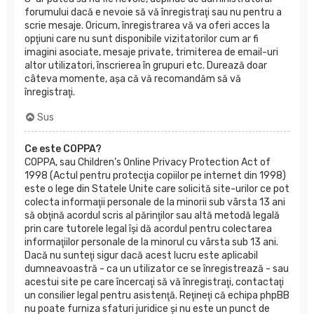
forumului dacă e nevoie să vă înregistraţi sau nu pentru a
scrie mesaje. Oricum, înregistrarea vă va oferi acces la
opţiuni care nu sunt disponibile vizitatorilor cum ar fi
imagini asociate, mesaje private, trimiterea de email-uri
altor utilizatori, înscrierea în grupuri etc. Durează doar
câteva momente, aşa că vă recomandăm să vă
înregistraţi.
Sus
Ce este COPPA?
COPPA, sau Children’s Online Privacy Protection Act of
1998 (Actul pentru protecţia copiilor pe internet din 1998)
este o lege din Statele Unite care solicită site-urilor ce pot
colecta informaţii personale de la minorii sub vârsta 13 ani
să obţină acordul scris al părinţilor sau altă metodă legală
prin care tutorele legal îşi dă acordul pentru colectarea
informaţiilor personale de la minorul cu vârsta sub 13 ani.
Dacă nu sunteţi sigur dacă acest lucru este aplicabil
dumneavoastră - ca un utilizator ce se înregistrează - sau
acestui site pe care încercaţi să vă înregistraţi, contactaţi
un consilier legal pentru asistenţă. Reţineţi că echipa phpBB
nu poate furniza sfaturi juridice şi nu este un punct de