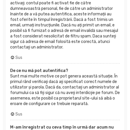
activaţi; contul poate fi activat fie de către
dumneavoastră personal, fie de către un administrator
înainte de a vă putea autentifica, aceste informații au
fost oferite în timpul înregistrării. Dacă a fost trimis un
email, urmați instrucțiunile. Dacă nu ați primit un email, e
posibil să fi furnizat o adresă de email invalidă sau mesajul
a fost considerat nesolicitat de filtru spam. Daca sunteţi
sigur că adresa de email folosită este corectă, atunci
contactaţi un administrator.
Sus
De ce nu mă pot autentifica?
Sunt mai multe motive ce pot genera această situație. În
primul rând verificaţi dacă aţi specificat corect numele de
utilizator şi parola. Dacă da, contactaţi un administrator al
forumului ca să fiţi sigur că nu aveţi interdicţie pe forum. De
asemenea, este posibil ca proprietarul site-ului să aibă o
eroare de configurare ce trebuie reparată.
Sus
M-am înregistrat cu ceva timp în urmă dar acum nu