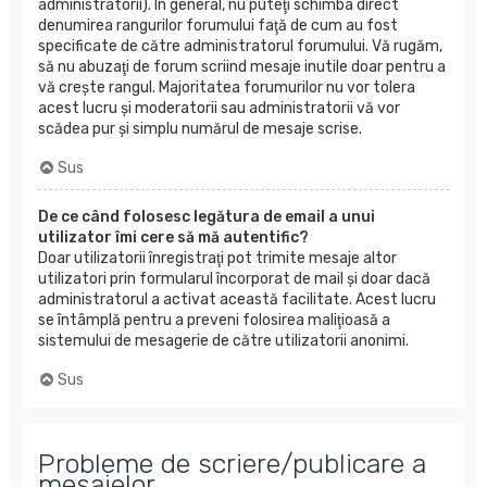
administratorii). În general, nu puteţi schimba direct
denumirea rangurilor forumului faţă de cum au fost
specificate de către administratorul forumului. Vă rugăm,
să nu abuzaţi de forum scriind mesaje inutile doar pentru a
vă creşte rangul. Majoritatea forumurilor nu vor tolera
acest lucru şi moderatorii sau administratorii vă vor
scădea pur şi simplu numărul de mesaje scrise.
Sus
De ce când folosesc legătura de email a unui
utilizator îmi cere să mă autentific?
Doar utilizatorii înregistraţi pot trimite mesaje altor
utilizatori prin formularul încorporat de mail şi doar dacă
administratorul a activat această facilitate. Acest lucru
se întâmplă pentru a preveni folosirea maliţioasă a
sistemului de mesagerie de către utilizatorii anonimi.
Sus
Probleme de scriere/publicare a
mesajelor