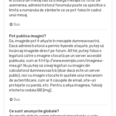
le scoată din mesaj sau să şteargă mesajul cu totul. De
asemenea, administratorul forumului poate să specifice o
limită a numărului de zâmbete ce se pot folosi în cadrul
unui mesaj.
Sus
Pot publica imagini?
Da, imaginile pot fi afişate în mesajele dumneavoastră.
Dacă administratorul a permis fişierele ataşate, puteţi să
încărcaţi imaginile direct pe forum. Altfel, puteţi folosi o
legatură către o imagine stocată pe un server accesibil
publicului, cum ar fi http://www.exemplu.com/imaginea-
mea.gif. Nu puteţi să creaţi legături cu imagini din
calculatorul dumneavoastră (doar dacă este un server
public), nici cu imagini stocate în spatele unui mecanism
de autentificare, cum ar fi căsuţele de email, site-uri
protejate cu parolă, etc. Pentru a afişa imaginea, folosiţi
eticheta codului BB [img].
Sus
Ce sunt anunţurile globale?