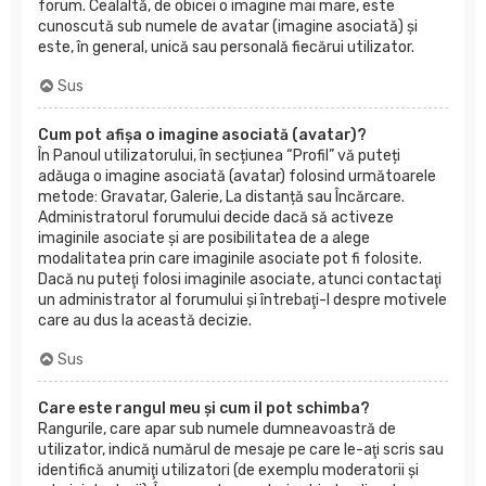
forum. Cealaltă, de obicei o imagine mai mare, este
cunoscută sub numele de avatar (imagine asociată) şi
este, în general, unică sau personală fiecărui utilizator.
Sus
Cum pot afișa o imagine asociată (avatar)?
În Panoul utilizatorului, în secțiunea “Profil” vă puteți
adăuga o imagine asociată (avatar) folosind următoarele
metode: Gravatar, Galerie, La distanță sau Încărcare.
Administratorul forumului decide dacă să activeze
imaginile asociate şi are posibilitatea de a alege
modalitatea prin care imaginile asociate pot fi folosite.
Dacă nu puteţi folosi imaginile asociate, atunci contactaţi
un administrator al forumului şi întrebaţi-l despre motivele
care au dus la această decizie.
Sus
Care este rangul meu şi cum il pot schimba?
Rangurile, care apar sub numele dumneavoastră de
utilizator, indică numărul de mesaje pe care le-aţi scris sau
identifică anumiţi utilizatori (de exemplu moderatorii şi