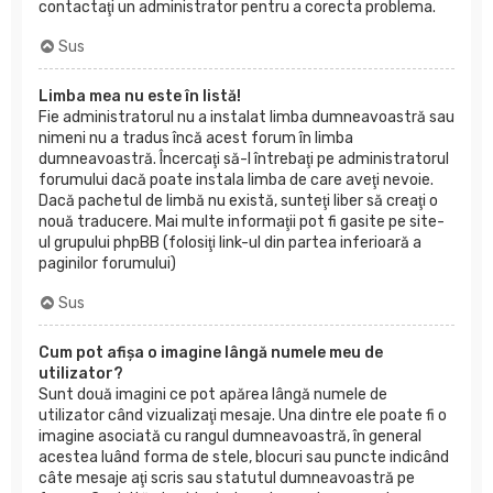
contactaţi un administrator pentru a corecta problema.
Sus
Limba mea nu este în listă!
Fie administratorul nu a instalat limba dumneavoastră sau
nimeni nu a tradus încă acest forum în limba
dumneavoastră. Încercaţi să-l întrebaţi pe administratorul
forumului dacă poate instala limba de care aveţi nevoie.
Dacă pachetul de limbă nu există, sunteţi liber să creaţi o
nouă traducere. Mai multe informaţii pot fi gasite pe site-
ul grupului phpBB (folosiţi link-ul din partea inferioară a
paginilor forumului)
Sus
Cum pot afişa o imagine lângă numele meu de
utilizator?
Sunt două imagini ce pot apărea lângă numele de
utilizator când vizualizaţi mesaje. Una dintre ele poate fi o
imagine asociată cu rangul dumneavoastră, în general
acestea luând forma de stele, blocuri sau puncte indicând
câte mesaje aţi scris sau statutul dumneavoastră pe