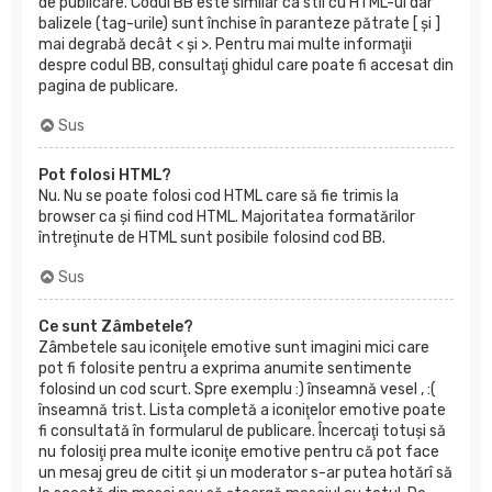
de publicare. Codul BB este similar ca stil cu HTML-ul dar
balizele (tag-urile) sunt închise în paranteze pătrate [ şi ]
mai degrabă decât < şi >. Pentru mai multe informaţii
despre codul BB, consultaţi ghidul care poate fi accesat din
pagina de publicare.
Sus
Pot folosi HTML?
Nu. Nu se poate folosi cod HTML care să fie trimis la
browser ca şi fiind cod HTML. Majoritatea formatărilor
întreţinute de HTML sunt posibile folosind cod BB.
Sus
Ce sunt Zâmbetele?
Zâmbetele sau iconiţele emotive sunt imagini mici care
pot fi folosite pentru a exprima anumite sentimente
folosind un cod scurt. Spre exemplu :) înseamnă vesel , :(
înseamnă trist. Lista completă a iconiţelor emotive poate
fi consultată în formularul de publicare. Încercaţi totuşi să
nu folosiţi prea multe iconiţe emotive pentru că pot face
un mesaj greu de citit şi un moderator s-ar putea hotărî să