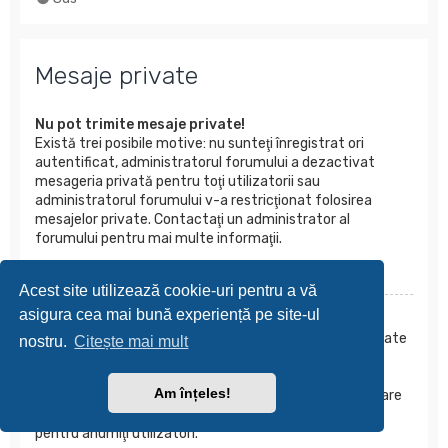
Mesaje private
Nu pot trimite mesaje private!
Există trei posibile motive: nu sunteţi înregistrat ori
autentificat, administratorul forumului a dezactivat
mesageria privată pentru toţi utilizatorii sau
administratorul forumului v-a restricţionat folosirea
mesajelor private. Contactaţi un administrator al
forumului pentru mai multe informaţii.
Sus
Acest site utilizează cookie-uri pentru a vă
asigura cea mai bună experiență pe site-ul
Tot primesc mesaje private nedorite!
Puteţi bloca un utilizator să vă mai trimită mesaje private
nostru.
Citește mai mult
folosind regulile de mesagerie din Panoul utilizatorului.
Dacă primiţi mesaje private abuzive de la un anumit
Am înțeles!
utilizator, contactaţi un administrator al forumului; el are
puterea de a restricţiona folosirea mesajelor private
pentru anumiţi utilizatori.