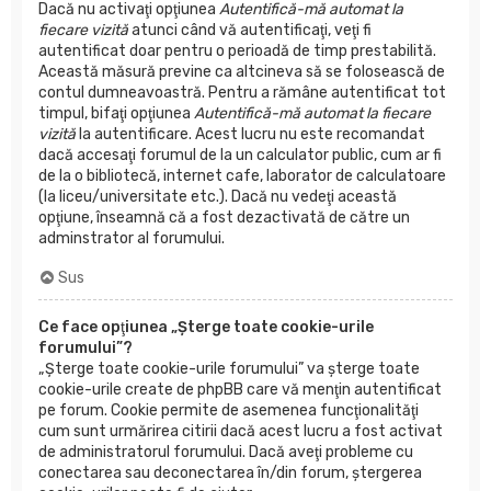
Dacă nu activaţi opţiunea
Autentifică-mă automat la
fiecare vizită
atunci când vă autentificaţi, veţi fi
autentificat doar pentru o perioadă de timp prestabilită.
Această măsură previne ca altcineva să se folosească de
contul dumneavoastră. Pentru a rămâne autentificat tot
timpul, bifaţi opţiunea
Autentifică-mă automat la fiecare
vizită
la autentificare. Acest lucru nu este recomandat
dacă accesaţi forumul de la un calculator public, cum ar fi
de la o bibliotecă, internet cafe, laborator de calculatoare
(la liceu/universitate etc.). Dacă nu vedeţi această
opţiune, înseamnă că a fost dezactivată de către un
adminstrator al forumului.
Sus
Ce face opţiunea „Şterge toate cookie-urile
forumului”?
„Şterge toate cookie-urile forumului” va şterge toate
cookie-urile create de phpBB care vă menţin autentificat
pe forum. Cookie permite de asemenea funcţionalităţi
cum sunt urmărirea citirii dacă acest lucru a fost activat
de administratorul forumului. Dacă aveţi probleme cu
conectarea sau deconectarea în/din forum, ştergerea