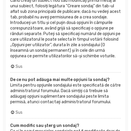
Când creaţi un subiect nou sau modificaţi primul mesaj al
unui subiect, folosiți legătura “Creare sondaj” din tab-ul
aflat sub zona principală de publicare; dacă nu vedeţi acest
tab, probabil nu aveţi permisiunea de a crea sondaje.
Introduceţi un titlu şi cel puţin două opţiuni în câmpurile
corespunzătoare, având grijă să specificaţi o opţiune pe
rânduri separate. Puteţi să specificaţi numărul de opţiuni pe
care utilizatorul le poate selecta în timpul votării folosind
„Opţiuni per utilizator”, durata în zile a sondajului (0
înseamnă un sondaj permanent) şi în cele din urmă
opţiunea ce permite utilizatorilor să-şi schimbe voturile.
Sus
De ce nu pot adăuga mai multe opţiuni la sondaj?
Limita pentru opţiunile sondajului este specificată de către
administratorul forumului. Dacă simțiţi că trebuie să
adăugaţi opţiuni suplimentare sondajului peste limita
permisă, atunci contactaţi administratorul forumului.
Sus
Cum modific sau şterg un sondaj?