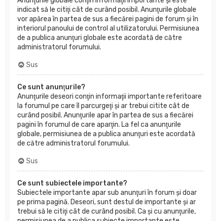
Anunţurile globale conţin informaţii importante şi este
indicat să le citiţi cât de curând posibil. Anunţurile globale
vor apărea în partea de sus a fiecărei pagini de forum şi în
interiorul panoului de control al utilizatorului. Permisiunea
de a publica anunţuri globale este acordată de către
administratorul forumului.
Sus
Ce sunt anunţurile?
Anunţurile deseori conţin informaţii importante referitoare
la forumul pe care îl parcurgeţi şi ar trebui citite cât de
curând posibil. Anunţurile apar în partea de sus a fiecărei
pagini în forumul de care aparţin. La fel ca anunţurile
globale, permisiunea de a publica anunţuri este acordată
de către administratorul forumului.
Sus
Ce sunt subiectele importante?
Subiectele importante apar sub anunţuri în forum şi doar
pe prima pagină. Deseori, sunt destul de importante şi ar
trebui să le citiţi cât de curând posibil. Ca şi cu anunţurile,
permisiunea de a publica subiecte importante este