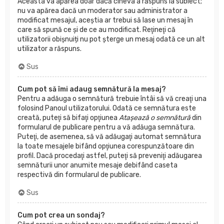
Aceasta va apărea doar dacă cineva a răspuns la subiect;
nu va apărea dacă un moderator sau administrator a
modificat mesajul, aceştia ar trebui să lase un mesaj în
care să spună ce şi de ce au modificat. Reţineţi că
utilizatorii obișnuiți nu pot şterge un mesaj odată ce un alt
utilizator a răspuns.
Sus
Cum pot să îmi adaug semnătură la mesaj?
Pentru a adăuga o semnătură trebuie întâi să vă creaţi una
folosind Panoul utilizatorului. Odată ce semnătura este
creată, puteţi să bifaţi opţiunea
Ataşează o semnătură
din
formularul de publicare pentru a vă adăuga semnătura.
Puteţi, de asemenea, să vă adăugaţi automat semnătura
la toate mesajele bifând opţiunea corespunzătoare din
profil. Dacă procedaţi astfel, puteţi să preveniţi adăugarea
semnăturii unor anumite mesaje debifând caseta
respectivă din formularul de publicare.
Sus
Cum pot crea un sondaj?