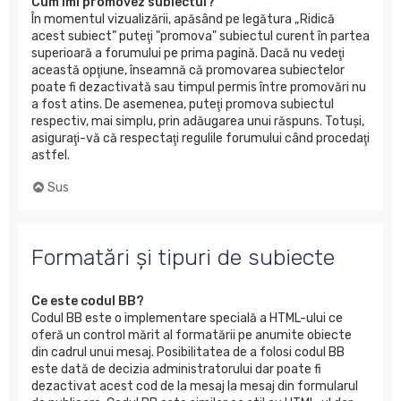
Cum îmi promovez subiectul?
În momentul vizualizării, apăsând pe legătura „Ridică
acest subiect” puteţi "promova" subiectul curent în partea
superioară a forumului pe prima pagină. Dacă nu vedeţi
această opţiune, înseamnă că promovarea subiectelor
poate fi dezactivată sau timpul permis între promovări nu
a fost atins. De asemenea, puteţi promova subiectul
respectiv, mai simplu, prin adăugarea unui răspuns. Totuşi,
asiguraţi-vă că respectaţi regulile forumului când procedaţi
astfel.
Sus
Formatări şi tipuri de subiecte
Ce este codul BB?
Codul BB este o implementare specială a HTML-ului ce
oferă un control mărit al formatării pe anumite obiecte
din cadrul unui mesaj. Posibilitatea de a folosi codul BB
este dată de decizia administratorului dar poate fi
dezactivat acest cod de la mesaj la mesaj din formularul