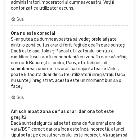
administratori, moderatori și dumneavoastră. Veți fi
contorizat ca utilizator ascuns.
Sus
Ora nu este corectă!
S-ar putea ca dumneavoastră să vedeţi orele afişate
dintr-o zonă cu fus orar diferit faţă de cea în care sunteţi.
Dacă este aşa, folosiţi Panoul utilizatorului pentru a
modifica fusul orar în concordanţă cu zona în care vă aflaţi,
cum ar fi Bucureşti, Londra, Paris, etc. Reţineţi că
schimbarea zonei de fus orar, ca majoritatea setărilor,
poate fi făcută doar de către utilizatorii înregistraţi. Dacă
nu sunteţi înregistrat, acesta este un moment bun să o
faceţi.
Sus
Am schimbat zona de fus orar, dar ora tot este
greşită!
Dacă sunteţi sigur că aţi setat zona de fus orar şi ora de
vară/DST corect dar ora înca este încă incorectă, atunci
tipul setat pe ceasul serverului este incorect. Vă rugăm să