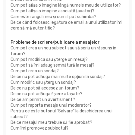
Cum pot afişa o imagine lângă numele meu de utilizator?
Cum pot afișa o imagine asociată (avatar)?
Care este rangul meu şi cum il pot schimba?
De ce când folosesc legătura de email a unui utilizator îmi
cere să mă autentific?
Probleme de scriere/publicare a mesajelor
Cum pot crea un nou subiect sau să scriu un răspuns în
forum?
Cum pot modifica sau şterge un mesaj?
Cum pot să îmi adaug semnătură la mesaj?
Cum pot crea un sondaj?
De ce nu pot adăuga mai multe opţiuni la sondaj?
Cum modific sau şterg un sondaj?
De ce nu pot să accesez un forum?
De ce nu pot adăuga fişiere ataşate?
De ce am primit un avertisment?
Cum pot raporta mesaje unui moderator?
Pentru ce este butonul "Salvare" la deschiderea unui
subiect?
De ce mesajul meu trebuie să fie aprobat?
Cum îmi promovez subiectul?