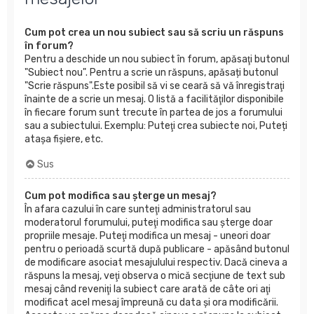
Cum pot crea un nou subiect sau să scriu un răspuns
în forum?
Pentru a deschide un nou subiect în forum, apăsaţi butonul
"Subiect nou". Pentru a scrie un răspuns, apăsați butonul
"Scrie răspuns".Este posibil să vi se ceară să vă înregistraţi
înainte de a scrie un mesaj. O listă a facilităţilor disponibile
în fiecare forum sunt trecute în partea de jos a forumului
sau a subiectului. Exemplu: Puteţi crea subiecte noi, Puteți
atașa fișiere, etc.
Sus
Cum pot modifica sau şterge un mesaj?
În afara cazului în care sunteţi administratorul sau
moderatorul forumului, puteţi modifica sau şterge doar
propriile mesaje. Puteţi modifica un mesaj - uneori doar
pentru o perioadă scurtă după publicare - apăsând butonul
de modificare asociat mesajulului respectiv. Dacă cineva a
răspuns la mesaj, veţi observa o mică secţiune de text sub
mesaj când reveniţi la subiect care arată de câte ori aţi
modificat acel mesaj împreună cu data şi ora modificării.