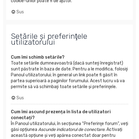
cookie-urilor poate fi de ajutor.
Sus
Setările şi preferinţele
utilizatorului
Cum îmi schimb setările?
Toate setările dumneavoastră (dacă sunteţi înregistrat)
sunt păstrate în baza de date. Pentru a le modifica, folosiţi
Panoul utilizatorului; în general un link poate fi găsit în
partea superioară a paginilor forumului. Acest lucru vă va
permite să vă schimbaţi toate setările şi preferinţele.
Sus
Cum îmi ascund prezența în lista de utilizatori
conectați?
În Panoul utilizatorului, în secțiunea “Preferinţe forum”, veți
găsi opțiunea
Ascunde indicatorul de conectare
. Activați
această opțiune și veți apărea conectat doar pentru