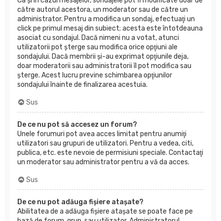
Ca şi în cazul mesajelor, sondajele pot fi modificate doar de
către autorul acestora, un moderator sau de către un
administrator. Pentru a modifica un sondaj, efectuaţi un
click pe primul mesaj din subiect; acesta este întotdeauna
asociat cu sondajul. Dacă nimeni nu a votat, atunci
utilizatorii pot şterge sau modifica orice opţiuni ale
sondajului. Dacă membrii şi-au exprimat opţiunile deja,
doar moderatorii sau administratorii îl pot modifica sau
şterge. Acest lucru previne schimbarea opţiunilor
sondajului înainte de finalizarea acestuia.
Sus
De ce nu pot să accesez un forum?
Unele forumuri pot avea acces limitat pentru anumiţi
utilizatori sau grupuri de utilizatori. Pentru a vedea, citi,
publica, etc. este nevoie de permisiuni speciale. Contactaţi
un moderator sau administrator pentru a vă da acces.
Sus
De ce nu pot adăuga fişiere ataşate?
Abilitatea de a adăuga fişiere ataşate se poate face pe
bază de forum, grup, sau utilizator. Administratorul