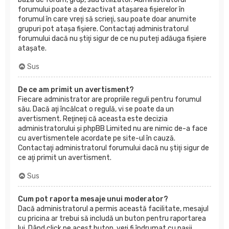
forumului poate a dezactivat ataşarea fişierelor în
forumul în care vreţi să scrieţi, sau poate doar anumite
grupuri pot ataşa fişiere. Contactaţi administratorul
forumului dacă nu ştiţi sigur de ce nu puteţi adăuga fişiere
ataşate.
Sus
De ce am primit un avertisment?
Fiecare administrator are propriile reguli pentru forumul
său. Dacă aţi încălcat o regulă, vi se poate da un
avertisment. Reţineţi că aceasta este decizia
administratorului şi phpBB Limited nu are nimic de-a face
cu avertismentele acordate pe site-ul în cauză.
Contactaţi administratorul forumului dacă nu ştiţi sigur de
ce aţi primit un avertisment.
Sus
Cum pot raporta mesaje unui moderator?
Dacă administratorul a permis această facilitate, mesajul
cu pricina ar trebui să includă un buton pentru raportarea
lui. Dând click pe acest buton, veţi fi îndrumat cu paşii