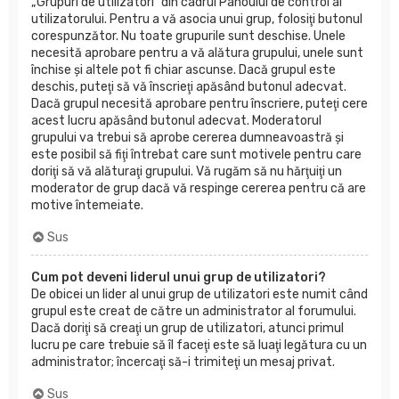
„Grupuri de utilizatori” din cadrul Panoului de control al
utilizatorului. Pentru a vă asocia unui grup, folosiţi butonul
corespunzător. Nu toate grupurile sunt deschise. Unele
necesită aprobare pentru a vă alătura grupului, unele sunt
închise şi altele pot fi chiar ascunse. Dacă grupul este
deschis, puteţi să vă înscrieţi apăsând butonul adecvat.
Dacă grupul necesită aprobare pentru înscriere, puteţi cere
acest lucru apăsând butonul adecvat. Moderatorul
grupului va trebui să aprobe cererea dumneavoastră şi
este posibil să fiţi întrebat care sunt motivele pentru care
doriţi să vă alăturaţi grupului. Vă rugăm să nu hărţuiţi un
moderator de grup dacă vă respinge cererea pentru că are
motive întemeiate.
Sus
Cum pot deveni liderul unui grup de utilizatori?
De obicei un lider al unui grup de utilizatori este numit când
grupul este creat de către un administrator al forumului.
Dacă doriţi să creaţi un grup de utilizatori, atunci primul
lucru pe care trebuie să îl faceţi este să luaţi legătura cu un
administrator; încercaţi să-i trimiteţi un mesaj privat.
Sus