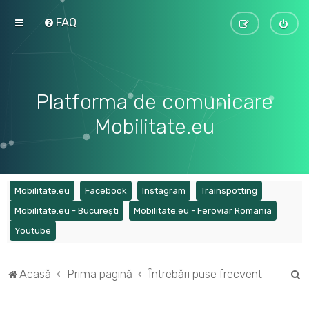
FAQ
Platforma de comunicare
Mobilitate.eu
(Opens a new tab)
(Opens a new tab)
(Opens a new tab)
(Opens a ne
Mobilitate.eu
Facebook
Instagram
Trainspotting
(Opens a new tab)
(Opens a
Mobilitate.eu - București
Mobilitate.eu - Feroviar Romania
(Opens a new tab)
Youtube
C
Acasă
Prima pagină
Întrebări puse frecvent
ă