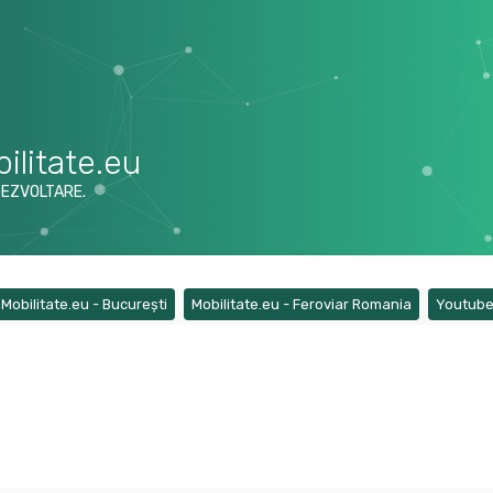
ilitate.eu
DEZVOLTARE.
ens a new tab)
(Opens a new tab)
(Opens a ne
Mobilitate.eu - București
Mobilitate.eu - Feroviar Romania
Youtub