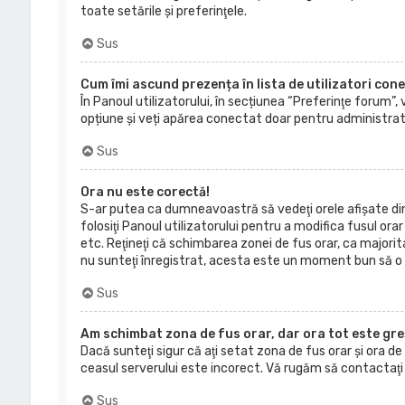
toate setările şi preferinţele.
Sus
Cum îmi ascund prezența în lista de utilizatori con
În Panoul utilizatorului, în secțiunea “Preferinţe forum”, 
opțiune și veți apărea conectat doar pentru administrato
Sus
Ora nu este corectă!
S-ar putea ca dumneavoastră să vedeţi orele afişate dint
folosiţi Panoul utilizatorului pentru a modifica fusul orar
etc. Reţineţi că schimbarea zonei de fus orar, ca majorita
nu sunteţi înregistrat, acesta este un moment bun să o 
Sus
Am schimbat zona de fus orar, dar ora tot este gre
Dacă sunteţi sigur că aţi setat zona de fus orar şi ora d
ceasul serverului este incorect. Vă rugăm să contactaţ
Sus