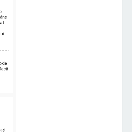
o
mâne
dat
ui.
okie
 Dacă
aţi