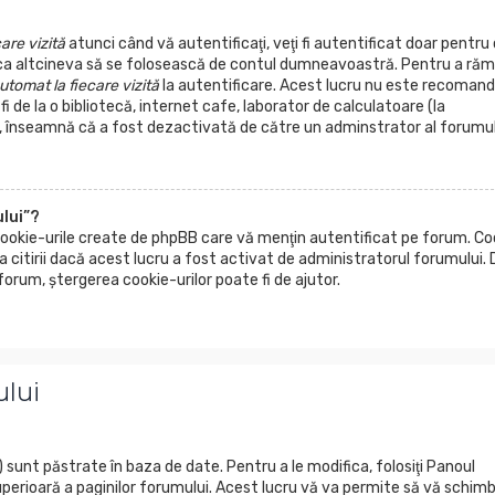
are vizită
atunci când vă autentificaţi, veţi fi autentificat doar pentru 
 ca altcineva să se folosească de contul dumneavoastră. Pentru a ră
tomat la fiecare vizită
la autentificare. Acest lucru nu este recoman
i de la o bibliotecă, internet cafe, laborator de calculatoare (la
e, înseamnă că a fost dezactivată de către un adminstrator al forumul
lui”?
cookie-urile create de phpBB care vă menţin autentificat pe forum. Co
citirii dacă acest lucru a fost activat de administratorul forumului.
rum, ştergerea cookie-urilor poate fi de ajutor.
ului
sunt păstrate în baza de date. Pentru a le modifica, folosiţi Panoul
a superioară a paginilor forumului. Acest lucru vă va permite să vă schimb