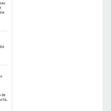
 sau
e
ine
lui
nu
ă de
ectă,