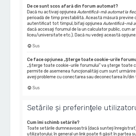
De ce sunt scos afară din forum automat?
Dacă nu activaţi opţiunea
Autentifică-mă automat la fiec
perioadă de timp prestabilită. Această măsură previne
autentificat tot timpul, bifaţi opţiunea
Autentifică-mă au
dacă accesaţi forumul de la un calculator public, cum ar f
liceu/universitate etc.). Dacă nu vedeţi această opţiun
Sus
Ce face opţiunea „Şterge toate cookie-urile forumu
„Şterge toate cookie-urile forumului” va şterge toate 
permite de asemenea funcţionalităţi cum sunt urmărirea 
aveţi probleme cu conectarea sau deconectarea în/din fo
Sus
Setările şi preferinţele utilizator
Cum îmi schimb setările?
Toate setările dumneavoastră (dacă sunteţi înregistrat) 
utilizatorului; în general un link poate fi găsit în parte