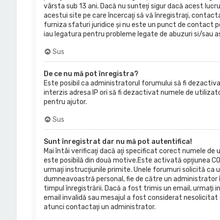
vârsta sub 13 ani. Dacă nu sunteţi sigur dacă acest lucr
acestui site pe care încercaţi să vă înregistraţi, contact
furniza sfaturi juridice şi nu este un punct de contact pe
iau legatura pentru probleme legate de abuzuri si/sau a
Sus
De ce nu mă pot înregistra?
Este posibil ca administratorul forumului să fi dezactivat 
interzis adresa IP ori să fi dezactivat numele de utilizat
pentru ajutor.
Sus
Sunt înregistrat dar nu mă pot autentifica!
Mai întâi verificaţi dacă aţi specificat corect numele de
este posibilă din două motive.Este activată opţiunea COPPA
urmaţi instrucţiunile primite. Unele forumuri solicită ca ut
dumneavoastră personal, fie de către un administrator în
timpul înregistrării. Dacă a fost trimis un email, urmați in
email invalidă sau mesajul a fost considerat nesolicitat 
atunci contactaţi un administrator.