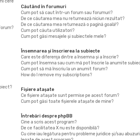
mi cere
Căutând în forumuri
Cum pot să caut într-un forum sau forumuri?
De ce căutarea mea nu returnează niciun rezultat?
De ce căutarea mea returnează o pagină goală!?
 forum?
Cum pot căuta utilizatori?
Cum pot găsi mesajele şi subiectele mele?
Însemnarea şi înscrierea la subiecte
Care este diferenţa dintre a însemna şi a înscrie?
Cum pot însemna sau cum mă pot înscrie la anumite subie
Cum pot să mă înscriu la un anumit forum?
How do I remove my subscriptions?
biect?
Fişiere ataşate
Ce fişiere ataşate sunt permise pe acest forum?
Cum pot găsi toate fişierele ataşate de mine?
Întrebări despre phpBB
Cine a scris acest program?
De ce facilitatea X nu este disponibilă?
Cu cine iau legătura pentru probleme juridice şi/sau abuzuri
legate de acest program?