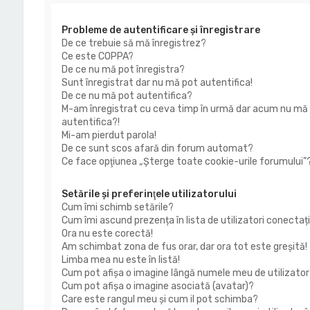
Probleme de autentificare şi înregistrare
De ce trebuie să mă înregistrez?
Ce este COPPA?
De ce nu mă pot înregistra?
Sunt înregistrat dar nu mă pot autentifica!
De ce nu mă pot autentifica?
M-am înregistrat cu ceva timp în urmă dar acum nu mă
autentifica?!
Mi-am pierdut parola!
De ce sunt scos afară din forum automat?
Ce face opţiunea „Şterge toate cookie-urile forumului”
Setările şi preferinţele utilizatorului
Cum îmi schimb setările?
Cum îmi ascund prezența în lista de utilizatori conectaț
Ora nu este corectă!
Am schimbat zona de fus orar, dar ora tot este greşită!
Limba mea nu este în listă!
Cum pot afişa o imagine lângă numele meu de utilizator
Cum pot afișa o imagine asociată (avatar)?
Care este rangul meu şi cum il pot schimba?