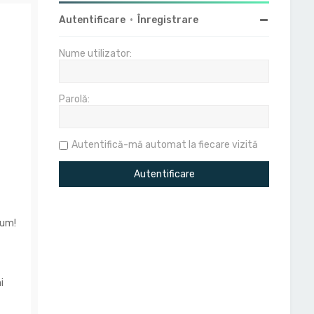
Autentificare
•
Înregistrare
Nume utilizator:
Parolă:
Autentifică-mă automat la fiecare vizită
rum!
i