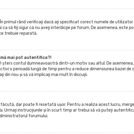
primul rând verificaţi dacă aţi specificat corect numele de utilizator 
ca să fiţi sigur că nu aveţi interdicţie pe forum. De asemenea, este pos
 ce trebuie reparată.
mă mai pot autentifica?!
ă fi şters contul dumneavoastră dintr-un motiv sau altul. De asemenea,
 activi o perioadă lungă de timp pentru a reduce dimensiunea bazei de 
 din nou şi să vă implicaţi mai mult în discuţii.
făcută, dar poate fi resetată uşor. Pentru a realiza acest lucru, mergeţ
la
. Urmaţi instrucţiunile şi în scurt timp ar trebui să vă puteţi autentifica
administratorul forumului.