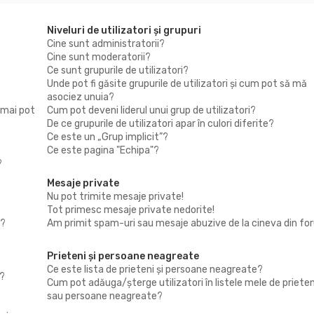
Niveluri de utilizatori şi grupuri
Cine sunt administratorii?
Cine sunt moderatorii?
Ce sunt grupurile de utilizatori?
Unde pot fi găsite grupurile de utilizatori şi cum pot să mă
asociez unuia?
 mai pot
Cum pot deveni liderul unui grup de utilizatori?
De ce grupurile de utilizatori apar în culori diferite?
Ce este un „Grup implicit”?
Ce este pagina "Echipa"?
?
Mesaje private
Nu pot trimite mesaje private!
Tot primesc mesaje private nedorite!
i?
Am primit spam-uri sau mesaje abuzive de la cineva din fo
Prieteni şi persoane neagreate
Ce este lista de prieteni şi persoane neagreate?
?
Cum pot adăuga/şterge utilizatori în listele mele de prieten
sau persoane neagreate?