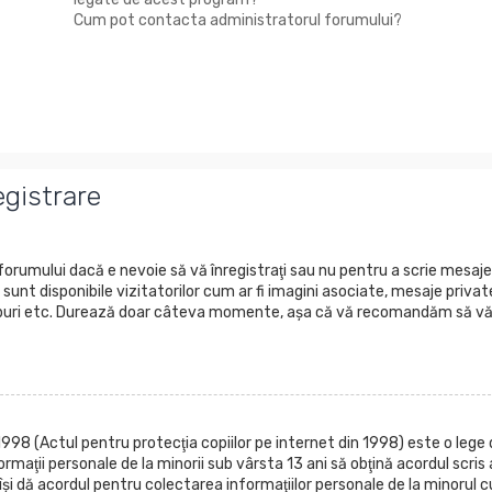
Cum pot contacta administratorul forumului?
egistrare
forumului dacă e nevoie să vă înregistraţi sau nu pentru a scrie mesaje
 sunt disponibile vizitatorilor cum ar fi imagini asociate, mesaje privat
n grupuri etc. Durează doar câteva momente, aşa că vă recomandăm să v
998 (Actul pentru protecţia copiilor pe internet din 1998) este o lege 
rmaţii personale de la minorii sub vârsta 13 ani să obţină acordul scris 
 îşi dă acordul pentru colectarea informaţiilor personale de la minorul c