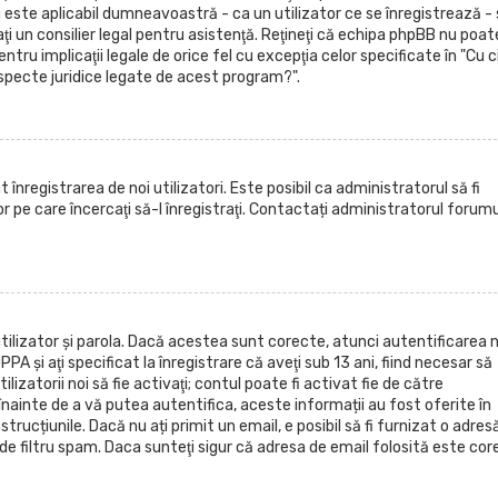
u este aplicabil dumneavoastră - ca un utilizator ce se înregistrează -
aţi un consilier legal pentru asistenţă. Reţineţi că echipa phpBB nu poat
ntru implicaţii legale de orice fel cu excepţia celor specificate în "Cu c
specte juridice legate de acest program?".
înregistrarea de noi utilizatori. Este posibil ca administratorul să fi
or pe care încercaţi să-l înregistraţi. Contactați administratorul forumu
 utilizator şi parola. Dacă acestea sunt corecte, atunci autentificarea 
 şi aţi specificat la înregistrare că aveţi sub 13 ani, fiind necesar să
ilizatorii noi să fie activaţi; contul poate fi activat fie de către
ainte de a vă putea autentifica, aceste informații au fost oferite în
strucțiunile. Dacă nu ați primit un email, e posibil să fi furnizat o adres
de filtru spam. Daca sunteţi sigur că adresa de email folosită este cor