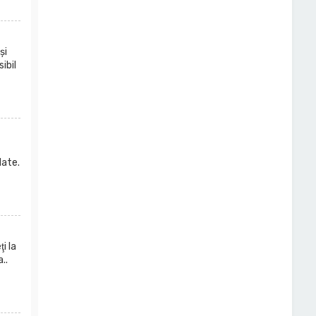
şi
ibil
date.
i la
..