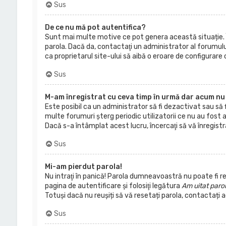
Sus
De ce nu mă pot autentifica?
Sunt mai multe motive ce pot genera această situație. În 
parola. Dacă da, contactaţi un administrator al forumului 
ca proprietarul site-ului să aibă o eroare de configurare
Sus
M-am înregistrat cu ceva timp în urmă dar acum nu 
Este posibil ca un administrator să fi dezactivat sau s
multe forumuri şterg periodic utilizatorii ce nu au fost
Dacă s-a întâmplat acest lucru, încercaţi să vă înregistraţi
Sus
Mi-am pierdut parola!
Nu intraţi în panică! Parola dumneavoastră nu poate fi re
pagina de autentificare şi folosiţi legătura
Am uitat paro
Totuși dacă nu reușiți să vă resetați parola, contactați 
Sus