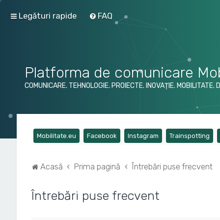
Legături rapide
FAQ
Platforma de comunicare Mob
COMUNICARE. TEHNOLOGIE. PROIECTE. INOVAȚIE. MOBILITATE. 
(Opens a new tab)
(Opens a new tab)
(Opens a new tab)
(Op
Mobilitate.eu
Facebook
Instagram
Trainspotting
Acasă
Prima pagină
Întrebări puse frecvent
Întrebări puse frecvent