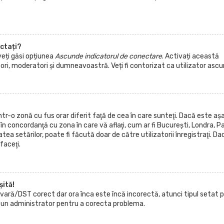
ectați?
veți găsi opțiunea
Ascunde indicatorul de conectare
. Activați această
ri, moderatori și dumneavoastră. Veți fi contorizat ca utilizator ascu
r-o zonă cu fus orar diferit faţă de cea în care sunteţi. Dacă este aşa
 în concordanţă cu zona în care vă aflaţi, cum ar fi Bucureşti, Londra, Pa
tea setărilor, poate fi făcută doar de către utilizatorii înregistraţi. Da
faceţi.
şită!
e vară/DST corect dar ora înca este încă incorectă, atunci tipul setat 
i un administrator pentru a corecta problema.