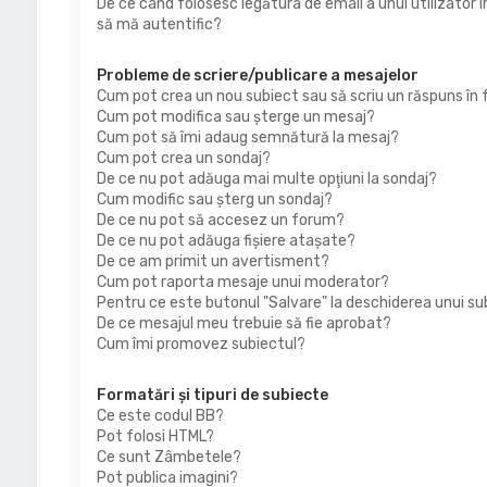
De ce când folosesc legătura de email a unui utilizator î
să mă autentific?
Probleme de scriere/publicare a mesajelor
Cum pot crea un nou subiect sau să scriu un răspuns în
Cum pot modifica sau şterge un mesaj?
Cum pot să îmi adaug semnătură la mesaj?
Cum pot crea un sondaj?
De ce nu pot adăuga mai multe opţiuni la sondaj?
Cum modific sau şterg un sondaj?
De ce nu pot să accesez un forum?
De ce nu pot adăuga fişiere ataşate?
De ce am primit un avertisment?
Cum pot raporta mesaje unui moderator?
Pentru ce este butonul "Salvare" la deschiderea unui su
De ce mesajul meu trebuie să fie aprobat?
Cum îmi promovez subiectul?
Formatări şi tipuri de subiecte
Ce este codul BB?
Pot folosi HTML?
Ce sunt Zâmbetele?
Pot publica imagini?