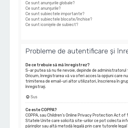
Ce sunt anunţurile globale?
Ce sunt anunţurile?
Ce sunt subiectele importante?
Ce sunt subiectele blocate/închise?
Ce sunt iconiţele de subiect?
Probleme de autentificare şi înr
De ce trebuie să mă înregistrez?
S-ar putea să nu fie nevoie, depinde de administratorul 
Oricum, înregistrarea vă va oferi acces la opţiuni care nu
trimiterea de email-uri altor utilizatori, înscrierea î
înregistraţi.
Sus
Ce este COPPA?
COPPA, sau Children’s Online Privacy Protection Act of 1
Statele Unite care solicită site-urilor ce pot colecta info
părinţilor sau altă metodă legală prin care tutorele legal