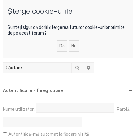
u
Şterge cookie-urile
t
a
r
Sunteţi sigur că doriţi ştergerea tuturor cookie-urilor primite
de pe acest forum?
e
Căutare
Căutare avansată
Autentificare
•
Înregistrare
Nume utilizator:
Parolă:
Autentifică-mă automat la fiecare vizită