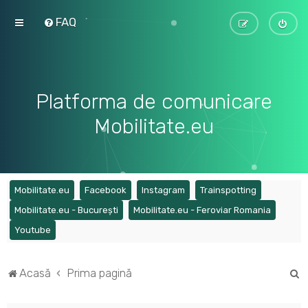
FAQ
Platforma de comunicare
Mobilitate.eu
(Opens a new tab)
(Opens a new tab)
(Opens a new tab)
(Opens a ne
Mobilitate.eu
Facebook
Instagram
Trainspotting
(Opens a new tab)
(Opens a
Mobilitate.eu - București
Mobilitate.eu - Feroviar Romania
(Opens a new tab)
Youtube
C
Acasă
Prima pagină
ă