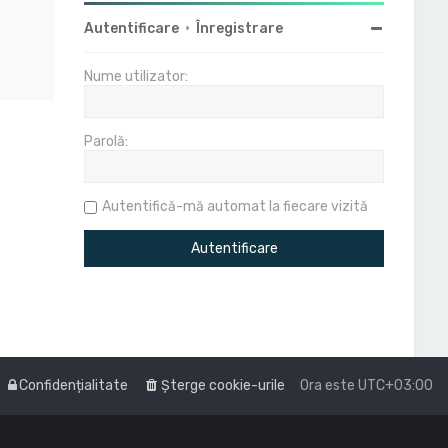
Autentificare
•
Înregistrare
Nume utilizator:
Parolă:
Autentifică-mă automat la fiecare vizită
Confidențialitate
Şterge cookie-urile
Ora este
UTC+03:00