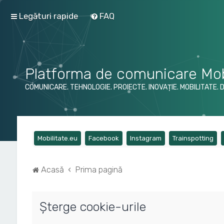
Legături rapide
FAQ
Platforma de comunicare Mob
COMUNICARE. TEHNOLOGIE. PROIECTE. INOVAȚIE. MOBILITATE. 
(Opens a new tab)
(Opens a new tab)
(Opens a new tab)
(Op
Mobilitate.eu
Facebook
Instagram
Trainspotting
Acasă
Prima pagină
Şterge cookie-urile