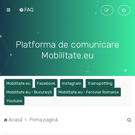
FAQ
Platforma de comunicare
Mobilitate.eu
(Opens a new tab)
(Opens a new tab)
(Opens a new tab)
(Opens a ne
Mobilitate.eu
Facebook
Instagram
Trainspotting
(Opens a new tab)
(Opens a
Mobilitate.eu - București
Mobilitate.eu - Feroviar Romania
(Opens a new tab)
Youtube
C
Acasă
Prima pagină
ă