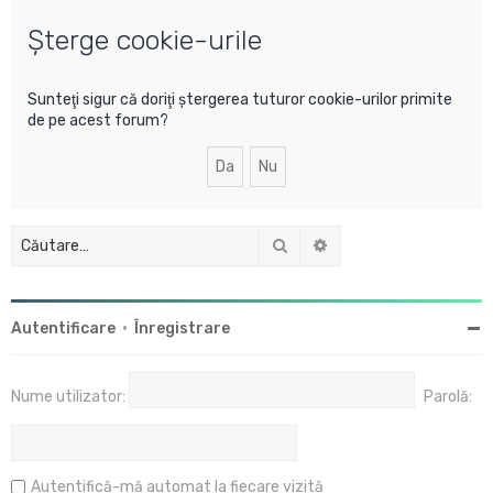
u
Şterge cookie-urile
t
a
r
Sunteţi sigur că doriţi ştergerea tuturor cookie-urilor primite
de pe acest forum?
e
Căutare
Căutare avansată
Autentificare
•
Înregistrare
Nume utilizator:
Parolă:
Autentifică-mă automat la fiecare vizită