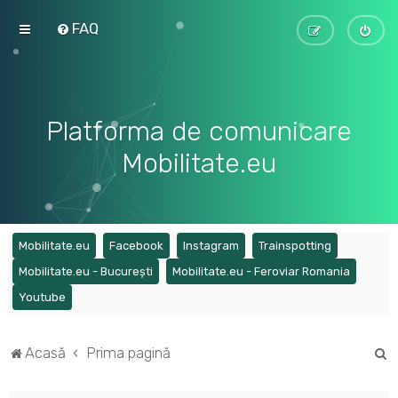
FAQ
Platforma de comunicare
Mobilitate.eu
(Opens a new tab)
(Opens a new tab)
(Opens a new tab)
(Opens a ne
Mobilitate.eu
Facebook
Instagram
Trainspotting
(Opens a new tab)
(Opens a
Mobilitate.eu - București
Mobilitate.eu - Feroviar Romania
(Opens a new tab)
Youtube
C
Acasă
Prima pagină
ă