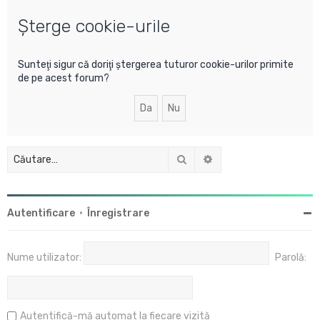
u
Şterge cookie-urile
t
a
r
Sunteţi sigur că doriţi ştergerea tuturor cookie-urilor primite
de pe acest forum?
e
Căutare
Căutare avansată
Autentificare
•
Înregistrare
Nume utilizator:
Parolă:
Autentifică-mă automat la fiecare vizită