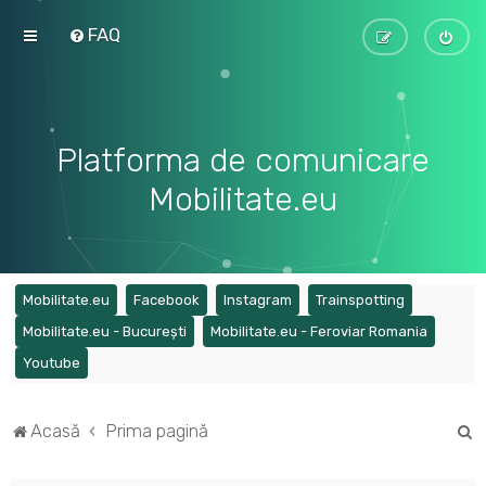
FAQ
Platforma de comunicare
Mobilitate.eu
(Opens a new tab)
(Opens a new tab)
(Opens a new tab)
(Opens a ne
Mobilitate.eu
Facebook
Instagram
Trainspotting
(Opens a new tab)
(Opens a
Mobilitate.eu - București
Mobilitate.eu - Feroviar Romania
(Opens a new tab)
Youtube
C
Acasă
Prima pagină
ă