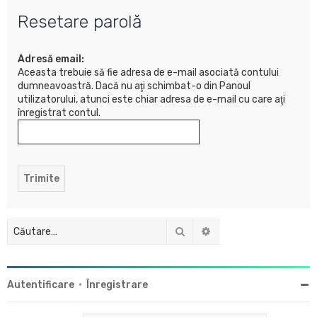
u
Resetare parolă
t
a
Adresă email:
r
Aceasta trebuie să fie adresa de e-mail asociată contului
e
dumneavoastră. Dacă nu aţi schimbat-o din Panoul
utilizatorului, atunci este chiar adresa de e-mail cu care aţi
înregistrat contul.
Căutare
Căutare avansată
Autentificare
•
Înregistrare