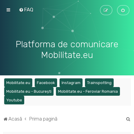
FAQ
Platforma de comunicare
Mobilitate.eu
(Opens a new tab)
(Opens a new tab)
(Opens a new tab)
(Opens a ne
Mobilitate.eu
Facebook
Instagram
Trainspotting
(Opens a new tab)
(Opens a
Mobilitate.eu - București
Mobilitate.eu - Feroviar Romania
(Opens a new tab)
Youtube
C
Acasă
Prima pagină
ă