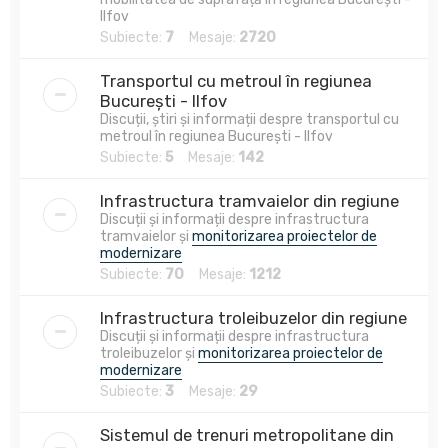
Ilfov
Subiecte:
7
Mesaje:
2720
Transportul cu metroul în regiunea
București - Ilfov
Discuții, știri și informații despre transportul cu
metroul în regiunea București - Ilfov
Subiecte:
5
Mesaje:
142
Infrastructura tramvaielor din regiune
Discuții și informații despre infrastructura
tramvaielor și
monitorizarea proiectelor de
modernizare
Subiecte:
70
Mesaje:
1212
Infrastructura troleibuzelor din regiune
Discuții și informații despre infrastructura
troleibuzelor și
monitorizarea proiectelor de
modernizare
Subiecte:
3
Mesaje:
29
Sistemul de trenuri metropolitane din