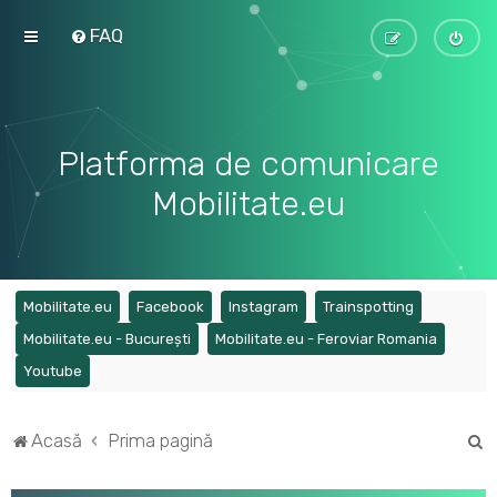
FAQ
Platforma de comunicare
Mobilitate.eu
(Opens a new tab)
(Opens a new tab)
(Opens a new tab)
(Opens a ne
Mobilitate.eu
Facebook
Instagram
Trainspotting
(Opens a new tab)
(Opens a
Mobilitate.eu - București
Mobilitate.eu - Feroviar Romania
(Opens a new tab)
Youtube
C
Acasă
Prima pagină
ă