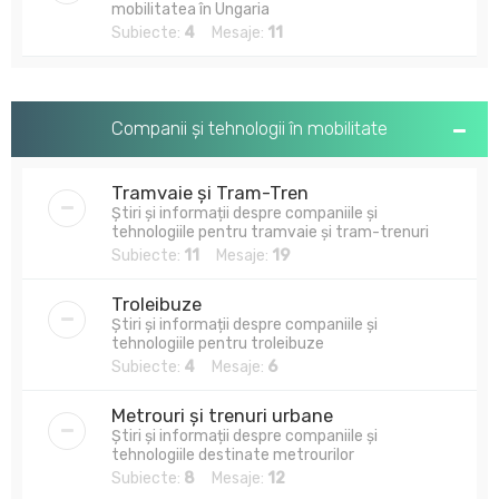
mobilitatea în Ungaria
Subiecte:
4
Mesaje:
11
Companii și tehnologii în mobilitate
Tramvaie și Tram-Tren
Știri și informații despre companiile și
tehnologiile pentru tramvaie și tram-trenuri
Subiecte:
11
Mesaje:
19
Troleibuze
Știri și informații despre companiile și
tehnologiile pentru troleibuze
Subiecte:
4
Mesaje:
6
Metrouri și trenuri urbane
Știri și informații despre companiile și
tehnologiile destinate metrourilor
Subiecte:
8
Mesaje:
12