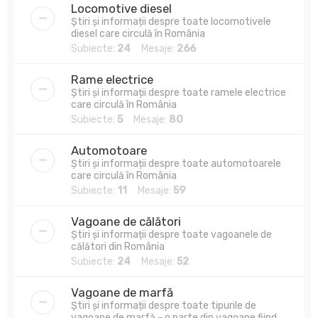
Locomotive diesel
Știri și informații despre toate locomotivele
diesel care circulă în România
Subiecte:
24
Mesaje:
266
Rame electrice
Știri și informații despre toate ramele electrice
care circulă în România
Subiecte:
5
Mesaje:
80
Automotoare
Știri și informații despre toate automotoarele
care circulă în România
Subiecte:
11
Mesaje:
59
Vagoane de călători
Știri și informații despre toate vagoanele de
călători din România
Subiecte:
24
Mesaje:
52
Vagoane de marfă
Știri și informații despre toate tipurile de
vagoane de marfă - o parte din vagoane fiind