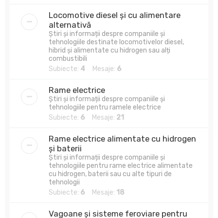
Locomotive diesel și cu alimentare
alternativă
Știri și informații despre companiile și
tehnologiile destinate locomotivelor diesel,
hibrid și alimentate cu hidrogen sau alți
combustibili
Subiecte:
4
Mesaje:
6
Rame electrice
Știri și informații despre companiile și
tehnologiile pentru ramele electrice
Subiecte:
6
Mesaje:
21
Rame electrice alimentate cu hidrogen
și baterii
Știri și informații despre companiile și
tehnologiile pentru rame electrice alimentate
cu hidrogen, baterii sau cu alte tipuri de
tehnologii
Subiecte:
6
Mesaje:
18
Vagoane și sisteme feroviare pentru