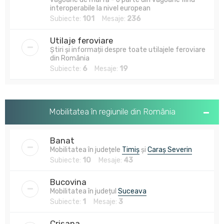
interoperabile la nivel european
Subiecte:
101
Mesaje:
236
Utilaje feroviare
Știri și informații despre toate utilajele feroviare
din România
Subiecte:
6
Mesaje:
19
Mobilitatea în regiunile din România
Banat
Mobilitatea în județele
Timiș
și
Caraș Severin
Subiecte:
10
Mesaje:
43
Bucovina
Mobilitatea în județul
Suceava
Subiecte:
1
Mesaje:
3
Crișana