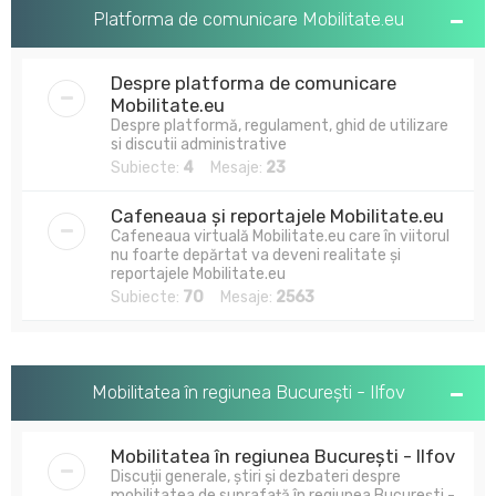
u
Platforma de comunicare Mobilitate.eu
t
a
Despre platforma de comunicare
r
Mobilitate.eu
Despre platformă, regulament, ghid de utilizare
e
si discutii administrative
Subiecte:
4
Mesaje:
23
Cafeneaua și reportajele Mobilitate.eu
Cafeneaua virtuală Mobilitate.eu care în viitorul
nu foarte depărtat va deveni realitate și
reportajele Mobilitate.eu
Subiecte:
70
Mesaje:
2563
Mobilitatea în regiunea București - Ilfov
Mobilitatea în regiunea București - Ilfov
Discuții generale, știri și dezbateri despre
mobilitatea de suprafață în regiunea București -