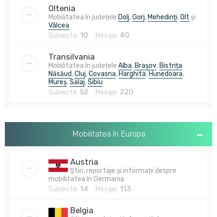
Oltenia
Mobilitatea în județele
Dolj
,
Gorj
,
Mehedinți
,
Olt
și
Vâlcea
Subiecte:
10
Mesaje:
40
Transilvania
Mobilitatea în județele
Alba
,
Brașov
,
Bistrița
Năsăud
,
Cluj
,
Covasna
,
Harghita
,
Hunedoara
,
Mureș
,
Sălaj
,
Sibiu
Subiecte:
52
Mesaje:
220
Mobilitatea în Europa
Austria
Știri, reportaje și informații despre
mobilitatea în Germania
Subiecte:
14
Mesaje:
113
Belgia