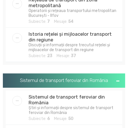
metropolitană
Operatorii și rețeaua transportului metropolitan
București - Ilfov
Subiecte:
7
Mesaje:
54
Istoria rețelei și mijloacelor transport
din regiune
Discuții și informații despre trecutul rețelei și
mijloacelor de transport din regiune
Subiecte:
23
Mesaje:
37
Sistemul de transport feroviar din România
Sistemul de transport feroviar din
România
Știri și informații despre sistemul de transport
feroviar din România
Subiecte:
6
Mesaje:
50