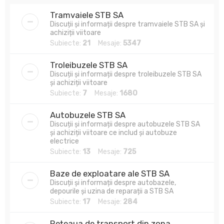
Tramvaiele STB SA
Discuții și informații despre tramvaiele STB SA și
achiziții viitoare
Subiecte:
21
Mesaje:
5347
Troleibuzele STB SA
Discuții și informații despre troleibuzele STB SA
și achiziții viitoare
Subiecte:
7
Mesaje:
1680
Autobuzele STB SA
Discuții și informații despre autobuzele STB SA
și achiziții viitoare ce includ și autobuze
electrice
Subiecte:
13
Mesaje:
725
Baze de exploatare ale STB SA
Discuții și informații despre autobazele,
depourile și uzina de reparații a STB SA
Subiecte:
17
Mesaje:
284
Rețeaua de transport din zona