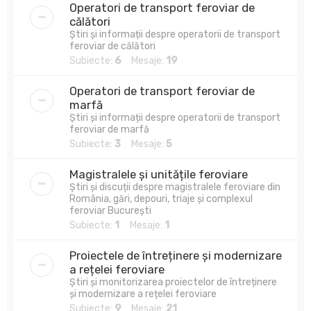
Operatori de transport feroviar de
călători
Știri și informații despre operatorii de transport
feroviar de călători
Subiecte:
6
Mesaje:
19
Operatori de transport feroviar de
marfă
Știri și informații despre operatorii de transport
feroviar de marfă
Subiecte:
3
Mesaje:
5
Magistralele și unitățile feroviare
Știri și discuții despre magistralele feroviare din
România, gări, depouri, triaje și complexul
feroviar București
Subiecte:
1
Mesaje:
1
Proiectele de întreținere și modernizare
a rețelei feroviare
Știri și monitorizarea proiectelor de întreținere
și modernizare a rețelei feroviare
Subiecte:
9
Mesaje:
21