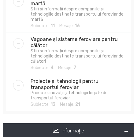
marfă
Știri și informații despre companiile și
tehnologiile destinate transportului feroviar de
marfă
Subiecte:
11
Mesaje:
16
Vagoane și sisteme feroviare pentru
călători
Știri și informații despre companiile și
tehnologiile destinate transportului feroviar de
călători
Subiecte:
4
Mesaje:
7
Proiecte și tehnologii pentru
transportul feroviar
Proiecte, inovații și tehnologii legate de
transportul feroviar
Subiecte:
13
Mesaje:
21
Informaţie