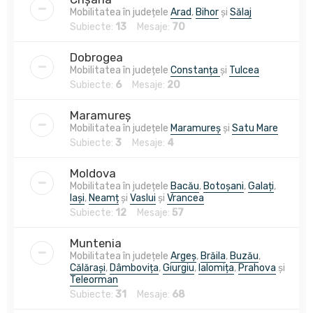
Mobilitatea în județele
Arad
,
Bihor
și
Sălaj
Subiecte:
13
Mesaje:
70
Dobrogea
Mobilitatea în județele
Constanța
și
Tulcea
Subiecte:
6
Mesaje:
20
Maramureș
Mobilitatea în județele
Maramureș
și
Satu Mare
Subiecte:
3
Mesaje:
4
Moldova
Mobilitatea în județele
Bacău
,
Botoșani
,
Galați
,
Iași
,
Neamț
și
Vaslui
și
Vrancea
Subiecte:
12
Mesaje:
57
Muntenia
Mobilitatea în județele
Argeș
,
Brăila
,
Buzău
,
Călărași
,
Dâmbovița
,
Giurgiu
,
Ialomița
,
Prahova
și
Teleorman
Subiecte:
31
Mesaje:
68