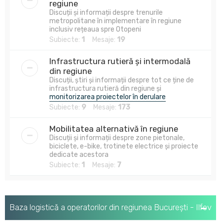
regiune
Discuții și informații despre trenurile
metropolitane în implementare în regiune
inclusiv rețeaua spre Otopeni
Subiecte:
1
Mesaje:
19
Infrastructura rutieră și intermodală
din regiune
Discuții, știri și informații despre tot ce ține de
infrastructura rutieră din regiune și
monitorizarea proiectelor în derulare
Subiecte:
9
Mesaje:
173
Mobilitatea alternativă în regiune
Discuții și informații despre zone pietonale,
biciclete, e-bike, trotinete electrice și proiecte
dedicate acestora
Subiecte:
1
Mesaje:
7
Baza logistică a operatorilor din regiunea București - Ilfov