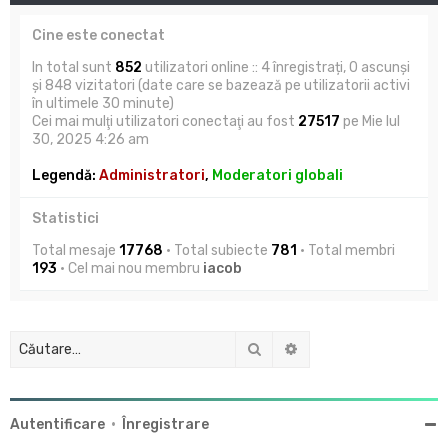
Cine este conectat
In total sunt
852
utilizatori online :: 4 înregistrați, 0 ascunși
și 848 vizitatori (date care se bazează pe utilizatorii activi
în ultimele 30 minute)
Cei mai mulţi utilizatori conectaţi au fost
27517
pe Mie Iul
30, 2025 4:26 am
Legendă:
Administratori
,
Moderatori globali
Statistici
Total mesaje
17768
• Total subiecte
781
• Total membri
193
• Cel mai nou membru
iacob
Căutare
Căutare avansată
Autentificare
•
Înregistrare