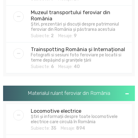
Muzeul transportului feroviar din
România
Știri, prezentări și discuții despre patrimoniul
feroviar din România și păstrarea acestuia
Subiecte:
2
Mesaje:
9
Trainspotting România și Internațional
Fotografii si sesiuni foto feroviare pe locatii si
teme depășind și granițele țării
Subiecte:
6
Mesaje:
40
Materialul rulant feroviar din România
Locomotive electrice
Știri și informații despre toate locomotivele
electrice care circulă în România
Subiecte:
35
Mesaje:
894