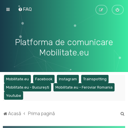
FAQ
Platforma de comunicare
Mobilitate.eu
(Opens a new tab)
(Opens a new tab)
(Opens a new tab)
(Opens a ne
Mobilitate.eu
Facebook
Instagram
Trainspotting
(Opens a new tab)
(Opens a
Mobilitate.eu - București
Mobilitate.eu - Feroviar Romania
(Opens a new tab)
Youtube
C
Acasă
Prima pagină
ă