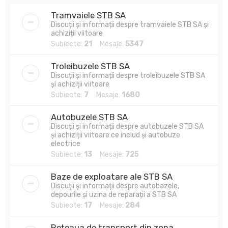
Tramvaiele STB SA
Discuții și informații despre tramvaiele STB SA și
achiziții viitoare
Subiecte:
21
Mesaje:
5347
Troleibuzele STB SA
Discuții și informații despre troleibuzele STB SA
și achiziții viitoare
Subiecte:
7
Mesaje:
1680
Autobuzele STB SA
Discuții și informații despre autobuzele STB SA
și achiziții viitoare ce includ și autobuze
electrice
Subiecte:
13
Mesaje:
725
Baze de exploatare ale STB SA
Discuții și informații despre autobazele,
depourile și uzina de reparații a STB SA
Subiecte:
17
Mesaje:
284
Rețeaua de transport din zona