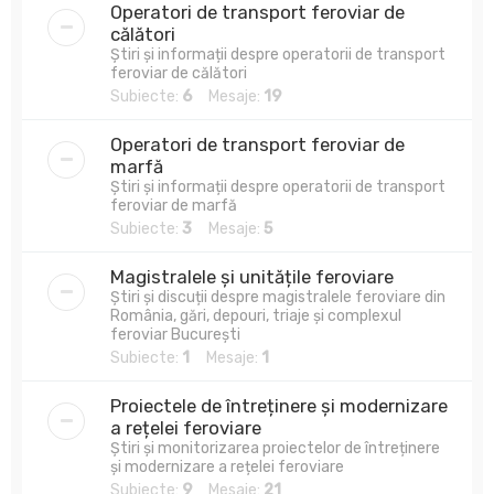
Operatori de transport feroviar de
călători
Știri și informații despre operatorii de transport
feroviar de călători
Subiecte:
6
Mesaje:
19
Operatori de transport feroviar de
marfă
Știri și informații despre operatorii de transport
feroviar de marfă
Subiecte:
3
Mesaje:
5
Magistralele și unitățile feroviare
Știri și discuții despre magistralele feroviare din
România, gări, depouri, triaje și complexul
feroviar București
Subiecte:
1
Mesaje:
1
Proiectele de întreținere și modernizare
a rețelei feroviare
Știri și monitorizarea proiectelor de întreținere
și modernizare a rețelei feroviare
Subiecte:
9
Mesaje:
21