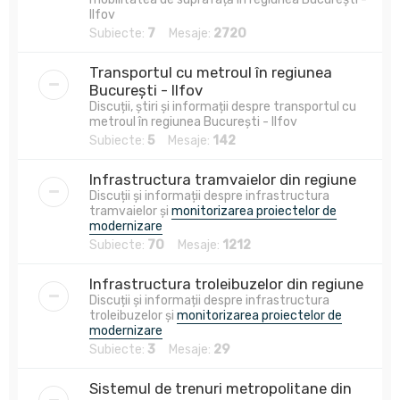
Ilfov
Subiecte:
7
Mesaje:
2720
Transportul cu metroul în regiunea
București - Ilfov
Discuții, știri și informații despre transportul cu
metroul în regiunea București - Ilfov
Subiecte:
5
Mesaje:
142
Infrastructura tramvaielor din regiune
Discuții și informații despre infrastructura
tramvaielor și
monitorizarea proiectelor de
modernizare
Subiecte:
70
Mesaje:
1212
Infrastructura troleibuzelor din regiune
Discuții și informații despre infrastructura
troleibuzelor și
monitorizarea proiectelor de
modernizare
Subiecte:
3
Mesaje:
29
Sistemul de trenuri metropolitane din