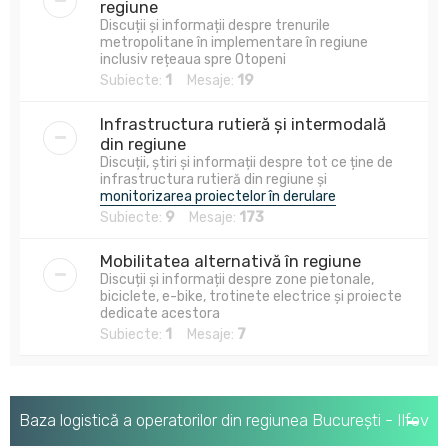
regiune
Discuții și informații despre trenurile
metropolitane în implementare în regiune
inclusiv rețeaua spre Otopeni
Subiecte:
1
Mesaje:
19
Infrastructura rutieră și intermodală
din regiune
Discuții, știri și informații despre tot ce ține de
infrastructura rutieră din regiune și
monitorizarea proiectelor în derulare
Subiecte:
9
Mesaje:
173
Mobilitatea alternativă în regiune
Discuții și informații despre zone pietonale,
biciclete, e-bike, trotinete electrice și proiecte
dedicate acestora
Subiecte:
1
Mesaje:
7
Baza logistică a operatorilor din regiunea București - Ilfov