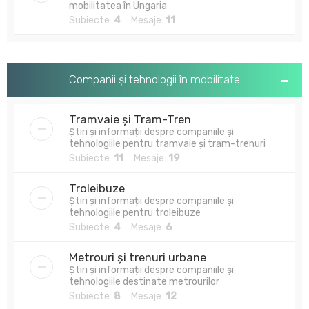
mobilitatea în Ungaria
Subiecte:
4
Mesaje:
11
Companii și tehnologii în mobilitate
Tramvaie și Tram-Tren
Știri și informații despre companiile și
tehnologiile pentru tramvaie și tram-trenuri
Subiecte:
11
Mesaje:
19
Troleibuze
Știri și informații despre companiile și
tehnologiile pentru troleibuze
Subiecte:
4
Mesaje:
6
Metrouri și trenuri urbane
Știri și informații despre companiile și
tehnologiile destinate metrourilor
Subiecte:
8
Mesaje:
12