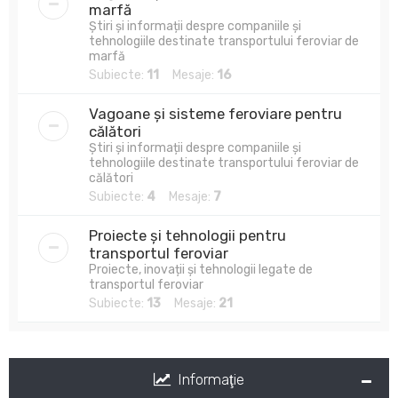
marfă
Știri și informații despre companiile și
tehnologiile destinate transportului feroviar de
marfă
Subiecte:
11
Mesaje:
16
Vagoane și sisteme feroviare pentru
călători
Știri și informații despre companiile și
tehnologiile destinate transportului feroviar de
călători
Subiecte:
4
Mesaje:
7
Proiecte și tehnologii pentru
transportul feroviar
Proiecte, inovații și tehnologii legate de
transportul feroviar
Subiecte:
13
Mesaje:
21
Informaţie