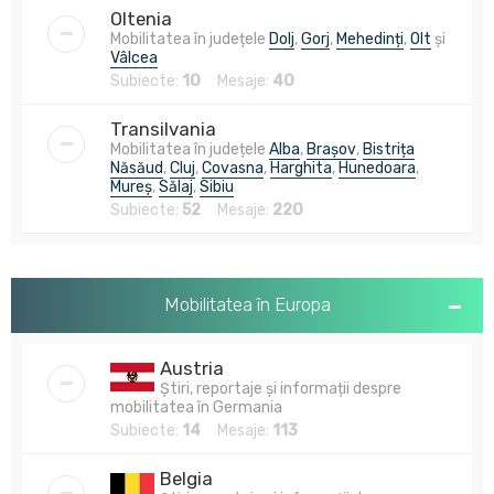
Oltenia
Mobilitatea în județele
Dolj
,
Gorj
,
Mehedinți
,
Olt
și
Vâlcea
Subiecte:
10
Mesaje:
40
Transilvania
Mobilitatea în județele
Alba
,
Brașov
,
Bistrița
Năsăud
,
Cluj
,
Covasna
,
Harghita
,
Hunedoara
,
Mureș
,
Sălaj
,
Sibiu
Subiecte:
52
Mesaje:
220
Mobilitatea în Europa
Austria
Știri, reportaje și informații despre
mobilitatea în Germania
Subiecte:
14
Mesaje:
113
Belgia