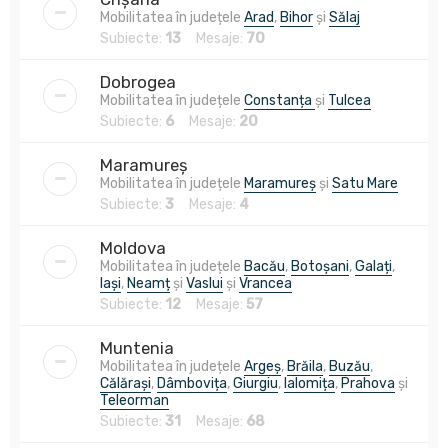
Mobilitatea în județele
Arad
,
Bihor
și
Sălaj
Subiecte:
13
Mesaje:
70
Dobrogea
Mobilitatea în județele
Constanța
și
Tulcea
Subiecte:
6
Mesaje:
20
Maramureș
Mobilitatea în județele
Maramureș
și
Satu Mare
Subiecte:
3
Mesaje:
4
Moldova
Mobilitatea în județele
Bacău
,
Botoșani
,
Galați
,
Iași
,
Neamț
și
Vaslui
și
Vrancea
Subiecte:
12
Mesaje:
57
Muntenia
Mobilitatea în județele
Argeș
,
Brăila
,
Buzău
,
Călărași
,
Dâmbovița
,
Giurgiu
,
Ialomița
,
Prahova
și
Teleorman
Subiecte:
31
Mesaje:
68