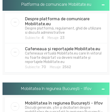
u
Platforma de comunicare Mobilitate.eu
t
a
Despre platforma de comunicare
r
Mobilitate.eu
Despre platformă, regulament, ghid de utilizare
e
si discutii administrative
Subiecte:
4
Mesaje:
23
Cafeneaua și reportajele Mobilitate.eu
Cafeneaua virtuală Mobilitate.eu care în viitorul
nu foarte depărtat va deveni realitate și
reportajele Mobilitate.eu
Subiecte:
70
Mesaje:
2562
Mobilitatea în regiunea București - Ilfov
Mobilitatea în regiunea București - Ilfov
Discuții generale, știri și dezbateri despre
mobilitatea de suprafață în regiunea București -