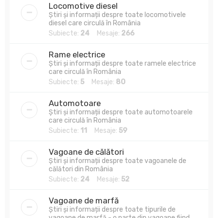
Locomotive diesel
Știri și informații despre toate locomotivele
diesel care circulă în România
Subiecte:
24
Mesaje:
266
Rame electrice
Știri și informații despre toate ramele electrice
care circulă în România
Subiecte:
5
Mesaje:
80
Automotoare
Știri și informații despre toate automotoarele
care circulă în România
Subiecte:
11
Mesaje:
59
Vagoane de călători
Știri și informații despre toate vagoanele de
călători din România
Subiecte:
24
Mesaje:
52
Vagoane de marfă
Știri și informații despre toate tipurile de
vagoane de marfă - o parte din vagoane fiind