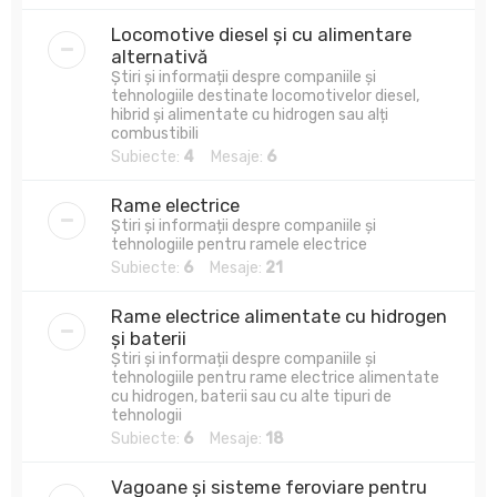
Locomotive diesel și cu alimentare
alternativă
Știri și informații despre companiile și
tehnologiile destinate locomotivelor diesel,
hibrid și alimentate cu hidrogen sau alți
combustibili
Subiecte:
4
Mesaje:
6
Rame electrice
Știri și informații despre companiile și
tehnologiile pentru ramele electrice
Subiecte:
6
Mesaje:
21
Rame electrice alimentate cu hidrogen
și baterii
Știri și informații despre companiile și
tehnologiile pentru rame electrice alimentate
cu hidrogen, baterii sau cu alte tipuri de
tehnologii
Subiecte:
6
Mesaje:
18
Vagoane și sisteme feroviare pentru