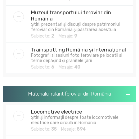
Muzeul transportului feroviar din
România
Știri, prezentări și discuții despre patrimoniul
feroviar din România și păstrarea acestuia
Subiecte:
2
Mesaje:
9
Trainspotting România și Internațional
Fotografii si sesiuni foto feroviare pe locatii si
teme depășind și granițele țării
Subiecte:
6
Mesaje:
40
Materialul rulant feroviar din România
Locomotive electrice
Știri și informații despre toate locomotivele
electrice care circulă în România
Subiecte:
35
Mesaje:
894