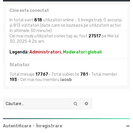
Cine este conectat
In total sunt
818
utilizatori online :: 5 înregistrați, 0 ascunși
și 813 vizitatori (date care se bazează pe utilizatorii activi
în ultimele 30 minute)
Cei mai mulţi utilizatori conectaţi au fost
27517
pe Mie Iul
30, 2025 4:26 am
Legendă:
Administratori
,
Moderatori globali
Statistici
Total mesaje
17767
• Total subiecte
781
• Total membri
193
• Cel mai nou membru
iacob
Căutare
Căutare avansată
Autentificare
•
Înregistrare