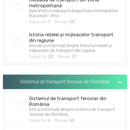
metropolitană
Operatorii și rețeaua transportului metropolitan
București - Ilfov
Subiecte:
7
Mesaje:
54
Istoria rețelei și mijloacelor transport
din regiune
Discuții și informații despre trecutul rețelei și
mijloacelor de transport din regiune
Subiecte:
23
Mesaje:
37
Sistemul de transport feroviar din România
Sistemul de transport feroviar din
România
Știri și informații despre sistemul de transport
feroviar din România
Subiecte:
6
Mesaje:
50