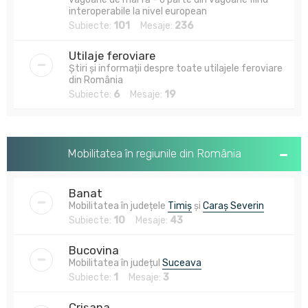
interoperabile la nivel european
Subiecte:
101
Mesaje:
236
Utilaje feroviare
Știri și informații despre toate utilajele feroviare
din România
Subiecte:
6
Mesaje:
19
Mobilitatea în regiunile din România
Banat
Mobilitatea în județele
Timiș
și
Caraș Severin
Subiecte:
10
Mesaje:
43
Bucovina
Mobilitatea în județul
Suceava
Subiecte:
1
Mesaje:
3
Crișana