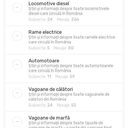
Locomotive diesel
Știri și informații despre toate locomotivele
diesel care circulă în România
Subiecte:
24
Mesaje:
266
Rame electrice
Știri și informații despre toate ramele electrice
care circulă în România
Subiecte:
5
Mesaje:
80
Automotoare
Știri și informații despre toate automotoarele
care circulă în România
Subiecte:
11
Mesaje:
59
Vagoane de călători
Știri și informații despre toate vagoanele de
călători din România
Subiecte:
24
Mesaje:
52
Vagoane de marfă
Știri și informații despre toate tipurile de
vagoane de marfă - o parte din vagoane fiind