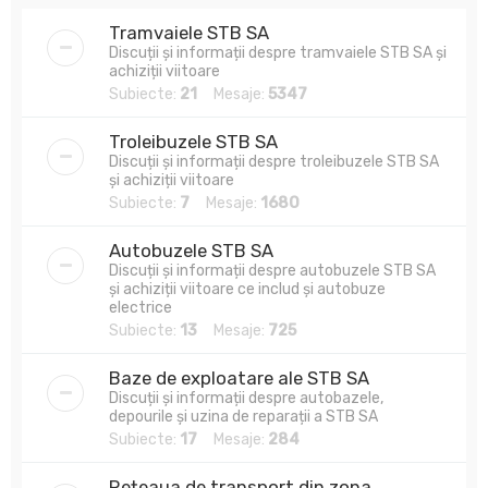
Tramvaiele STB SA
Discuții și informații despre tramvaiele STB SA și
achiziții viitoare
Subiecte:
21
Mesaje:
5347
Troleibuzele STB SA
Discuții și informații despre troleibuzele STB SA
și achiziții viitoare
Subiecte:
7
Mesaje:
1680
Autobuzele STB SA
Discuții și informații despre autobuzele STB SA
și achiziții viitoare ce includ și autobuze
electrice
Subiecte:
13
Mesaje:
725
Baze de exploatare ale STB SA
Discuții și informații despre autobazele,
depourile și uzina de reparații a STB SA
Subiecte:
17
Mesaje:
284
Rețeaua de transport din zona