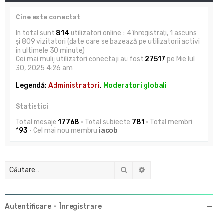
Cine este conectat
In total sunt
814
utilizatori online :: 4 înregistrați, 1 ascuns
și 809 vizitatori (date care se bazează pe utilizatorii activi
în ultimele 30 minute)
Cei mai mulţi utilizatori conectaţi au fost
27517
pe Mie Iul
30, 2025 4:26 am
Legendă:
Administratori
,
Moderatori globali
Statistici
Total mesaje
17768
• Total subiecte
781
• Total membri
193
• Cel mai nou membru
iacob
Căutare
Căutare avansată
Autentificare
•
Înregistrare