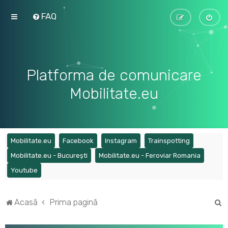
FAQ
Platforma de comunicare
Mobilitate.eu
(Opens a new tab)
(Opens a new tab)
(Opens a new tab)
(Opens a ne
Mobilitate.eu
Facebook
Instagram
Trainspotting
(Opens a new tab)
(Opens a
Mobilitate.eu - București
Mobilitate.eu - Feroviar Romania
(Opens a new tab)
Youtube
C
Acasă
Prima pagină
ă