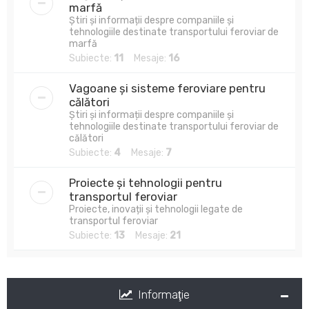
marfă
Știri și informații despre companiile și
tehnologiile destinate transportului feroviar de
marfă
Subiecte:
11
Mesaje:
16
Vagoane și sisteme feroviare pentru
călători
Știri și informații despre companiile și
tehnologiile destinate transportului feroviar de
călători
Subiecte:
4
Mesaje:
7
Proiecte și tehnologii pentru
transportul feroviar
Proiecte, inovații și tehnologii legate de
transportul feroviar
Subiecte:
13
Mesaje:
21
Informaţie