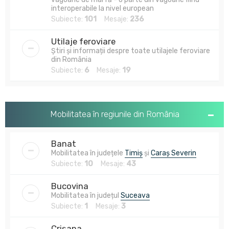
interoperabile la nivel european
Subiecte:
101
Mesaje:
236
Utilaje feroviare
Știri și informații despre toate utilajele feroviare
din România
Subiecte:
6
Mesaje:
19
Mobilitatea în regiunile din România
Banat
Mobilitatea în județele
Timiș
și
Caraș Severin
Subiecte:
10
Mesaje:
43
Bucovina
Mobilitatea în județul
Suceava
Subiecte:
1
Mesaje:
3
Crișana