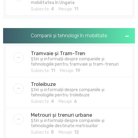
mobilitatea în Ungaria
Subiecte:
4
Mesaje:
11
Companii și tehnologii în mobilitate
Tramvaie și Tram-Tren
Știri și informații despre companiile și
tehnologiile pentru tramvaie și tram-trenuri
Subiecte:
11
Mesaje:
19
Troleibuze
Știri și informații despre companiile și
tehnologiile pentru troleibuze
Subiecte:
4
Mesaje:
6
Metrouri și trenuri urbane
Știri și informații despre companiile și
tehnologiile destinate metrourilor
Subiecte:
8
Mesaje:
12