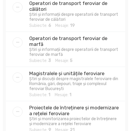
Operatori de transport feroviar de
călători
Știri și informații despre operatorii de transport
feroviar de călători
Subiecte:
6
Mesaje:
19
Operatori de transport feroviar de
marfă
Știri și informații despre operatorii de transport
feroviar de marfă
Subiecte:
3
Mesaje:
5
Magistralele și unitățile feroviare
Știri și discuții despre magistralele feroviare din
România, gări, depouri, triaje și complexul
feroviar București
Subiecte:
1
Mesaje:
1
Proiectele de întreținere și modernizare
a rețelei feroviare
Știri și monitorizarea proiectelor de întreținere
și modernizare a rețelei feroviare
Subiecte:
9
Mesaje:
21