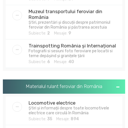
Muzeul transportului feroviar din
România
Știri, prezentări și discuții despre patrimoniul
feroviar din România și păstrarea acestuia
Subiecte:
2
Mesaje:
9
Trainspotting România și Internațional
Fotografii si sesiuni foto feroviare pe locatii si
teme depășind și granițele țării
Subiecte:
6
Mesaje:
40
Materialul rulant feroviar din România
Locomotive electrice
Știri și informații despre toate locomotivele
electrice care circulă în România
Subiecte:
35
Mesaje:
894