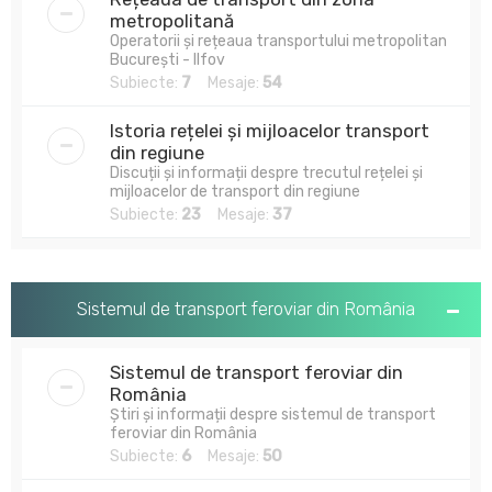
metropolitană
Operatorii și rețeaua transportului metropolitan
București - Ilfov
Subiecte:
7
Mesaje:
54
Istoria rețelei și mijloacelor transport
din regiune
Discuții și informații despre trecutul rețelei și
mijloacelor de transport din regiune
Subiecte:
23
Mesaje:
37
Sistemul de transport feroviar din România
Sistemul de transport feroviar din
România
Știri și informații despre sistemul de transport
feroviar din România
Subiecte:
6
Mesaje:
50