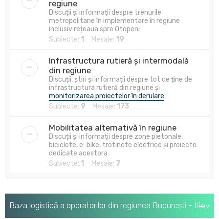
regiune
Discuții și informații despre trenurile
metropolitane în implementare în regiune
inclusiv rețeaua spre Otopeni
Subiecte:
1
Mesaje:
19
Infrastructura rutieră și intermodală
din regiune
Discuții, știri și informații despre tot ce ține de
infrastructura rutieră din regiune și
monitorizarea proiectelor în derulare
Subiecte:
9
Mesaje:
173
Mobilitatea alternativă în regiune
Discuții și informații despre zone pietonale,
biciclete, e-bike, trotinete electrice și proiecte
dedicate acestora
Subiecte:
1
Mesaje:
7
Baza logistică a operatorilor din regiunea București - Ilfov