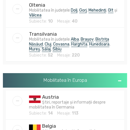
Oltenia
Mobilitatea în județele
Dolj
,
Gorj
,
Mehedinți
,
Olt
și
Vâlcea
Subiecte:
10
Mesaje:
40
Transilvania
Mobilitatea în județele
Alba
,
Brașov
,
Bistrița
Năsăud
,
Cluj
,
Covasna
,
Harghita
,
Hunedoara
,
Mureș
,
Sălaj
,
Sibiu
Subiecte:
52
Mesaje:
220
Mobilitatea în Europa
Austria
Știri, reportaje și informații despre
mobilitatea în Germania
Subiecte:
14
Mesaje:
113
Belgia