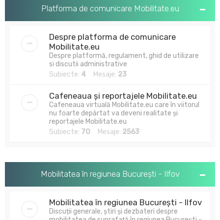
u
Platforma de comunicare Mobilitate.eu
t
a
Despre platforma de comunicare
r
Mobilitate.eu
Despre platformă, regulament, ghid de utilizare
e
si discutii administrative
Subiecte:
4
Mesaje:
23
Cafeneaua și reportajele Mobilitate.eu
Cafeneaua virtuală Mobilitate.eu care în viitorul
nu foarte depărtat va deveni realitate și
reportajele Mobilitate.eu
Subiecte:
70
Mesaje:
2563
Mobilitatea în regiunea București - Ilfov
Mobilitatea în regiunea București - Ilfov
Discuții generale, știri și dezbateri despre
mobilitatea de suprafață în regiunea București -