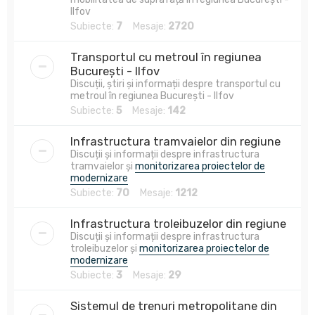
Ilfov
Subiecte:
7
Mesaje:
2720
Transportul cu metroul în regiunea
București - Ilfov
Discuții, știri și informații despre transportul cu
metroul în regiunea București - Ilfov
Subiecte:
5
Mesaje:
142
Infrastructura tramvaielor din regiune
Discuții și informații despre infrastructura
tramvaielor și
monitorizarea proiectelor de
modernizare
Subiecte:
70
Mesaje:
1212
Infrastructura troleibuzelor din regiune
Discuții și informații despre infrastructura
troleibuzelor și
monitorizarea proiectelor de
modernizare
Subiecte:
3
Mesaje:
29
Sistemul de trenuri metropolitane din