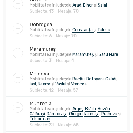
Mobilitatea în județele
Arad
,
Bihor
și
Sălaj
Subiecte:
13
Mesaje:
70
Dobrogea
Mobilitatea în județele
Constanța
și
Tulcea
Subiecte:
6
Mesaje:
20
Maramureș
Mobilitatea în județele
Maramureș
și
Satu Mare
Subiecte:
3
Mesaje:
4
Moldova
Mobilitatea în județele
Bacău
,
Botoșani
,
Galați
,
Iași
,
Neamț
și
Vaslui
și
Vrancea
Subiecte:
12
Mesaje:
57
Muntenia
Mobilitatea în județele
Argeș
,
Brăila
,
Buzău
,
Călărași
,
Dâmbovița
,
Giurgiu
,
Ialomița
,
Prahova
și
Teleorman
Subiecte:
31
Mesaje:
68