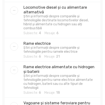
Locomotive diesel și cu alimentare
alternativă
Știri și informații despre companiile și
tehnologiile destinate locomotivelor diesel,
hibrid și alimentate cu hidrogen sau alți
combustibili
Subiecte:
4
Mesaje:
6
Rame electrice
Știri și informații despre companiile și
tehnologiile pentru ramele electrice
Subiecte:
6
Mesaje:
21
Rame electrice alimentate cu hidrogen
și baterii
Știri și informații despre companiile și
tehnologiile pentru rame electrice alimentate
cu hidrogen, baterii sau cu alte tipuri de
tehnologii
Subiecte:
6
Mesaje:
18
Vagoane și sisteme feroviare pentru