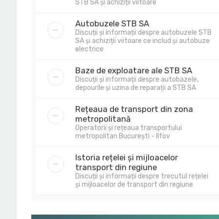
STB SA și achiziții viitoare
Autobuzele STB SA
Discuții și informații despre autobuzele STB
SA și achiziții viitoare ce includ și autobuze
electrice
Baze de exploatare ale STB SA
Discuții și informații despre autobazele,
depourile și uzina de reparații a STB SA
Rețeaua de transport din zona
metropolitană
Operatorii și rețeaua transportului
metropolitan București - Ilfov
Istoria rețelei și mijloacelor
transport din regiune
Discuții și informații despre trecutul rețelei
și mijloacelor de transport din regiune