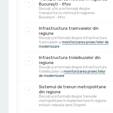
București - Ilfov
Discuții, știri și informații despre
transportul cu metroul în regiunea
București - Ilfov
Infrastructura tramvaielor din
regiune
Discuții și informații despre infrastructura
tramvaielor și
monitorizarea proiectelor de
modernizare
Infrastructura troleibuzelor din
regiune
Discuții și informații despre infrastructura
troleibuzelor și
monitorizarea proiectelor
de modernizare
Sistemul de trenuri metropolitane
din regiune
Discuții și informații despre trenurile
metropolitane în implementare în regiune
inclusiv rețeaua spre Otopeni