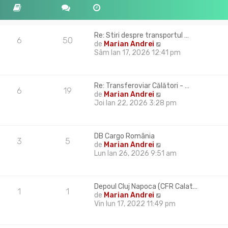
i
s
m
a
u
j
l
Re: Stiri despre transportul …
m
6
50
V
de
Marian Andrei
e
e
Sâm Ian 17, 2026 12:41 pm
s
z
a
i
j
u
Re: Transferoviar Călători - …
l
6
19
V
de
Marian Andrei
t
e
Joi Ian 22, 2026 3:28 pm
i
z
m
i
u
u
l
DB Cargo România
l
m
3
5
V
de
Marian Andrei
t
e
e
Lun Ian 26, 2026 9:51 am
i
s
z
m
a
i
u
j
u
l
Depoul Cluj Napoca (CFR Calat…
l
m
1
1
V
de
Marian Andrei
t
e
e
Vin Iun 17, 2022 11:49 pm
i
s
z
m
a
i
u
j