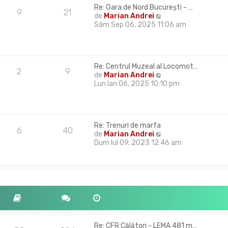
u
l
Re: Gara de Nord București - …
l
9
21
m
V
de
Marian Andrei
t
e
e
Sâm Sep 06, 2025 11:06 am
i
s
z
m
a
i
u
j
u
l
l
m
Re: Centrul Muzeal al Locomot…
t
2
9
e
V
de
Marian Andrei
i
s
e
Lun Ian 06, 2025 10:10 pm
m
a
z
u
j
i
l
u
m
l
e
Re: Trenuri de marfa
t
s
6
40
V
de
Marian Andrei
i
a
e
Dum Iul 09, 2023 12:46 am
m
j
z
u
i
l
u
m
l
e
t
s
i
a
m
j
u
l
Re: CFR Călători - LEMA 481 m…