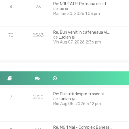
Re: NOUTATI!!! Reteaua de sit…
4
23
V
de
Ice
e
Mar Ian 20, 2026 1:03 pm
z
i
u
Re: Bun venit în cafeneaua vi…
l
70
2563
V
de
Lucian
t
e
Vin Aug 07, 2026 2:36 pm
i
z
m
i
u
u
l
l
m
t
e
i
s
m
a
u
j
l
m
Re: Discutii despre trasee si…
e
7
2720
V
de
Lucian
s
e
Mie Aug 05, 2026 5:12 pm
a
z
j
i
u
l
Re: M6 1 Mai - Complex Băneas…
t