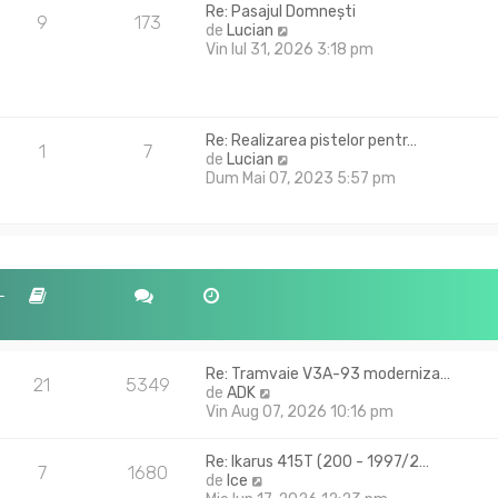
Re: Pasajul Domnești
t
s
9
173
V
de
Lucian
i
a
e
Vin Iul 31, 2026 3:18 pm
m
j
z
u
i
l
u
m
l
e
Re: Realizarea pistelor pentr…
t
s
1
7
V
de
Lucian
i
a
e
Dum Mai 07, 2023 5:57 pm
m
j
z
u
i
l
u
m
l
e
t
s
i
-
a
m
j
u
l
m
Re: Tramvaie V3A-93 moderniza…
21
5349
e
V
de
ADK
s
e
Vin Aug 07, 2026 10:16 pm
a
z
j
i
Re: Ikarus 415T (200 - 1997/2…
u
7
1680
V
de
Ice
l