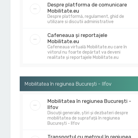
Despre platforma de comunicare
Mobilitate.eu
Despre platformă, regulament, ghid de
utilizare si discutii administrative
Cafeneaua și reportajele
Mobilitate.eu
Cafeneaua virtuală Mobilitate.eu care în
viitorul nu foarte depărtat va deveni
realitate și reportajele Mobilitate.eu
Mobilitatea în regiunea București - Ilfov
Mobilitatea în regiunea București -
Ilfov
Discuții generale, știri și dezbateri despre
mobilitatea de suprafață în regiunea
București - Ilfov
Transportul cu metroul în regiunea