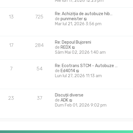
e
Mie Iun 17, 2026 12:23 pm
t
z
i
i
m
Re: Achiziția de autobuze hib…
u
13
725
u
V
de
punmeister
l
l
e
Mar Iul 21, 2026 3:56 pm
t
m
z
i
e
i
m
s
u
u
Re: Depoul Bujoreni
a
l
17
284
l
V
de
REDX
j
t
m
e
Sâm Mai 02, 2026 1:40 am
i
e
z
m
s
i
u
Re: Ecotrans STCM - Autobuze …
a
u
7
54
l
V
de
Ed4014
j
l
m
e
Lun Iul 27, 2026 11:13 am
t
e
z
i
s
i
m
a
u
u
j
Discuții diverse
l
23
37
l
V
de
ADK
t
m
e
Dum Feb 01, 2026 9:02 pm
i
e
z
m
s
i
u
a
u
l
j
l
m
t
e