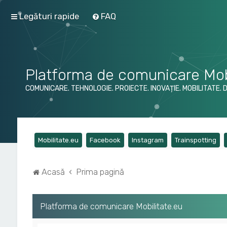
Legături rapide
FAQ
Platforma de comunicare Mob
COMUNICARE. TEHNOLOGIE. PROIECTE. INOVAȚIE. MOBILITATE. 
(Opens a new tab)
(Opens a new tab)
(Opens a new tab)
(Op
Mobilitate.eu
Facebook
Instagram
Trainspotting
Acasă
Prima pagină
Platforma de comunicare Mobilitate.eu