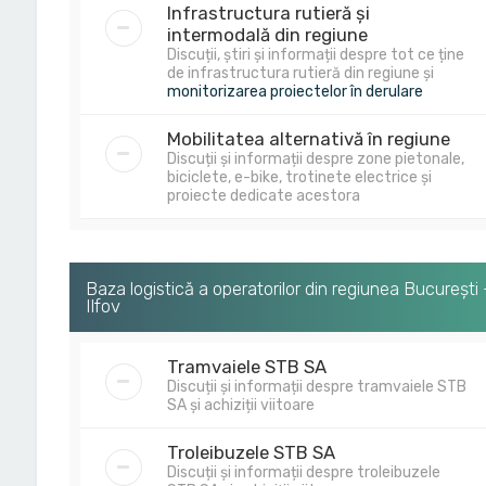
Infrastructura rutieră și
intermodală din regiune
Discuții, știri și informații despre tot ce ține
de infrastructura rutieră din regiune și
monitorizarea proiectelor în derulare
Mobilitatea alternativă în regiune
Discuții și informații despre zone pietonale,
biciclete, e-bike, trotinete electrice și
proiecte dedicate acestora
Baza logistică a operatorilor din regiunea București 
Ilfov
Tramvaiele STB SA
Discuții și informații despre tramvaiele STB
SA și achiziții viitoare
Troleibuzele STB SA
Discuții și informații despre troleibuzele