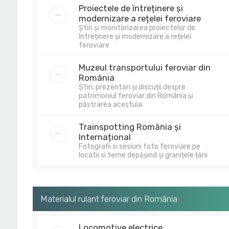
Proiectele de întreținere și
modernizare a rețelei feroviare
Știri și monitorizarea proiectelor de
întreținere și modernizare a rețelei
feroviare
Muzeul transportului feroviar din
România
Știri, prezentări și discuții despre
patrimoniul feroviar din România și
păstrarea acestuia
Trainspotting România și
Internațional
Fotografii si sesiuni foto feroviare pe
locatii si teme depășind și granițele țării
Materialul rulant feroviar din România
Locomotive electrice