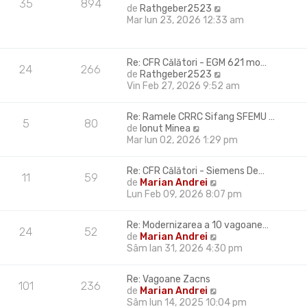
m
35
894
V
de
Rathgeber2523
e
e
Mar Iun 23, 2026 12:33 am
s
z
a
i
j
u
Re: CFR Călători - EGM 621 mo…
l
24
266
V
de
Rathgeber2523
t
e
Vin Feb 27, 2026 9:52 am
i
z
m
i
u
Re: Ramele CRRC Sifang SFEMU …
u
5
80
l
V
de
Ionut Minea
l
m
e
Mar Iun 02, 2026 1:29 pm
t
e
z
i
s
i
m
Re: CFR Călători - Siemens De…
a
u
11
59
u
V
de
Marian Andrei
j
l
l
e
Lun Feb 09, 2026 8:07 pm
t
m
z
i
e
i
m
Re: Modernizarea a 10 vagoane…
s
u
24
52
u
V
de
Marian Andrei
a
l
l
e
Sâm Ian 31, 2026 4:30 pm
j
t
m
z
i
e
i
m
Re: Vagoane Zacns
s
u
101
236
u
V
de
Marian Andrei
a
l
l
e
Sâm Iun 14, 2025 10:04 pm
j
t