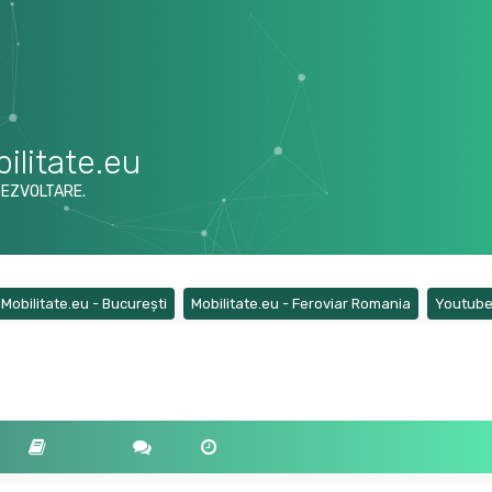
ilitate.eu
DEZVOLTARE.
ens a new tab)
(Opens a new tab)
(Opens a ne
Mobilitate.eu - București
Mobilitate.eu - Feroviar Romania
Youtub