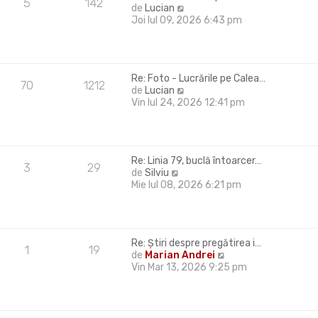
5
142
V
de
Lucian
i
e
Joi Iul 09, 2026 6:43 pm
m
z
u
i
l
u
m
l
e
Re: Foto - Lucrările pe Calea…
t
s
70
1212
V
de
Lucian
i
a
e
Vin Iul 24, 2026 12:41 pm
m
j
z
u
i
l
u
m
l
e
Re: Linia 79, buclă întoarcer…
t
s
3
29
V
de
Silviu
i
a
e
Mie Iul 08, 2026 6:21 pm
m
j
z
u
i
l
u
m
l
e
Re: Știri despre pregătirea i…
t
s
1
19
V
de
Marian Andrei
i
a
e
Vin Mar 13, 2026 9:25 pm
m
j
z
u
i
l
u
m
l
e