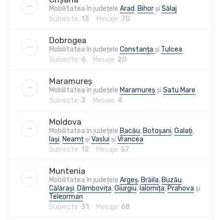
Mobilitatea în județele
Arad
,
Bihor
și
Sălaj
Subiecte:
13
Mesaje:
70
Dobrogea
Mobilitatea în județele
Constanța
și
Tulcea
Subiecte:
6
Mesaje:
20
Maramureș
Mobilitatea în județele
Maramureș
și
Satu Mare
Subiecte:
3
Mesaje:
4
Moldova
Mobilitatea în județele
Bacău
,
Botoșani
,
Galați
,
Iași
,
Neamț
și
Vaslui
și
Vrancea
Subiecte:
12
Mesaje:
57
Muntenia
Mobilitatea în județele
Argeș
,
Brăila
,
Buzău
,
Călărași
,
Dâmbovița
,
Giurgiu
,
Ialomița
,
Prahova
și
Teleorman
Subiecte:
31
Mesaje:
68