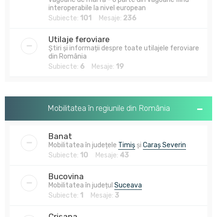
interoperabile la nivel european
Subiecte:
101
Mesaje:
236
Utilaje feroviare
Știri și informații despre toate utilajele feroviare
din România
Subiecte:
6
Mesaje:
19
Mobilitatea în regiunile din România
Banat
Mobilitatea în județele
Timiș
și
Caraș Severin
Subiecte:
10
Mesaje:
43
Bucovina
Mobilitatea în județul
Suceava
Subiecte:
1
Mesaje:
3
Crișana