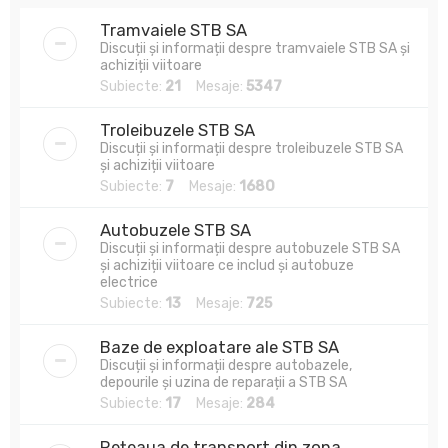
Tramvaiele STB SA
Discuții și informații despre tramvaiele STB SA și
achiziții viitoare
Subiecte:
21
Mesaje:
5347
Troleibuzele STB SA
Discuții și informații despre troleibuzele STB SA
și achiziții viitoare
Subiecte:
7
Mesaje:
1680
Autobuzele STB SA
Discuții și informații despre autobuzele STB SA
și achiziții viitoare ce includ și autobuze
electrice
Subiecte:
13
Mesaje:
725
Baze de exploatare ale STB SA
Discuții și informații despre autobazele,
depourile și uzina de reparații a STB SA
Subiecte:
17
Mesaje:
284
Rețeaua de transport din zona