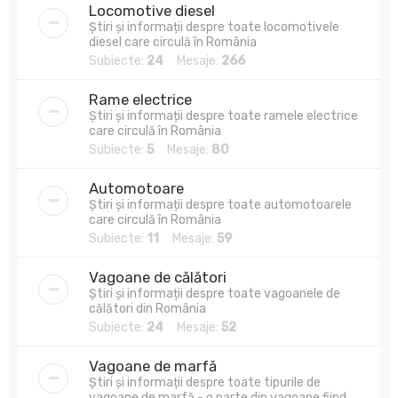
Locomotive diesel
Știri și informații despre toate locomotivele
diesel care circulă în România
Subiecte:
24
Mesaje:
266
Rame electrice
Știri și informații despre toate ramele electrice
care circulă în România
Subiecte:
5
Mesaje:
80
Automotoare
Știri și informații despre toate automotoarele
care circulă în România
Subiecte:
11
Mesaje:
59
Vagoane de călători
Știri și informații despre toate vagoanele de
călători din România
Subiecte:
24
Mesaje:
52
Vagoane de marfă
Știri și informații despre toate tipurile de
vagoane de marfă - o parte din vagoane fiind