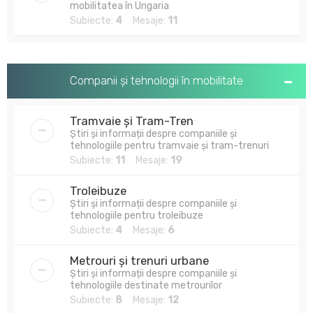
mobilitatea în Ungaria
Subiecte:
4
Mesaje:
11
Companii și tehnologii în mobilitate
Tramvaie și Tram-Tren
Știri și informații despre companiile și
tehnologiile pentru tramvaie și tram-trenuri
Subiecte:
11
Mesaje:
19
Troleibuze
Știri și informații despre companiile și
tehnologiile pentru troleibuze
Subiecte:
4
Mesaje:
6
Metrouri și trenuri urbane
Știri și informații despre companiile și
tehnologiile destinate metrourilor
Subiecte:
8
Mesaje:
12