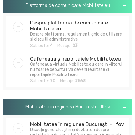
u
Platforma de comunicare Mobilitate.eu
t
a
Despre platforma de comunicare
r
Mobilitate.eu
Despre platformă, regulament, ghid de utilizare
e
si discutii administrative
Subiecte:
4
Mesaje:
23
Cafeneaua și reportajele Mobilitate.eu
Cafeneaua virtuală Mobilitate.eu care în viitorul
nu foarte depărtat va deveni realitate și
reportajele Mobilitate.eu
Subiecte:
70
Mesaje:
2563
Mobilitatea în regiunea București - Ilfov
Mobilitatea în regiunea București - Ilfov
Discuții generale, știri și dezbateri despre
mobilitatea de suprafață în regiunea București -