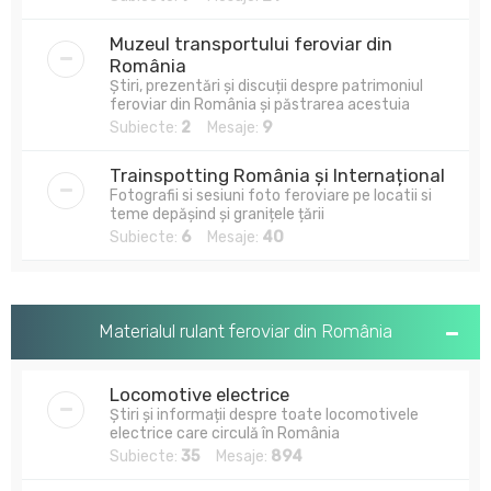
Muzeul transportului feroviar din
România
Știri, prezentări și discuții despre patrimoniul
feroviar din România și păstrarea acestuia
Subiecte:
2
Mesaje:
9
Trainspotting România și Internațional
Fotografii si sesiuni foto feroviare pe locatii si
teme depășind și granițele țării
Subiecte:
6
Mesaje:
40
Materialul rulant feroviar din România
Locomotive electrice
Știri și informații despre toate locomotivele
electrice care circulă în România
Subiecte:
35
Mesaje:
894