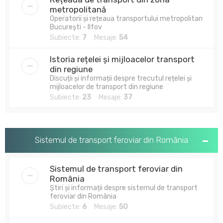
metropolitană
Operatorii și rețeaua transportului metropolitan
București - Ilfov
Subiecte:
7
Mesaje:
54
Istoria rețelei și mijloacelor transport
din regiune
Discuții și informații despre trecutul rețelei și
mijloacelor de transport din regiune
Subiecte:
23
Mesaje:
37
Sistemul de transport feroviar din România
Sistemul de transport feroviar din
România
Știri și informații despre sistemul de transport
feroviar din România
Subiecte:
6
Mesaje:
50