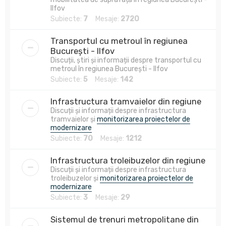
Ilfov
Subiecte:
7
Mesaje:
2720
Transportul cu metroul în regiunea
București - Ilfov
Discuții, știri și informații despre transportul cu
metroul în regiunea București - Ilfov
Subiecte:
5
Mesaje:
142
Infrastructura tramvaielor din regiune
Discuții și informații despre infrastructura
tramvaielor și
monitorizarea proiectelor de
modernizare
Subiecte:
70
Mesaje:
1212
Infrastructura troleibuzelor din regiune
Discuții și informații despre infrastructura
troleibuzelor și
monitorizarea proiectelor de
modernizare
Subiecte:
3
Mesaje:
29
Sistemul de trenuri metropolitane din