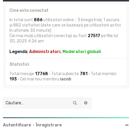
Cine este conectat
In total sunt
886
utilizatori online :: 3 înregistrați, 1 ascuns
și 882 vizitatori (date care se bazează pe utilizatorii activi
în ultimele 30 minute)
Cei mai mulţi utilizatori conectaţi au fost
27517
pe Mie Iul
30, 2025 4:26 am
Legendă:
Administratori
,
Moderatori globali
Statistici
Total mesaje
17768
• Total subiecte
781
• Total membri
193
• Cel mai nou membru
iacob
Căutare
Căutare avansată
Autentificare
•
Înregistrare