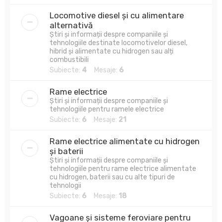
Locomotive diesel și cu alimentare
alternativă
Știri și informații despre companiile și
tehnologiile destinate locomotivelor diesel,
hibrid și alimentate cu hidrogen sau alți
combustibili
Subiecte:
4
Mesaje:
6
Rame electrice
Știri și informații despre companiile și
tehnologiile pentru ramele electrice
Subiecte:
6
Mesaje:
21
Rame electrice alimentate cu hidrogen
și baterii
Știri și informații despre companiile și
tehnologiile pentru rame electrice alimentate
cu hidrogen, baterii sau cu alte tipuri de
tehnologii
Subiecte:
6
Mesaje:
18
Vagoane și sisteme feroviare pentru