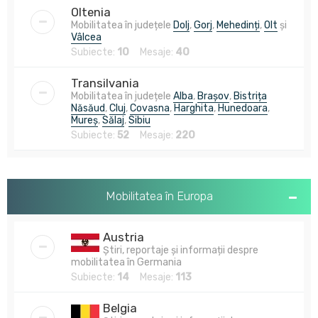
Oltenia
Mobilitatea în județele
Dolj
,
Gorj
,
Mehedinți
,
Olt
și
Vâlcea
Subiecte:
10
Mesaje:
40
Transilvania
Mobilitatea în județele
Alba
,
Brașov
,
Bistrița
Năsăud
,
Cluj
,
Covasna
,
Harghita
,
Hunedoara
,
Mureș
,
Sălaj
,
Sibiu
Subiecte:
52
Mesaje:
220
Mobilitatea în Europa
Austria
Știri, reportaje și informații despre
mobilitatea în Germania
Subiecte:
14
Mesaje:
113
Belgia