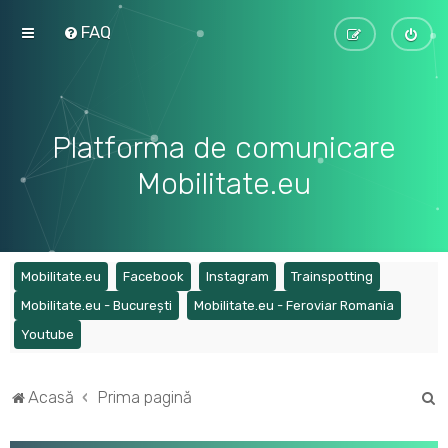
FAQ
Platforma de comunicare
Mobilitate.eu
(Opens a new tab)
(Opens a new tab)
(Opens a new tab)
(Opens a ne
Mobilitate.eu
Facebook
Instagram
Trainspotting
(Opens a new tab)
(Opens a
Mobilitate.eu - București
Mobilitate.eu - Feroviar Romania
(Opens a new tab)
Youtube
C
Acasă
Prima pagină
ă