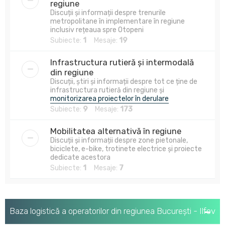
regiune
Discuții și informații despre trenurile
metropolitane în implementare în regiune
inclusiv rețeaua spre Otopeni
Subiecte:
1
Mesaje:
19
Infrastructura rutieră și intermodală
din regiune
Discuții, știri și informații despre tot ce ține de
infrastructura rutieră din regiune și
monitorizarea proiectelor în derulare
Subiecte:
9
Mesaje:
173
Mobilitatea alternativă în regiune
Discuții și informații despre zone pietonale,
biciclete, e-bike, trotinete electrice și proiecte
dedicate acestora
Subiecte:
1
Mesaje:
7
Baza logistică a operatorilor din regiunea București - Ilfov