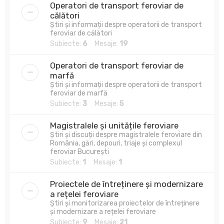
Operatori de transport feroviar de
călători
Știri și informații despre operatorii de transport
feroviar de călători
Subiecte:
6
Mesaje:
19
Operatori de transport feroviar de
marfă
Știri și informații despre operatorii de transport
feroviar de marfă
Subiecte:
3
Mesaje:
5
Magistralele și unitățile feroviare
Știri și discuții despre magistralele feroviare din
România, gări, depouri, triaje și complexul
feroviar București
Subiecte:
1
Mesaje:
1
Proiectele de întreținere și modernizare
a rețelei feroviare
Știri și monitorizarea proiectelor de întreținere
și modernizare a rețelei feroviare
Subiecte:
9
Mesaje:
21