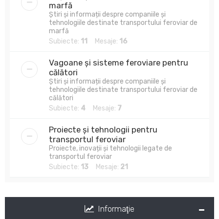
marfă
Știri și informații despre companiile și
tehnologiile destinate transportului feroviar de
marfă
Subiecte:
11
Mesaje:
16
Vagoane și sisteme feroviare pentru
călători
Știri și informații despre companiile și
tehnologiile destinate transportului feroviar de
călători
Subiecte:
4
Mesaje:
7
Proiecte și tehnologii pentru
transportul feroviar
Proiecte, inovații și tehnologii legate de
transportul feroviar
Subiecte:
13
Mesaje:
21
Informaţie