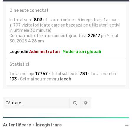
Cine este conectat
In total sunt
803
utilizatori online :: 5 înregistrați, 1 ascuns
și 797 vizitatori (date care se bazează pe utilizatorii activi
în ultimele 30 minute)
Cei mai mulţi utilizatori conectaţi au fost
27517
pe Mie Iul
30, 2025 4:26 am
Legendă:
Administratori
,
Moderatori globali
Statistici
Total mesaje
17767
• Total subiecte
781
• Total membri
193
• Cel mai nou membru
iacob
Căutare
Căutare avansată
Autentificare
•
Înregistrare