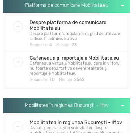
u
Platforma de comunicare Mobilitate.eu
t
a
Despre platforma de comunicare
r
Mobilitate.eu
Despre platformă, regulament, ghid de utilizare
e
si discutii administrative
Subiecte:
4
Mesaje:
23
Cafeneaua și reportajele Mobilitate.eu
Cafeneaua virtuală Mobilitate.eu care în viitorul
nu foarte depărtat va deveni realitate și
reportajele Mobilitate.eu
Subiecte:
70
Mesaje:
2562
Mobilitatea în regiunea București - Ilfov
Mobilitatea în regiunea București - Ilfov
Discuții generale, știri și dezbateri despre
mobilitatea de suprafață în regiunea București -