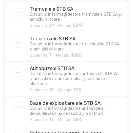
Tramvaiele STB SA
Discuții și informații despre tramvaiele STB SA și
achiziții viitoare
Subiecte:
21
Mesaje:
5347
Troleibuzele STB SA
Discuții și informații despre troleibuzele STB SA
și achiziții viitoare
Subiecte:
7
Mesaje:
1680
Autobuzele STB SA
Discuții și informații despre autobuzele STB SA
și achiziții viitoare ce includ și autobuze
electrice
Subiecte:
13
Mesaje:
725
Baze de exploatare ale STB SA
Discuții și informații despre autobazele,
depourile și uzina de reparații a STB SA
Subiecte:
17
Mesaje:
284
Rețeaua de transport din zona