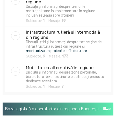
regiune
Discuții și informații despre trenurile
metropolitane în implementare în regiune
inclusiv rețeaua spre Otopeni
Subiecte:
1
Mesaje:
19
Infrastructura rutieră și intermodală
din regiune
Discuții, știri și informații despre tot ce ține de
infrastructura rutieră din regiune și
monitorizarea proiectelor în derulare
Subiecte:
9
Mesaje:
173
Mobilitatea alternativă în regiune
Discuții și informații despre zone pietonale,
biciclete, e-bike, trotinete electrice și proiecte
dedicate acestora
Subiecte:
1
Mesaje:
7
Baza logistică a operatorilor din regiunea București - Ilfov