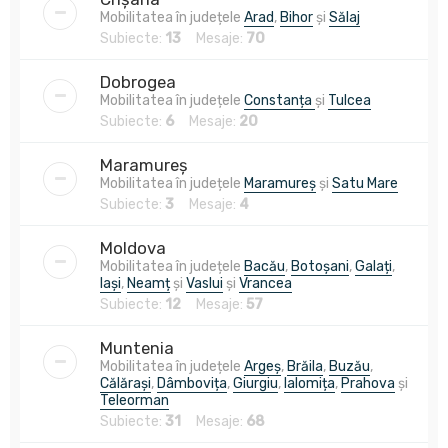
Mobilitatea în județele
Arad
,
Bihor
și
Sălaj
Subiecte:
13
Mesaje:
70
Dobrogea
Mobilitatea în județele
Constanța
și
Tulcea
Subiecte:
6
Mesaje:
20
Maramureș
Mobilitatea în județele
Maramureș
și
Satu Mare
Subiecte:
3
Mesaje:
4
Moldova
Mobilitatea în județele
Bacău
,
Botoșani
,
Galați
,
Iași
,
Neamț
și
Vaslui
și
Vrancea
Subiecte:
12
Mesaje:
57
Muntenia
Mobilitatea în județele
Argeș
,
Brăila
,
Buzău
,
Călărași
,
Dâmbovița
,
Giurgiu
,
Ialomița
,
Prahova
și
Teleorman
Subiecte:
31
Mesaje:
68