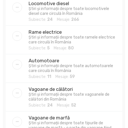
Locomotive diesel
Știri și informații despre toate locomotivele
diesel care circulă în România
Subiecte:
24
Mesaje:
266
Rame electrice
Știri și informații despre toate ramele electrice
care circulă în România
Subiecte:
5
Mesaje:
80
Automotoare
Știri și informații despre toate automotoarele
care circulă în România
Subiecte:
11
Mesaje:
59
Vagoane de călători
Știri și informații despre toate vagoanele de
călători din România
Subiecte:
24
Mesaje:
52
Vagoane de marfă
Știri și informații despre toate tipurile de
vagoane de marfă - o parte din vagoane fiind