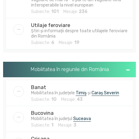
interoperabile la nivel european
Subiecte:
101
Mesaje:
236
Utilaje feroviare
Știri și informații despre toate utilajele feroviare
din România
Subiecte:
6
Mesaje:
19
Mobilitatea în regiunile din România
Banat
Mobilitatea în județele
Timiș
și
Caraș Severin
Subiecte:
10
Mesaje:
43
Bucovina
Mobilitatea în județul
Suceava
Subiecte:
1
Mesaje:
3
Crișana