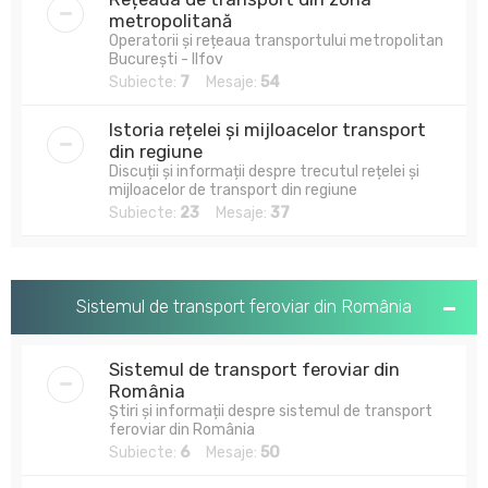
metropolitană
Operatorii și rețeaua transportului metropolitan
București - Ilfov
Subiecte:
7
Mesaje:
54
Istoria rețelei și mijloacelor transport
din regiune
Discuții și informații despre trecutul rețelei și
mijloacelor de transport din regiune
Subiecte:
23
Mesaje:
37
Sistemul de transport feroviar din România
Sistemul de transport feroviar din
România
Știri și informații despre sistemul de transport
feroviar din România
Subiecte:
6
Mesaje:
50