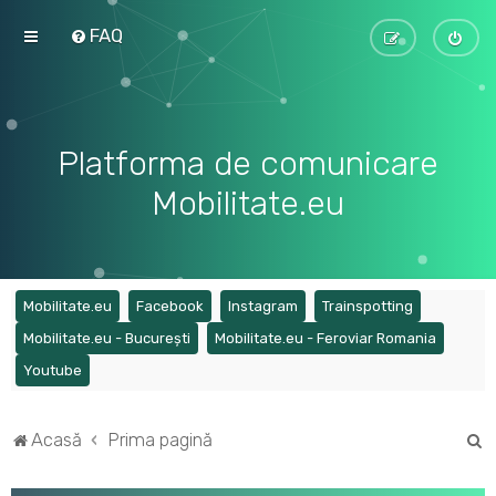
FAQ
Platforma de comunicare
Mobilitate.eu
(Opens a new tab)
(Opens a new tab)
(Opens a new tab)
(Opens a ne
Mobilitate.eu
Facebook
Instagram
Trainspotting
(Opens a new tab)
(Opens a
Mobilitate.eu - București
Mobilitate.eu - Feroviar Romania
(Opens a new tab)
Youtube
C
Acasă
Prima pagină
ă