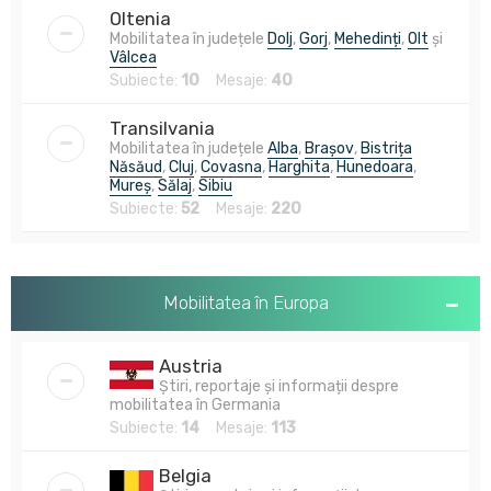
Oltenia
Mobilitatea în județele
Dolj
,
Gorj
,
Mehedinți
,
Olt
și
Vâlcea
Subiecte:
10
Mesaje:
40
Transilvania
Mobilitatea în județele
Alba
,
Brașov
,
Bistrița
Năsăud
,
Cluj
,
Covasna
,
Harghita
,
Hunedoara
,
Mureș
,
Sălaj
,
Sibiu
Subiecte:
52
Mesaje:
220
Mobilitatea în Europa
Austria
Știri, reportaje și informații despre
mobilitatea în Germania
Subiecte:
14
Mesaje:
113
Belgia