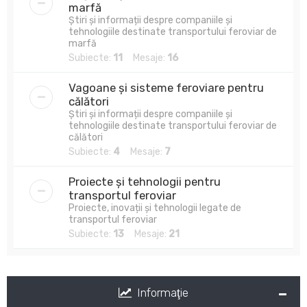
marfă
Știri și informații despre companiile și
tehnologiile destinate transportului feroviar de
marfă
Subiecte:
11
Mesaje:
16
Vagoane și sisteme feroviare pentru
călători
Știri și informații despre companiile și
tehnologiile destinate transportului feroviar de
călători
Subiecte:
4
Mesaje:
7
Proiecte și tehnologii pentru
transportul feroviar
Proiecte, inovații și tehnologii legate de
transportul feroviar
Subiecte:
13
Mesaje:
21
Informaţie