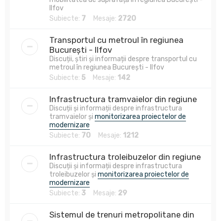
Ilfov
Subiecte:
7
Mesaje:
2720
Transportul cu metroul în regiunea
București - Ilfov
Discuții, știri și informații despre transportul cu
metroul în regiunea București - Ilfov
Subiecte:
5
Mesaje:
142
Infrastructura tramvaielor din regiune
Discuții și informații despre infrastructura
tramvaielor și
monitorizarea proiectelor de
modernizare
Subiecte:
70
Mesaje:
1212
Infrastructura troleibuzelor din regiune
Discuții și informații despre infrastructura
troleibuzelor și
monitorizarea proiectelor de
modernizare
Subiecte:
3
Mesaje:
29
Sistemul de trenuri metropolitane din