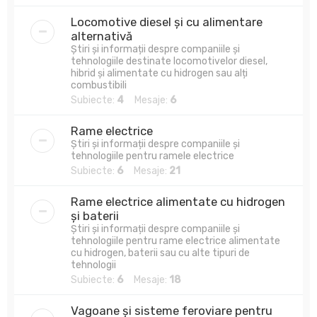
Locomotive diesel și cu alimentare
alternativă
Știri și informații despre companiile și
tehnologiile destinate locomotivelor diesel,
hibrid și alimentate cu hidrogen sau alți
combustibili
Subiecte:
4
Mesaje:
6
Rame electrice
Știri și informații despre companiile și
tehnologiile pentru ramele electrice
Subiecte:
6
Mesaje:
21
Rame electrice alimentate cu hidrogen
și baterii
Știri și informații despre companiile și
tehnologiile pentru rame electrice alimentate
cu hidrogen, baterii sau cu alte tipuri de
tehnologii
Subiecte:
6
Mesaje:
18
Vagoane și sisteme feroviare pentru