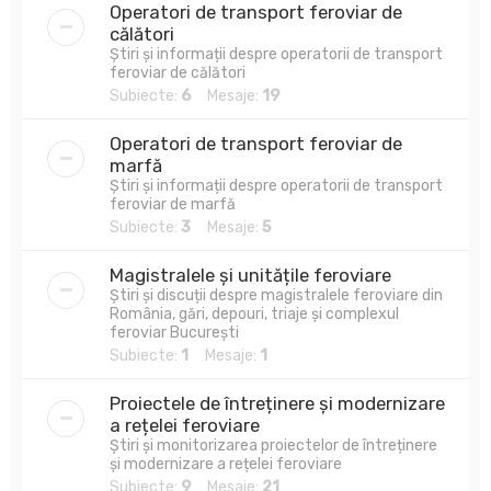
Operatori de transport feroviar de
călători
Știri și informații despre operatorii de transport
feroviar de călători
Subiecte:
6
Mesaje:
19
Operatori de transport feroviar de
marfă
Știri și informații despre operatorii de transport
feroviar de marfă
Subiecte:
3
Mesaje:
5
Magistralele și unitățile feroviare
Știri și discuții despre magistralele feroviare din
România, gări, depouri, triaje și complexul
feroviar București
Subiecte:
1
Mesaje:
1
Proiectele de întreținere și modernizare
a rețelei feroviare
Știri și monitorizarea proiectelor de întreținere
și modernizare a rețelei feroviare
Subiecte:
9
Mesaje:
21