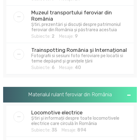
Muzeul transportului feroviar din
România
Știri, prezentări și discuții despre patrimoniul
feroviar din România și păstrarea acestuia
Subiecte:
2
Mesaje:
9
Trainspotting România și Internațional
Fotografii si sesiuni foto feroviare pe locatii si
teme depășind și granițele țării
Subiecte:
6
Mesaje:
40
Materialul rulant feroviar din România
Locomotive electrice
Știri și informații despre toate locomotivele
electrice care circulă în România
Subiecte:
35
Mesaje:
894