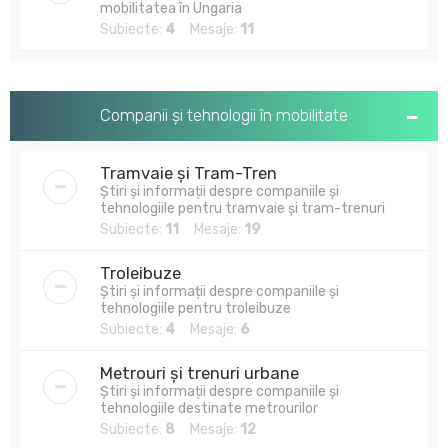
mobilitatea în Ungaria
Subiecte:
4
Mesaje:
11
Companii și tehnologii în mobilitate
Tramvaie și Tram-Tren
Știri și informații despre companiile și
tehnologiile pentru tramvaie și tram-trenuri
Subiecte:
11
Mesaje:
19
Troleibuze
Știri și informații despre companiile și
tehnologiile pentru troleibuze
Subiecte:
4
Mesaje:
6
Metrouri și trenuri urbane
Știri și informații despre companiile și
tehnologiile destinate metrourilor
Subiecte:
8
Mesaje:
12