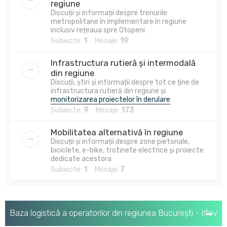
regiune
Discuții și informații despre trenurile
metropolitane în implementare în regiune
inclusiv rețeaua spre Otopeni
Subiecte:
1
Mesaje:
19
Infrastructura rutieră și intermodală
din regiune
Discuții, știri și informații despre tot ce ține de
infrastructura rutieră din regiune și
monitorizarea proiectelor în derulare
Subiecte:
9
Mesaje:
173
Mobilitatea alternativă în regiune
Discuții și informații despre zone pietonale,
biciclete, e-bike, trotinete electrice și proiecte
dedicate acestora
Subiecte:
1
Mesaje:
7
Baza logistică a operatorilor din regiunea București - Ilfov