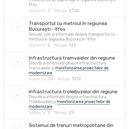
Ilfov
Subiecte:
7
Mesaje:
2720
Transportul cu metroul în regiunea
București - Ilfov
Discuții, știri și informații despre transportul cu
metroul în regiunea București - Ilfov
Subiecte:
5
Mesaje:
142
Infrastructura tramvaielor din regiune
Discuții și informații despre infrastructura
tramvaielor și
monitorizarea proiectelor de
modernizare
Subiecte:
70
Mesaje:
1212
Infrastructura troleibuzelor din regiune
Discuții și informații despre infrastructura
troleibuzelor și
monitorizarea proiectelor de
modernizare
Subiecte:
3
Mesaje:
29
Sistemul de trenuri metropolitane din