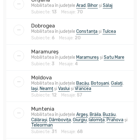
Mobilitatea în județele
Arad
,
Bihor
și
Sălaj
Subiecte:
13
Mesaje:
70
Dobrogea
Mobilitatea în județele
Constanța
și
Tulcea
Subiecte:
6
Mesaje:
20
Maramureș
Mobilitatea în județele
Maramureș
și
Satu Mare
Subiecte:
3
Mesaje:
4
Moldova
Mobilitatea în județele
Bacău
,
Botoșani
,
Galați
,
Iași
,
Neamț
și
Vaslui
și
Vrancea
Subiecte:
12
Mesaje:
57
Muntenia
Mobilitatea în județele
Argeș
,
Brăila
,
Buzău
,
Călărași
,
Dâmbovița
,
Giurgiu
,
Ialomița
,
Prahova
și
Teleorman
Subiecte:
31
Mesaje:
68