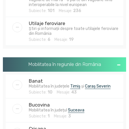
interoperabile la nivel european
Subiecte:
101
Mesaje:
236
Utilaje feroviare
Știri și informații despre toate utilajele feroviare
din România
Subiecte:
6
Mesaje:
19
Mobilitatea în regiunile din România
Banat
Mobilitatea în județele
Timiș
și
Caraș Severin
Subiecte:
10
Mesaje:
43
Bucovina
Mobilitatea în județul
Suceava
Subiecte:
1
Mesaje:
3
Crișana