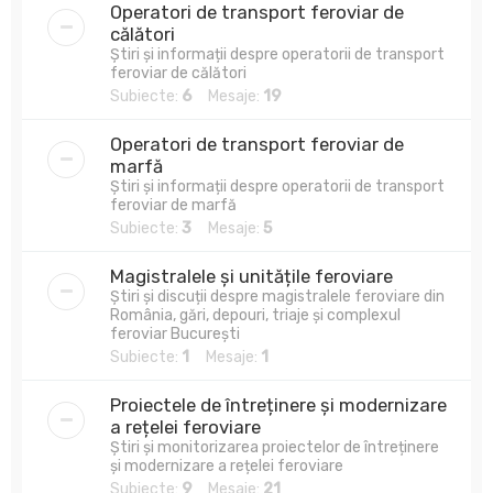
Operatori de transport feroviar de
călători
Știri și informații despre operatorii de transport
feroviar de călători
Subiecte:
6
Mesaje:
19
Operatori de transport feroviar de
marfă
Știri și informații despre operatorii de transport
feroviar de marfă
Subiecte:
3
Mesaje:
5
Magistralele și unitățile feroviare
Știri și discuții despre magistralele feroviare din
România, gări, depouri, triaje și complexul
feroviar București
Subiecte:
1
Mesaje:
1
Proiectele de întreținere și modernizare
a rețelei feroviare
Știri și monitorizarea proiectelor de întreținere
și modernizare a rețelei feroviare
Subiecte:
9
Mesaje:
21