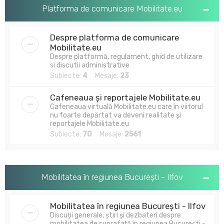
u
Platforma de comunicare Mobilitate.eu
t
a
Despre platforma de comunicare
r
Mobilitate.eu
Despre platformă, regulament, ghid de utilizare
e
si discutii administrative
Subiecte:
4
Mesaje:
23
Cafeneaua și reportajele Mobilitate.eu
Cafeneaua virtuală Mobilitate.eu care în viitorul
nu foarte depărtat va deveni realitate și
reportajele Mobilitate.eu
Subiecte:
70
Mesaje:
2561
Mobilitatea în regiunea București - Ilfov
Mobilitatea în regiunea București - Ilfov
Discuții generale, știri și dezbateri despre
mobilitatea de suprafață în regiunea București -