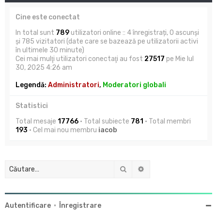
Cine este conectat
In total sunt
789
utilizatori online :: 4 înregistrați, 0 ascunși
și 785 vizitatori (date care se bazează pe utilizatorii activi
în ultimele 30 minute)
Cei mai mulţi utilizatori conectaţi au fost
27517
pe Mie Iul
30, 2025 4:26 am
Legendă:
Administratori
,
Moderatori globali
Statistici
Total mesaje
17766
• Total subiecte
781
• Total membri
193
• Cel mai nou membru
iacob
Căutare
Căutare avansată
Autentificare
•
Înregistrare