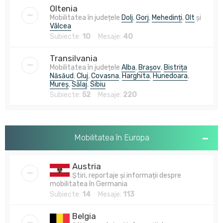
Oltenia
Mobilitatea în județele
Dolj
,
Gorj
,
Mehedinți
,
Olt
și
Vâlcea
Subiecte:
10
Mesaje:
40
Transilvania
Mobilitatea în județele
Alba
,
Brașov
,
Bistrița
Năsăud
,
Cluj
,
Covasna
,
Harghita
,
Hunedoara
,
Mureș
,
Sălaj
,
Sibiu
Subiecte:
52
Mesaje:
220
Mobilitatea în Europa
Austria
Știri, reportaje și informații despre
mobilitatea în Germania
Subiecte:
14
Mesaje:
113
Belgia