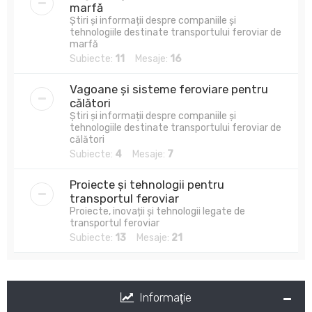
marfă
Știri și informații despre companiile și
tehnologiile destinate transportului feroviar de
marfă
Subiecte:
11
Mesaje:
16
Vagoane și sisteme feroviare pentru
călători
Știri și informații despre companiile și
tehnologiile destinate transportului feroviar de
călători
Subiecte:
4
Mesaje:
7
Proiecte și tehnologii pentru
transportul feroviar
Proiecte, inovații și tehnologii legate de
transportul feroviar
Subiecte:
13
Mesaje:
21
Informaţie