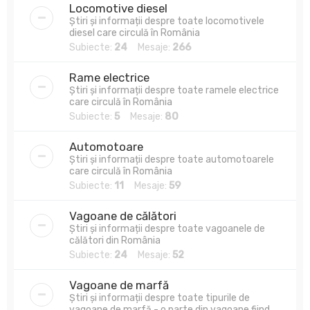
Locomotive diesel
Știri și informații despre toate locomotivele
diesel care circulă în România
Subiecte:
24
Mesaje:
266
Rame electrice
Știri și informații despre toate ramele electrice
care circulă în România
Subiecte:
5
Mesaje:
80
Automotoare
Știri și informații despre toate automotoarele
care circulă în România
Subiecte:
11
Mesaje:
59
Vagoane de călători
Știri și informații despre toate vagoanele de
călători din România
Subiecte:
24
Mesaje:
52
Vagoane de marfă
Știri și informații despre toate tipurile de
vagoane de marfă - o parte din vagoane fiind