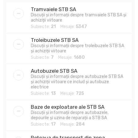
Tramvaiele STB SA
Discuții și informații despre tramvaiele STB SA și
achiziții viitoare
Subiecte:
21
Mesaje:
5347
Troleibuzele STB SA
Discuții și informații despre troleibuzele STB SA
și achiziții viitoare
Subiecte:
7
Mesaje:
1680
Autobuzele STB SA
Discuții și informații despre autobuzele STB SA
și achiziții viitoare ce includ și autobuze
electrice
Subiecte:
13
Mesaje:
725
Baze de exploatare ale STB SA
Discuții și informații despre autobazele,
depourile și uzina de reparații a STB SA
Subiecte:
17
Mesaje:
284
Rețeaua de transport din zona