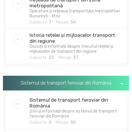
metropolitană
Operatorii și rețeaua transportului metropolitan
București - Ilfov
Subiecte:
7
Mesaje:
54
Istoria rețelei și mijloacelor transport
din regiune
Discuții și informații despre trecutul rețelei și
mijloacelor de transport din regiune
Subiecte:
23
Mesaje:
37
Sistemul de transport feroviar din România
Sistemul de transport feroviar din
România
Știri și informații despre sistemul de transport
feroviar din România
Subiecte:
6
Mesaje:
50