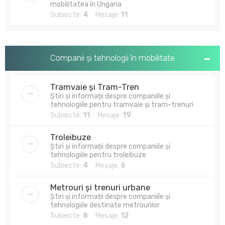
mobilitatea în Ungaria
Subiecte:
4
Mesaje:
11
Companii și tehnologii în mobilitate
Tramvaie și Tram-Tren
Știri și informații despre companiile și
tehnologiile pentru tramvaie și tram-trenuri
Subiecte:
11
Mesaje:
19
Troleibuze
Știri și informații despre companiile și
tehnologiile pentru troleibuze
Subiecte:
4
Mesaje:
6
Metrouri și trenuri urbane
Știri și informații despre companiile și
tehnologiile destinate metrourilor
Subiecte:
8
Mesaje:
12