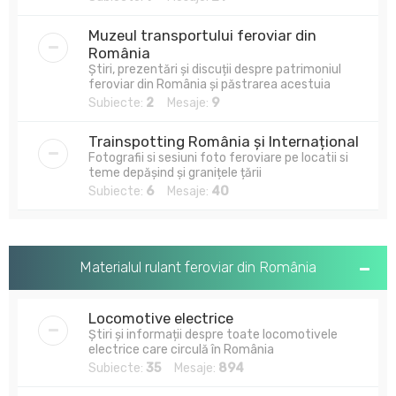
Muzeul transportului feroviar din
România
Știri, prezentări și discuții despre patrimoniul
feroviar din România și păstrarea acestuia
Subiecte:
2
Mesaje:
9
Trainspotting România și Internațional
Fotografii si sesiuni foto feroviare pe locatii si
teme depășind și granițele țării
Subiecte:
6
Mesaje:
40
Materialul rulant feroviar din România
Locomotive electrice
Știri și informații despre toate locomotivele
electrice care circulă în România
Subiecte:
35
Mesaje:
894