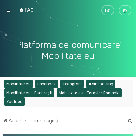
FAQ
Platforma de comunicare
Mobilitate.eu
(Opens a new tab)
(Opens a new tab)
(Opens a new tab)
(Opens a ne
Mobilitate.eu
Facebook
Instagram
Trainspotting
(Opens a new tab)
(Opens a
Mobilitate.eu - București
Mobilitate.eu - Feroviar Romania
(Opens a new tab)
Youtube
C
Acasă
Prima pagină
ă