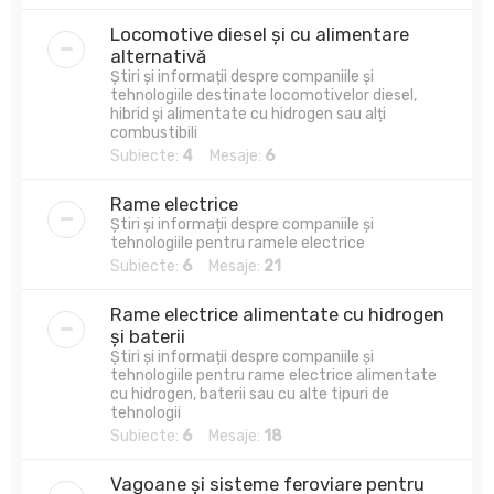
Locomotive diesel și cu alimentare
alternativă
Știri și informații despre companiile și
tehnologiile destinate locomotivelor diesel,
hibrid și alimentate cu hidrogen sau alți
combustibili
Subiecte:
4
Mesaje:
6
Rame electrice
Știri și informații despre companiile și
tehnologiile pentru ramele electrice
Subiecte:
6
Mesaje:
21
Rame electrice alimentate cu hidrogen
și baterii
Știri și informații despre companiile și
tehnologiile pentru rame electrice alimentate
cu hidrogen, baterii sau cu alte tipuri de
tehnologii
Subiecte:
6
Mesaje:
18
Vagoane și sisteme feroviare pentru