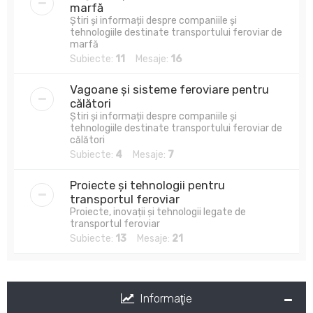
marfă
Știri și informații despre companiile și
tehnologiile destinate transportului feroviar de
marfă
Subiecte:
11
Mesaje:
16
Vagoane și sisteme feroviare pentru
călători
Știri și informații despre companiile și
tehnologiile destinate transportului feroviar de
călători
Subiecte:
4
Mesaje:
7
Proiecte și tehnologii pentru
transportul feroviar
Proiecte, inovații și tehnologii legate de
transportul feroviar
Subiecte:
13
Mesaje:
21
Informaţie