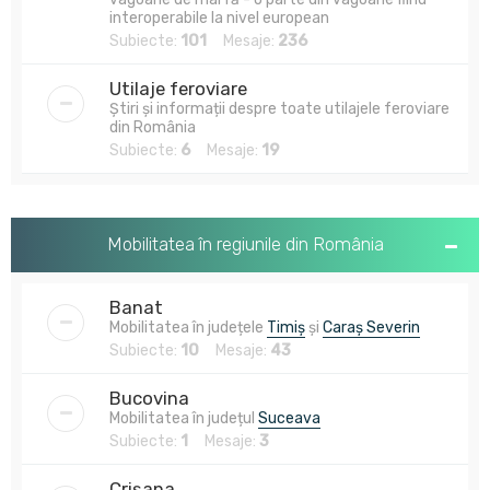
interoperabile la nivel european
Subiecte:
101
Mesaje:
236
Utilaje feroviare
Știri și informații despre toate utilajele feroviare
din România
Subiecte:
6
Mesaje:
19
Mobilitatea în regiunile din România
Banat
Mobilitatea în județele
Timiș
și
Caraș Severin
Subiecte:
10
Mesaje:
43
Bucovina
Mobilitatea în județul
Suceava
Subiecte:
1
Mesaje:
3
Crișana