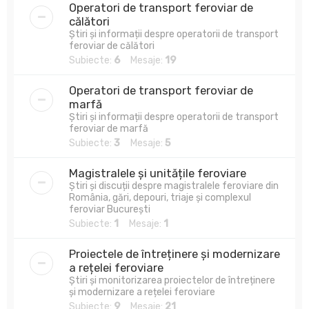
Operatori de transport feroviar de
călători
Știri și informații despre operatorii de transport
feroviar de călători
Subiecte:
6
Mesaje:
19
Operatori de transport feroviar de
marfă
Știri și informații despre operatorii de transport
feroviar de marfă
Subiecte:
3
Mesaje:
5
Magistralele și unitățile feroviare
Știri și discuții despre magistralele feroviare din
România, gări, depouri, triaje și complexul
feroviar București
Subiecte:
1
Mesaje:
1
Proiectele de întreținere și modernizare
a rețelei feroviare
Știri și monitorizarea proiectelor de întreținere
și modernizare a rețelei feroviare
Subiecte:
9
Mesaje:
21