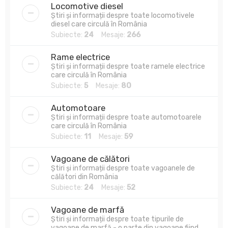
Locomotive diesel
Știri și informații despre toate locomotivele
diesel care circulă în România
Subiecte:
24
Mesaje:
266
Rame electrice
Știri și informații despre toate ramele electrice
care circulă în România
Subiecte:
5
Mesaje:
80
Automotoare
Știri și informații despre toate automotoarele
care circulă în România
Subiecte:
11
Mesaje:
59
Vagoane de călători
Știri și informații despre toate vagoanele de
călători din România
Subiecte:
24
Mesaje:
52
Vagoane de marfă
Știri și informații despre toate tipurile de
vagoane de marfă - o parte din vagoane fiind