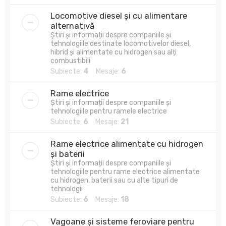
Locomotive diesel și cu alimentare
alternativă
Știri și informații despre companiile și
tehnologiile destinate locomotivelor diesel,
hibrid și alimentate cu hidrogen sau alți
combustibili
Subiecte:
4
Mesaje:
6
Rame electrice
Știri și informații despre companiile și
tehnologiile pentru ramele electrice
Subiecte:
6
Mesaje:
21
Rame electrice alimentate cu hidrogen
și baterii
Știri și informații despre companiile și
tehnologiile pentru rame electrice alimentate
cu hidrogen, baterii sau cu alte tipuri de
tehnologii
Subiecte:
6
Mesaje:
18
Vagoane și sisteme feroviare pentru