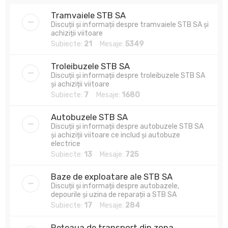
Tramvaiele STB SA
Discuții și informații despre tramvaiele STB SA și
achiziții viitoare
Subiecte:
21
Mesaje:
5349
Troleibuzele STB SA
Discuții și informații despre troleibuzele STB SA
și achiziții viitoare
Subiecte:
7
Mesaje:
1680
Autobuzele STB SA
Discuții și informații despre autobuzele STB SA
și achiziții viitoare ce includ și autobuze
electrice
Subiecte:
13
Mesaje:
725
Baze de exploatare ale STB SA
Discuții și informații despre autobazele,
depourile și uzina de reparații a STB SA
Subiecte:
17
Mesaje:
284
Rețeaua de transport din zona