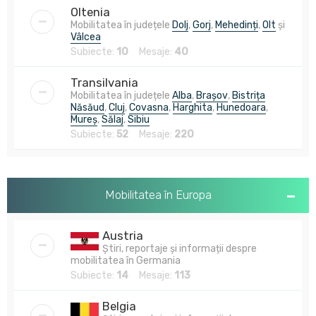
Oltenia
Mobilitatea în județele
Dolj
,
Gorj
,
Mehedinți
,
Olt
și
Vâlcea
Subiecte:
10
Mesaje:
40
Transilvania
Mobilitatea în județele
Alba
,
Brașov
,
Bistrița
Năsăud
,
Cluj
,
Covasna
,
Harghita
,
Hunedoara
,
Mureș
,
Sălaj
,
Sibiu
Subiecte:
52
Mesaje:
220
Mobilitatea în Europa
Austria
Știri, reportaje și informații despre
mobilitatea în Germania
Subiecte:
14
Mesaje:
113
Belgia