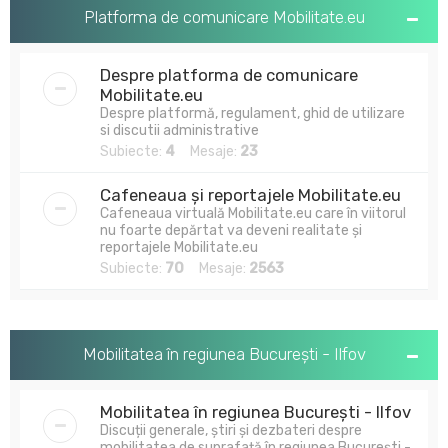
u
Platforma de comunicare Mobilitate.eu
t
a
Despre platforma de comunicare
r
Mobilitate.eu
Despre platformă, regulament, ghid de utilizare
e
si discutii administrative
Subiecte:
4
Mesaje:
23
Cafeneaua și reportajele Mobilitate.eu
Cafeneaua virtuală Mobilitate.eu care în viitorul
nu foarte depărtat va deveni realitate și
reportajele Mobilitate.eu
Subiecte:
70
Mesaje:
2563
Mobilitatea în regiunea București - Ilfov
Mobilitatea în regiunea București - Ilfov
Discuții generale, știri și dezbateri despre
mobilitatea de suprafață în regiunea București -