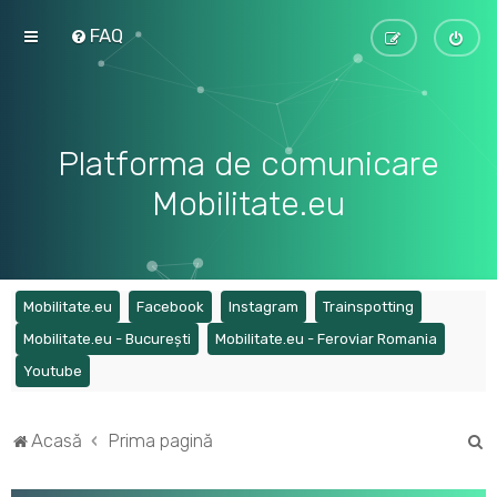
FAQ
Platforma de comunicare
Mobilitate.eu
(Opens a new tab)
(Opens a new tab)
(Opens a new tab)
(Opens a ne
Mobilitate.eu
Facebook
Instagram
Trainspotting
(Opens a new tab)
(Opens a
Mobilitate.eu - București
Mobilitate.eu - Feroviar Romania
(Opens a new tab)
Youtube
C
Acasă
Prima pagină
ă