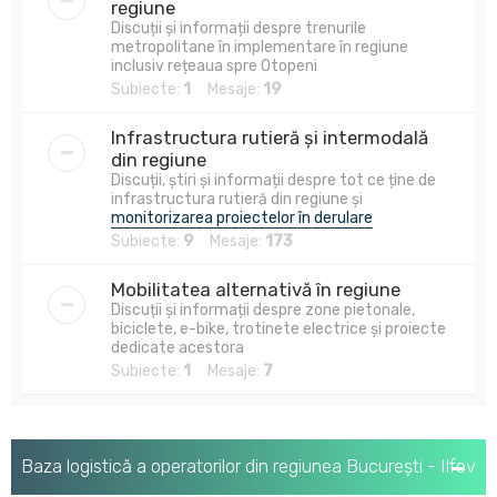
regiune
Discuții și informații despre trenurile
metropolitane în implementare în regiune
inclusiv rețeaua spre Otopeni
Subiecte:
1
Mesaje:
19
Infrastructura rutieră și intermodală
din regiune
Discuții, știri și informații despre tot ce ține de
infrastructura rutieră din regiune și
monitorizarea proiectelor în derulare
Subiecte:
9
Mesaje:
173
Mobilitatea alternativă în regiune
Discuții și informații despre zone pietonale,
biciclete, e-bike, trotinete electrice și proiecte
dedicate acestora
Subiecte:
1
Mesaje:
7
Baza logistică a operatorilor din regiunea București - Ilfov