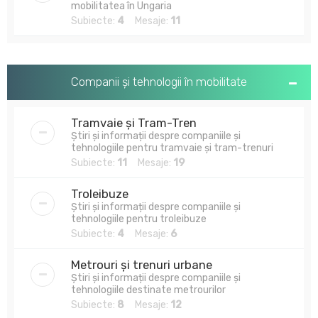
mobilitatea în Ungaria
Subiecte:
4
Mesaje:
11
Companii și tehnologii în mobilitate
Tramvaie și Tram-Tren
Știri și informații despre companiile și
tehnologiile pentru tramvaie și tram-trenuri
Subiecte:
11
Mesaje:
19
Troleibuze
Știri și informații despre companiile și
tehnologiile pentru troleibuze
Subiecte:
4
Mesaje:
6
Metrouri și trenuri urbane
Știri și informații despre companiile și
tehnologiile destinate metrourilor
Subiecte:
8
Mesaje:
12