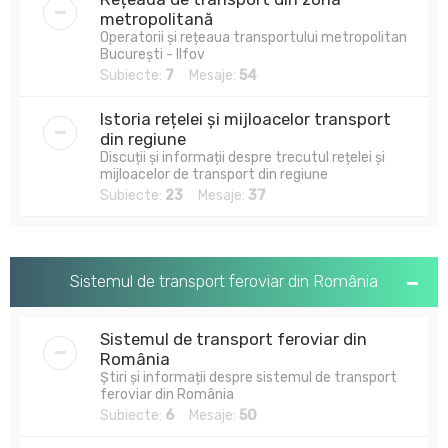
metropolitană
Operatorii și rețeaua transportului metropolitan
București - Ilfov
Subiecte:
7
Mesaje:
54
Istoria rețelei și mijloacelor transport
din regiune
Discuții și informații despre trecutul rețelei și
mijloacelor de transport din regiune
Subiecte:
23
Mesaje:
37
Sistemul de transport feroviar din România
Sistemul de transport feroviar din
România
Știri și informații despre sistemul de transport
feroviar din România
Subiecte:
6
Mesaje:
50