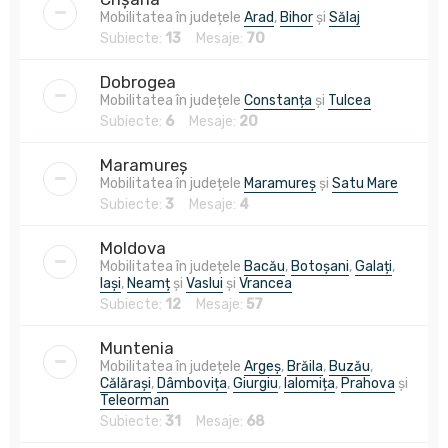
Mobilitatea în județele
Arad
,
Bihor
și
Sălaj
Subiecte:
13
Mesaje:
70
Dobrogea
Mobilitatea în județele
Constanța
și
Tulcea
Subiecte:
6
Mesaje:
20
Maramureș
Mobilitatea în județele
Maramureș
și
Satu Mare
Subiecte:
3
Mesaje:
4
Moldova
Mobilitatea în județele
Bacău
,
Botoșani
,
Galați
,
Iași
,
Neamț
și
Vaslui
și
Vrancea
Subiecte:
12
Mesaje:
57
Muntenia
Mobilitatea în județele
Argeș
,
Brăila
,
Buzău
,
Călărași
,
Dâmbovița
,
Giurgiu
,
Ialomița
,
Prahova
și
Teleorman
Subiecte:
31
Mesaje:
68