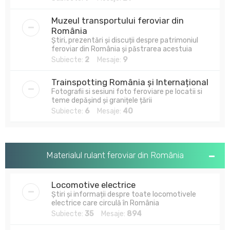
Muzeul transportului feroviar din
România
Știri, prezentări și discuții despre patrimoniul
feroviar din România și păstrarea acestuia
Subiecte:
2
Mesaje:
9
Trainspotting România și Internațional
Fotografii si sesiuni foto feroviare pe locatii si
teme depășind și granițele țării
Subiecte:
6
Mesaje:
40
Materialul rulant feroviar din România
Locomotive electrice
Știri și informații despre toate locomotivele
electrice care circulă în România
Subiecte:
35
Mesaje:
894