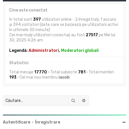
Cine este conectat
In total sunt
397
utilizatori online :: 2 înregistrați, 1 ascuns
și 394 vizitatori (date care se bazează pe utilizatorii activi
în ultimele 30 minute)
Cei mai mulţi utilizatori conectaţi au fost
27517
pe Mie Iul
30, 2025 4:26 am
Legendă:
Administratori
,
Moderatori globali
Statistici
Total mesaje
17770
• Total subiecte
781
• Total membri
193
• Cel mai nou membru
iacob
Căutare
Căutare avansată
Autentificare
•
Înregistrare