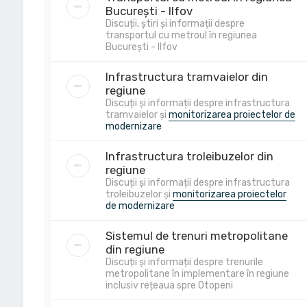
București - Ilfov
Discuții, știri și informații despre
transportul cu metroul în regiunea
București - Ilfov
Infrastructura tramvaielor din
regiune
Discuții și informații despre infrastructura
tramvaielor și
monitorizarea proiectelor de
modernizare
Infrastructura troleibuzelor din
regiune
Discuții și informații despre infrastructura
troleibuzelor și
monitorizarea proiectelor
de modernizare
Sistemul de trenuri metropolitane
din regiune
Discuții și informații despre trenurile
metropolitane în implementare în regiune
inclusiv rețeaua spre Otopeni