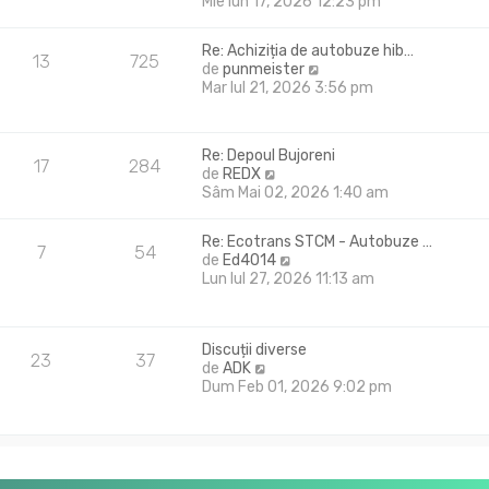
e
Mie Iun 17, 2026 12:23 pm
t
z
i
i
m
Re: Achiziția de autobuze hib…
u
13
725
u
V
de
punmeister
l
l
e
Mar Iul 21, 2026 3:56 pm
t
m
z
i
e
i
m
s
u
u
Re: Depoul Bujoreni
a
l
17
284
l
V
de
REDX
j
t
m
e
Sâm Mai 02, 2026 1:40 am
i
e
z
m
s
i
u
Re: Ecotrans STCM - Autobuze …
a
u
7
54
l
V
de
Ed4014
j
l
m
e
Lun Iul 27, 2026 11:13 am
t
e
z
i
s
i
m
a
u
u
j
Discuții diverse
l
23
37
l
V
de
ADK
t
m
e
Dum Feb 01, 2026 9:02 pm
i
e
z
m
s
i
u
a
u
l
j
l
m
t
e