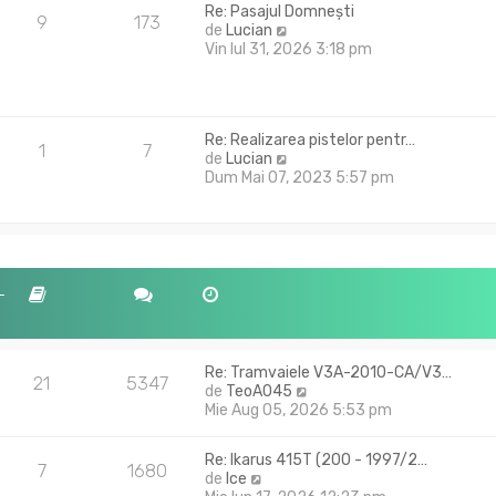
Re: Pasajul Domnești
t
s
9
173
V
de
Lucian
i
a
e
Vin Iul 31, 2026 3:18 pm
m
j
z
u
i
l
u
m
l
e
Re: Realizarea pistelor pentr…
t
s
1
7
V
de
Lucian
i
a
e
Dum Mai 07, 2023 5:57 pm
m
j
z
u
i
l
u
m
l
e
t
s
i
-
a
m
j
u
l
m
Re: Tramvaiele V3A-2010-CA/V3…
21
5347
e
V
de
TeoA045
s
e
Mie Aug 05, 2026 5:53 pm
a
z
j
i
Re: Ikarus 415T (200 - 1997/2…
u
7
1680
V
de
Ice
l