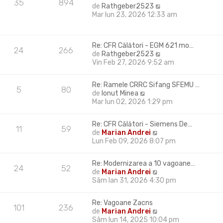
m
35
894
V
de
Rathgeber2523
e
e
Mar Iun 23, 2026 12:33 am
s
z
a
i
j
u
Re: CFR Călători - EGM 621 mo…
l
24
266
V
de
Rathgeber2523
t
e
Vin Feb 27, 2026 9:52 am
i
z
m
i
u
Re: Ramele CRRC Sifang SFEMU …
u
5
80
l
V
de
Ionut Minea
l
m
e
Mar Iun 02, 2026 1:29 pm
t
e
z
i
s
i
m
Re: CFR Călători - Siemens De…
a
u
11
59
u
V
de
Marian Andrei
j
l
l
e
Lun Feb 09, 2026 8:07 pm
t
m
z
i
e
i
m
Re: Modernizarea a 10 vagoane…
s
u
24
52
u
V
de
Marian Andrei
a
l
l
e
Sâm Ian 31, 2026 4:30 pm
j
t
m
z
i
e
i
m
Re: Vagoane Zacns
s
u
101
236
u
V
de
Marian Andrei
a
l
l
e
Sâm Iun 14, 2025 10:04 pm
j
t