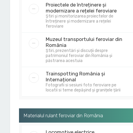
Proiectele de întreținere și
modernizare a rețelei feroviare
Știri și monitorizarea proiectelor de
întreținere și modernizare a rețelei
feroviare
Muzeul transportului feroviar din
România
Știri, prezentări și discuții despre
patrimoniul feroviar din România și
păstrarea acestuia
Trainspotting România și
Internațional
Fotografii si sesiuni foto feroviare pe
locatii si teme depășind și granițele țării
Materialul rulant feroviar din România
Locomotive electrice