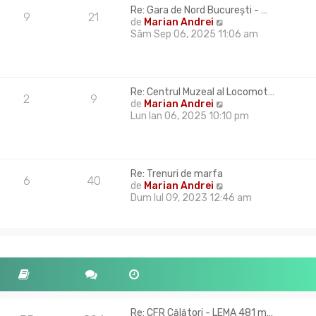
u
l
Re: Gara de Nord București - …
l
9
21
m
V
de
Marian Andrei
t
e
e
Sâm Sep 06, 2025 11:06 am
i
s
z
m
a
i
u
j
u
l
l
m
Re: Centrul Muzeal al Locomot…
t
2
9
e
V
de
Marian Andrei
i
s
e
Lun Ian 06, 2025 10:10 pm
m
a
z
u
j
i
l
u
m
l
e
Re: Trenuri de marfa
t
s
6
40
V
de
Marian Andrei
i
a
e
Dum Iul 09, 2023 12:46 am
m
j
z
u
i
l
u
m
l
e
t
s
i
a
m
j
u
l
Re: CFR Călători - LEMA 481 m…