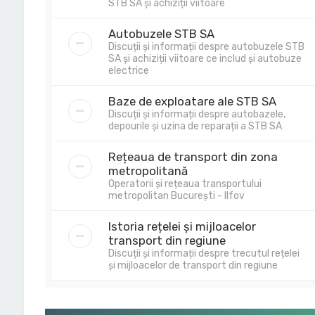
STB SA și achiziții viitoare
Autobuzele STB SA
Discuții și informații despre autobuzele STB
SA și achiziții viitoare ce includ și autobuze
electrice
Baze de exploatare ale STB SA
Discuții și informații despre autobazele,
depourile și uzina de reparații a STB SA
Rețeaua de transport din zona
metropolitană
Operatorii și rețeaua transportului
metropolitan București - Ilfov
Istoria rețelei și mijloacelor
transport din regiune
Discuții și informații despre trecutul rețelei
și mijloacelor de transport din regiune