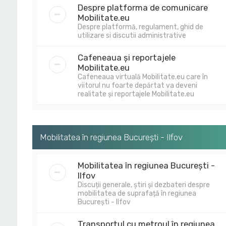
Despre platforma de comunicare
Mobilitate.eu
Despre platformă, regulament, ghid de
utilizare si discutii administrative
Cafeneaua și reportajele
Mobilitate.eu
Cafeneaua virtuală Mobilitate.eu care în
viitorul nu foarte depărtat va deveni
realitate și reportajele Mobilitate.eu
Mobilitatea în regiunea București - Ilfov
Mobilitatea în regiunea București -
Ilfov
Discuții generale, știri și dezbateri despre
mobilitatea de suprafață în regiunea
București - Ilfov
Transportul cu metroul în regiunea