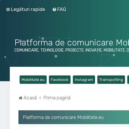
Legături rapide
FAQ
Platforma de comunicare Mob
COMUNICARE. TEHNOLOGIE. PROIECTE. INOVAȚIE. MOBILITATE. 
(Opens a new tab)
(Opens a new tab)
(Opens a new tab)
(Op
Mobilitate.eu
Facebook
Instagram
Trainspotting
Acasă
Prima pagină
Platforma de comunicare Mobilitate.eu