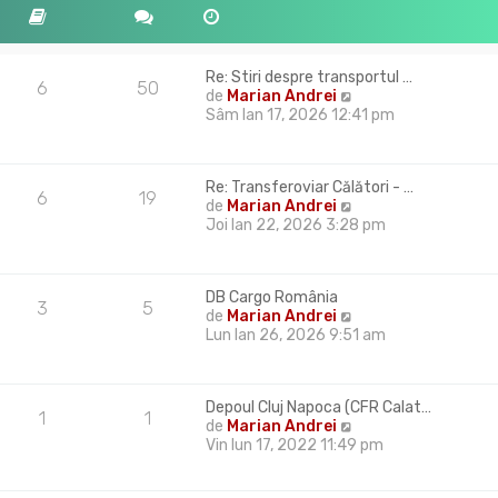
i
s
m
a
u
j
l
Re: Stiri despre transportul …
m
6
50
V
de
Marian Andrei
e
e
Sâm Ian 17, 2026 12:41 pm
s
z
a
i
j
u
Re: Transferoviar Călători - …
l
6
19
V
de
Marian Andrei
t
e
Joi Ian 22, 2026 3:28 pm
i
z
m
i
u
u
l
DB Cargo România
l
m
3
5
V
de
Marian Andrei
t
e
e
Lun Ian 26, 2026 9:51 am
i
s
z
m
a
i
u
j
u
l
Depoul Cluj Napoca (CFR Calat…
l
m
1
1
V
de
Marian Andrei
t
e
e
Vin Iun 17, 2022 11:49 pm
i
s
z
m
a
i
u
j