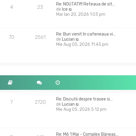
Re: NOUTATI!!! Reteaua de sit…
4
23
V
de
Ice
e
Mar Ian 20, 2026 1:03 pm
z
i
u
Re: Bun venit în cafeneaua vi…
l
70
2561
V
de
Lucian
t
e
Mie Aug 05, 2026 11:43 pm
i
z
m
i
u
u
l
l
m
t
e
i
s
m
a
u
j
l
m
Re: Discutii despre trasee si…
e
7
2720
V
de
Lucian
s
e
Mie Aug 05, 2026 5:12 pm
a
z
j
i
u
l
Re: M6 1 Mai - Complex Băneas…
t