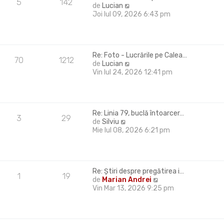
5
142
V
de
Lucian
i
e
Joi Iul 09, 2026 6:43 pm
m
z
u
i
l
u
m
l
e
Re: Foto - Lucrările pe Calea…
t
s
70
1212
V
de
Lucian
i
a
e
Vin Iul 24, 2026 12:41 pm
m
j
z
u
i
l
u
m
l
e
Re: Linia 79, buclă întoarcer…
t
s
3
29
V
de
Silviu
i
a
e
Mie Iul 08, 2026 6:21 pm
m
j
z
u
i
l
u
m
l
e
Re: Știri despre pregătirea i…
t
s
1
19
V
de
Marian Andrei
i
a
e
Vin Mar 13, 2026 9:25 pm
m
j
z
u
i
l
u
m
l
e