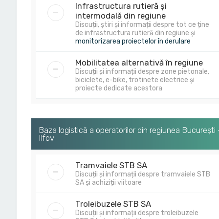
Infrastructura rutieră și
intermodală din regiune
Discuții, știri și informații despre tot ce ține
de infrastructura rutieră din regiune și
monitorizarea proiectelor în derulare
Mobilitatea alternativă în regiune
Discuții și informații despre zone pietonale,
biciclete, e-bike, trotinete electrice și
proiecte dedicate acestora
Baza logistică a operatorilor din regiunea București 
Ilfov
Tramvaiele STB SA
Discuții și informații despre tramvaiele STB
SA și achiziții viitoare
Troleibuzele STB SA
Discuții și informații despre troleibuzele