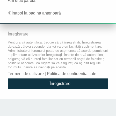
Am uitat parola
Înapoi la pagina anterioară
Înregistrare
Pentru a vă autentifica, trebuie să vă înregistraţi. Înregistrarea
durează câteva secunde, dar vă va oferi facilităţi suplimentare.
Administratorul forumului poate de asemenea să acorde permisiuni
suplimentare utilizatorilor înregistraţi. Înainte de a vă autentifica,
asiguraţi-vă că sunteţi familiarizat cu termenii noştri de folosire şi
politicile asociate. Vă rugăm să vă asiguraţi că aţi citit regulile
forumului înainte să navigaţi pe acesta.
Termeni de utilizare
|
Politica de confidenţialitate
Înregistrare