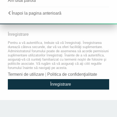
Am uitat parola
Înapoi la pagina anterioară
Înregistrare
Pentru a vă autentifica, trebuie să vă înregistraţi. Înregistrarea
durează câteva secunde, dar vă va oferi facilităţi suplimentare.
Administratorul forumului poate de asemenea să acorde permisiuni
suplimentare utilizatorilor înregistraţi. Înainte de a vă autentifica,
asiguraţi-vă că sunteţi familiarizat cu termenii noştri de folosire şi
politicile asociate. Vă rugăm să vă asiguraţi că aţi citit regulile
forumului înainte să navigaţi pe acesta.
Termeni de utilizare
|
Politica de confidenţialitate
Înregistrare