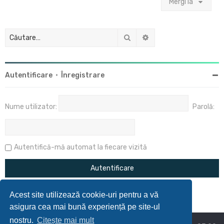
Mergi la
Căutare
Căutare avansată
Autentificare
•
Înregistrare
Nume utilizator:
Parolă:
Autentifică-mă automat la fiecare vizită
Acest site utilizează cookie-uri pentru a vă
asigura cea mai bună experiență pe site-ul
nostru.
Citește mai mult