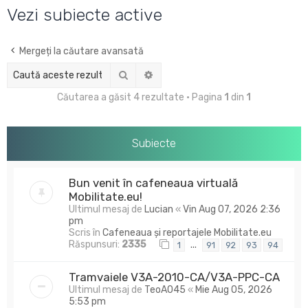
u
Vezi subiecte active
t
a
Mergeți la căutare avansată
r
Căutare
Căutare avansată
e
Căutarea a găsit 4 rezultate • Pagina
1
din
1
Subiecte
Bun venit în cafeneaua virtuală
Mobilitate.eu!
Ultimul mesaj de
Lucian
«
Vin Aug 07, 2026 2:36
pm
Scris în
Cafeneaua și reportajele Mobilitate.eu
Răspunsuri:
2335
…
1
91
92
93
94
Tramvaiele V3A-2010-CA/V3A-PPC-CA
Ultimul mesaj de
TeoA045
«
Mie Aug 05, 2026
5:53 pm