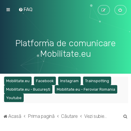
FAQ
Platforma de comunicare
Mobilitate.eu
(Opens a new tab)
(Opens a new tab)
(Opens a new tab)
(Opens a ne
Mobilitate.eu
Facebook
Instagram
Trainspotting
(Opens a new tab)
(Opens a
Mobilitate.eu - București
Mobilitate.eu - Feroviar Romania
(Opens a new tab)
Youtube
C
Acasă
Prima pagină
Căutare
Vezi subiecte active
ă