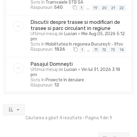
Scris în
Tramvaiele STB SA
Răspunsuri:
540
…
1
19
20
21
22
Discutii despre trasee si modificari de
trasee si parc circulant in regiune
Ultimul mesaj de
Lucian
«
Mie Aug 05, 2026 5:12
pm
Scris în
Mobilitatea în regiunea București - Ilfov
Răspunsuri:
1826
…
1
71
72
73
74
Pasajul Domnești
Ultimul mesaj de
Lucian
«
Vin Iul 31, 2026 3:18
pm
Scris în
Proiecte în derulare
Răspunsuri:
12
Căutarea a găsit 4 rezultate • Pagina
1
din
1