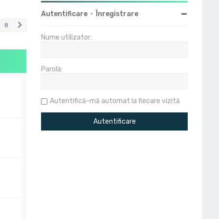
Autentificare
•
Înregistrare
8
Următorul
Nume utilizator:
Parolă:
Autentifică-mă automat la fiecare vizită