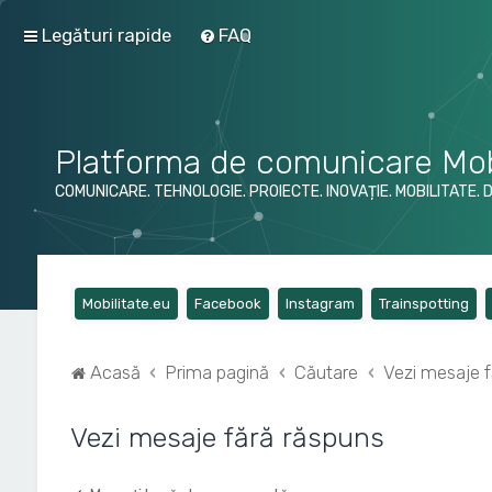
Legături rapide
FAQ
Platforma de comunicare Mob
COMUNICARE. TEHNOLOGIE. PROIECTE. INOVAȚIE. MOBILITATE. 
(Opens a new tab)
(Opens a new tab)
(Opens a new tab)
(Op
Mobilitate.eu
Facebook
Instagram
Trainspotting
Acasă
Prima pagină
Căutare
Vezi mesaje f
Vezi mesaje fără răspuns