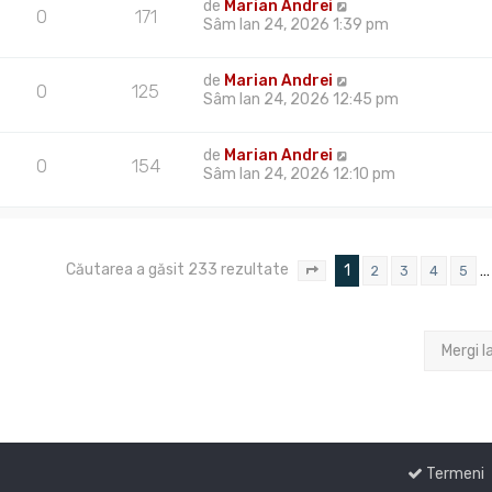
de
Marian Andrei
0
171
Sâm Ian 24, 2026 1:39 pm
de
Marian Andrei
0
125
Sâm Ian 24, 2026 12:45 pm
de
Marian Andrei
0
154
Sâm Ian 24, 2026 12:10 pm
Căutarea a găsit 233 rezultate
1
…
2
3
4
5
Pagina
1
din
8
Mergi l
Termeni