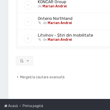
KONČAR Group
de
Marian Andrei
Onterio Northland
de
Marian Andrei
Litvínov - Știri din mobilitate
de
Marian Andrei
Mergeți la căutare avansată
Acasă
Prima pagină