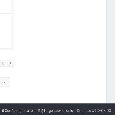
8
Următorul
a
Confidențialitate
Şterge cookie-urile
Ora este
UTC+03:00