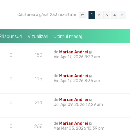
Căutarea a găsit 233 rezultate
1
…
2
3
4
5
Pagina
1
din
8
Răspunsuri
Vizualizări
Ultimul mesaj
de
Marian Andrei
0
180
Vin Apr 17, 2026 8:39 am
de
Marian Andrei
0
195
Vin Apr 17, 2026 8:35 am
de
Marian Andrei
0
214
Joi Apr 09, 2026 12:29 am
de
Marian Andrei
0
268
Mar Mar 03, 2026 10:39 pm