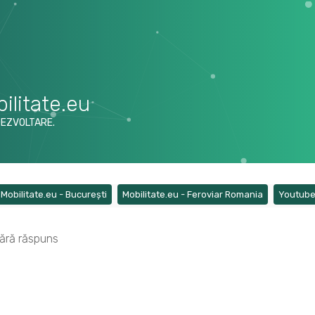
ilitate.eu
DEZVOLTARE.
ens a new tab)
(Opens a new tab)
(Opens a ne
Mobilitate.eu - București
Mobilitate.eu - Feroviar Romania
Youtub
ără răspuns