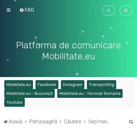
FAQ
Platforma de comunicare
Mobilitate.eu
(Opens a new tab)
(Opens a new tab)
(Opens a new tab)
(Opens a ne
Mobilitate.eu
Facebook
Instagram
Trainspotting
(Opens a new tab)
(Opens a
Mobilitate.eu - București
Mobilitate.eu - Feroviar Romania
(Opens a new tab)
Youtube
C
Acasă
Prima pagină
Căutare
Vezi mesaje fără răspuns
ă