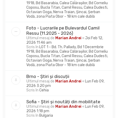
1918, Bd Basarabia, Calea Călărașilor, Bd Corneliu
Coposu, Bucla Titan, Camil Ressu, Calea Dudesti,
Octavian Goga, Nerva Traian, Șincai, Șerban
Vodă, zona Piata Obor - 18 km cale dublă
Foto - Lucrarile pe Bulevardul Camil
Ressu (11.2025 - 2026)
Ultimul mesaj de
Marian Andrei
«
Joi Feb 12,
2026 11:46 am
Scris în
LOT 1 - Bd. Th. Pallady, Bd 1 Decembrie
1918, Bd Basarabia, Calea Călărașilor, Bd Corneliu
Coposu, Bucla Titan, Camil Ressu, Calea Dudesti,
Octavian Goga, Nerva Traian, Șincai, Șerban
Vodă, zona Piata Obor - 18 km cale dublă
Brno - Știri și discuții
Ultimul mesaj de
Marian Andrei
«
Lun Feb 09,
2026 3:20 pm
Scris în
Cehia
Sofia - Știri și noutăți din mobilitate
Ultimul mesaj de
Marian Andrei
«
Lun Feb 09,
2026 1:18 pm
Scris în
Bulgaria