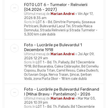
FOTO LOT 6 - Turmelor - Reînvierii
(04.2026 - 2027)
Ultimul mesaj de
Marian Andrei
«
Vin Apr 17,
2026 8:35 am
Scris în
LOT 6 - Bd. Dimitrie Pompeiu, Șoseaua
Petricani, Bulevardul Lacul Tei, Strada Maica
Domnului, Strada Reînvierii și Strada Turmelor -
5,300 km cale dublă
Foto - Lucrările pe Bulevardul 1
Decembrie 1918
Ultimul mesaj de
Marian Andrei
«
Joi Apr 09,
2026 12:29 am
Scris în
LOT 1 - Bd. Th. Pallady, Bd 1 Decembrie
1918, Bd Basarabia, Calea Călărașilor, Bd Corneliu
Coposu, Bucla Titan, Camil Ressu, Calea Dudesti,
Octavian Goga, Nerva Traian, Șincai, Șerban
Vodă, zona Piata Obor - 18 km cale dublă
Foto - Lucrările pe Bulevardul Ferdinand
I (Mihai Bravu - Pantelimon) - 2026
Ultimul mesaj de
Marian Andrei
«
Mar Mar 03,
2026 10:39 pm
Scris în
LOT 1 - Bd. Th. Pallady, Bd 1 Decembrie