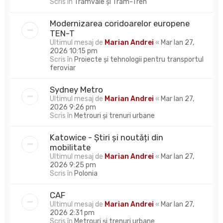
Scris în
Tramvaie și Tram-Tren
Modernizarea coridoarelor europene
TEN-T
Ultimul mesaj de
Marian Andrei
«
Mar Ian 27,
2026 10:15 pm
Scris în
Proiecte și tehnologii pentru transportul
feroviar
Sydney Metro
Ultimul mesaj de
Marian Andrei
«
Mar Ian 27,
2026 9:26 pm
Scris în
Metrouri și trenuri urbane
Katowice - Știri și noutăți din
mobilitate
Ultimul mesaj de
Marian Andrei
«
Mar Ian 27,
2026 9:25 pm
Scris în
Polonia
CAF
Ultimul mesaj de
Marian Andrei
«
Mar Ian 27,
2026 2:31 pm
Scris în
Metrouri și trenuri urbane