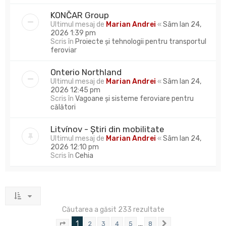
KONČAR Group
Ultimul mesaj de
Marian Andrei
«
Sâm Ian 24,
2026 1:39 pm
Scris în
Proiecte și tehnologii pentru transportul
feroviar
Onterio Northland
Ultimul mesaj de
Marian Andrei
«
Sâm Ian 24,
2026 12:45 pm
Scris în
Vagoane și sisteme feroviare pentru
călători
Litvínov - Știri din mobilitate
Ultimul mesaj de
Marian Andrei
«
Sâm Ian 24,
2026 12:10 pm
Scris în
Cehia
Căutarea a găsit 233 rezultate
1
…
2
3
4
5
8
Pagina
1
din
8
Următorul