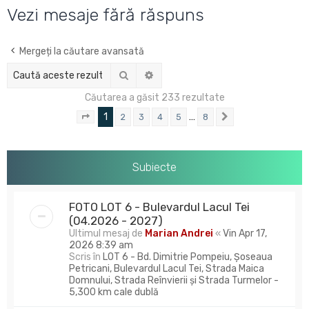
u
Vezi mesaje fără răspuns
t
a
Mergeți la căutare avansată
r
Căutare
Căutare avansată
e
Căutarea a găsit 233 rezultate
1
…
2
3
4
5
8
Pagina
1
din
8
Următorul
Subiecte
FOTO LOT 6 - Bulevardul Lacul Tei
(04.2026 - 2027)
Ultimul mesaj de
Marian Andrei
«
Vin Apr 17,
2026 8:39 am
Scris în
LOT 6 - Bd. Dimitrie Pompeiu, Șoseaua
Petricani, Bulevardul Lacul Tei, Strada Maica
Domnului, Strada Reînvierii și Strada Turmelor -
5,300 km cale dublă