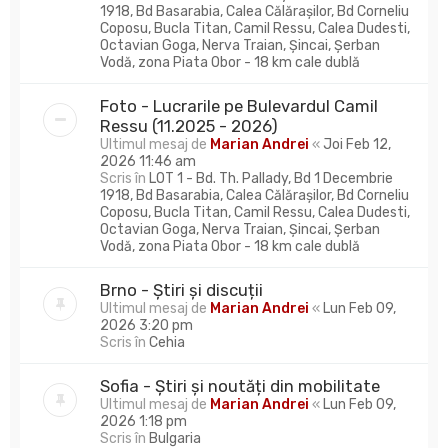
1918, Bd Basarabia, Calea Călărașilor, Bd Corneliu
Coposu, Bucla Titan, Camil Ressu, Calea Dudesti,
Octavian Goga, Nerva Traian, Șincai, Șerban
Vodă, zona Piata Obor - 18 km cale dublă
Foto - Lucrarile pe Bulevardul Camil
Ressu (11.2025 - 2026)
Ultimul mesaj de
Marian Andrei
«
Joi Feb 12,
2026 11:46 am
Scris în
LOT 1 - Bd. Th. Pallady, Bd 1 Decembrie
1918, Bd Basarabia, Calea Călărașilor, Bd Corneliu
Coposu, Bucla Titan, Camil Ressu, Calea Dudesti,
Octavian Goga, Nerva Traian, Șincai, Șerban
Vodă, zona Piata Obor - 18 km cale dublă
Brno - Știri și discuții
Ultimul mesaj de
Marian Andrei
«
Lun Feb 09,
2026 3:20 pm
Scris în
Cehia
Sofia - Știri și noutăți din mobilitate
Ultimul mesaj de
Marian Andrei
«
Lun Feb 09,
2026 1:18 pm
Scris în
Bulgaria