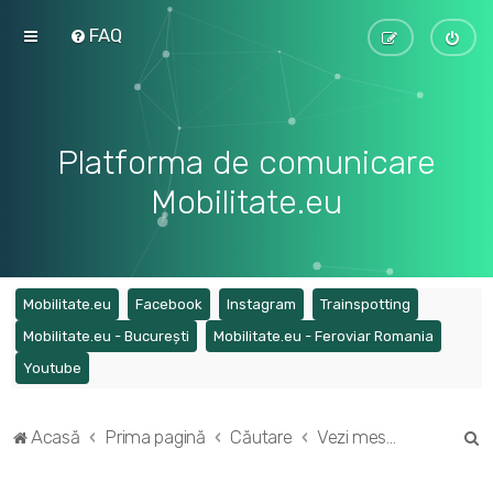
FAQ
Platforma de comunicare
Mobilitate.eu
(Opens a new tab)
(Opens a new tab)
(Opens a new tab)
(Opens a ne
Mobilitate.eu
Facebook
Instagram
Trainspotting
(Opens a new tab)
(Opens a
Mobilitate.eu - București
Mobilitate.eu - Feroviar Romania
(Opens a new tab)
Youtube
C
Acasă
Prima pagină
Căutare
Vezi mesaje fără răspuns
ă