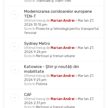
Scris în
Tramvaie și Tram-Tren
Modernizarea coridoarelor europene
TEN-T
Ultimul mesaj de
Marian Andrei
«
Mar Ian 27,
2026 10:15 pm
Scris în
Proiecte și tehnologii pentru transportul
feroviar
Sydney Metro
Ultimul mesaj de
Marian Andrei
«
Mar Ian 27,
2026 9:26 pm
Scris în
Metrouri și trenuri urbane
Katowice - Știri și noutăți din
mobilitate
Ultimul mesaj de
Marian Andrei
«
Mar Ian 27,
2026 9:25 pm
Scris în
Polonia
CAF
Ultimul mesaj de
Marian Andrei
«
Mar Ian 27,
2026 2:31 pm
Scris în
Metrouri și trenuri urbane