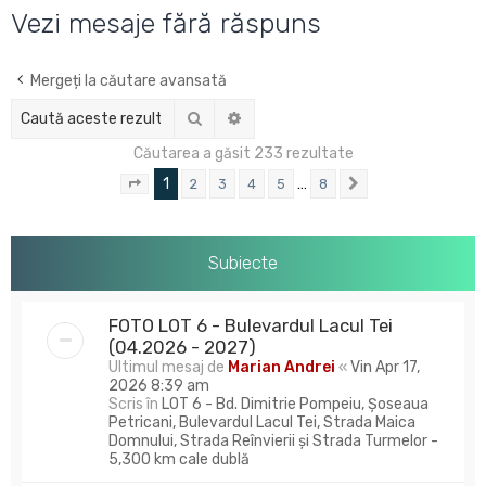
u
Vezi mesaje fără răspuns
t
a
Mergeți la căutare avansată
r
Căutare
Căutare avansată
e
Căutarea a găsit 233 rezultate
1
…
2
3
4
5
8
Pagina
1
din
8
Următorul
Subiecte
FOTO LOT 6 - Bulevardul Lacul Tei
(04.2026 - 2027)
Ultimul mesaj de
Marian Andrei
«
Vin Apr 17,
2026 8:39 am
Scris în
LOT 6 - Bd. Dimitrie Pompeiu, Șoseaua
Petricani, Bulevardul Lacul Tei, Strada Maica
Domnului, Strada Reînvierii și Strada Turmelor -
5,300 km cale dublă