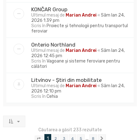
KONČAR Group
Ultimul mesaj de
Marian Andrei
«
Sâm Ian 24,
2026 1:39 pm
Scris în
Proiecte și tehnologii pentru transportul
feroviar
Onterio Northland
Ultimul mesaj de
Marian Andrei
«
Sâm Ian 24,
2026 12:45 pm
Scris în
Vagoane și sisteme feroviare pentru
călători
Litvínov - Știri din mobilitate
Ultimul mesaj de
Marian Andrei
«
Sâm Ian 24,
2026 12:10 pm
Scris în
Cehia
Căutarea a găsit 233 rezultate
1
…
2
3
4
5
8
Pagina
1
din
8
Următorul