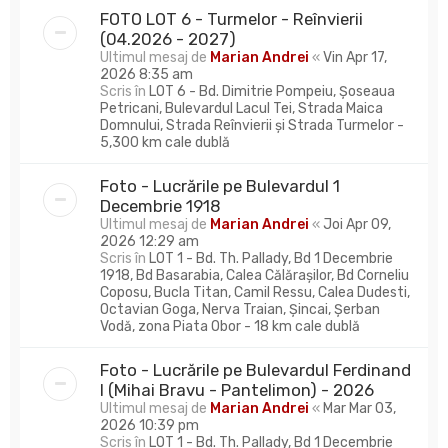
FOTO LOT 6 - Turmelor - Reînvierii
(04.2026 - 2027)
Ultimul mesaj de
Marian Andrei
«
Vin Apr 17,
2026 8:35 am
Scris în
LOT 6 - Bd. Dimitrie Pompeiu, Șoseaua
Petricani, Bulevardul Lacul Tei, Strada Maica
Domnului, Strada Reînvierii și Strada Turmelor -
5,300 km cale dublă
Foto - Lucrările pe Bulevardul 1
Decembrie 1918
Ultimul mesaj de
Marian Andrei
«
Joi Apr 09,
2026 12:29 am
Scris în
LOT 1 - Bd. Th. Pallady, Bd 1 Decembrie
1918, Bd Basarabia, Calea Călărașilor, Bd Corneliu
Coposu, Bucla Titan, Camil Ressu, Calea Dudesti,
Octavian Goga, Nerva Traian, Șincai, Șerban
Vodă, zona Piata Obor - 18 km cale dublă
Foto - Lucrările pe Bulevardul Ferdinand
I (Mihai Bravu - Pantelimon) - 2026
Ultimul mesaj de
Marian Andrei
«
Mar Mar 03,
2026 10:39 pm
Scris în
LOT 1 - Bd. Th. Pallady, Bd 1 Decembrie