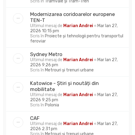
Scris în
Tramvaie și Tram-Tren
Modernizarea coridoarelor europene
TEN-T
Ultimul mesaj de
Marian Andrei
«
Mar Ian 27,
2026 10:15 pm
Scris în
Proiecte și tehnologii pentru transportul
feroviar
Sydney Metro
Ultimul mesaj de
Marian Andrei
«
Mar Ian 27,
2026 9:26 pm
Scris în
Metrouri și trenuri urbane
Katowice - Știri și noutăți din
mobilitate
Ultimul mesaj de
Marian Andrei
«
Mar Ian 27,
2026 9:25 pm
Scris în
Polonia
CAF
Ultimul mesaj de
Marian Andrei
«
Mar Ian 27,
2026 2:31 pm
Scris în
Metrouri și trenuri urbane