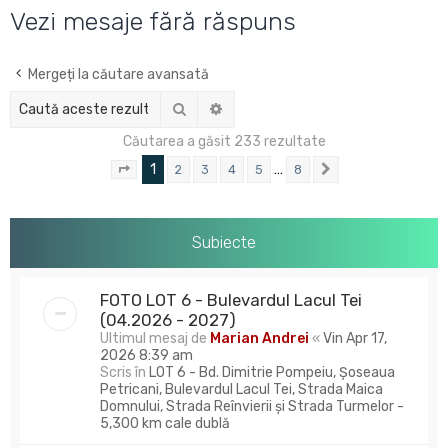
u
Vezi mesaje fără răspuns
t
a
Mergeți la căutare avansată
r
Căutare
Căutare avansată
e
Căutarea a găsit 233 rezultate
1
…
2
3
4
5
8
Pagina
1
din
8
Următorul
Subiecte
FOTO LOT 6 - Bulevardul Lacul Tei
(04.2026 - 2027)
Ultimul mesaj de
Marian Andrei
«
Vin Apr 17,
2026 8:39 am
Scris în
LOT 6 - Bd. Dimitrie Pompeiu, Șoseaua
Petricani, Bulevardul Lacul Tei, Strada Maica
Domnului, Strada Reînvierii și Strada Turmelor -
5,300 km cale dublă