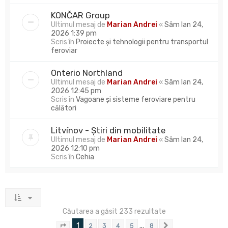
KONČAR Group
Ultimul mesaj de
Marian Andrei
«
Sâm Ian 24,
2026 1:39 pm
Scris în
Proiecte și tehnologii pentru transportul
feroviar
Onterio Northland
Ultimul mesaj de
Marian Andrei
«
Sâm Ian 24,
2026 12:45 pm
Scris în
Vagoane și sisteme feroviare pentru
călători
Litvínov - Știri din mobilitate
Ultimul mesaj de
Marian Andrei
«
Sâm Ian 24,
2026 12:10 pm
Scris în
Cehia
Căutarea a găsit 233 rezultate
1
…
2
3
4
5
8
Pagina
1
din
8
Următorul