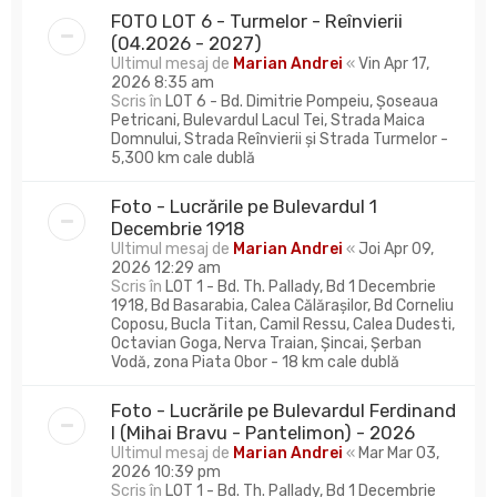
FOTO LOT 6 - Turmelor - Reînvierii
(04.2026 - 2027)
Ultimul mesaj de
Marian Andrei
«
Vin Apr 17,
2026 8:35 am
Scris în
LOT 6 - Bd. Dimitrie Pompeiu, Șoseaua
Petricani, Bulevardul Lacul Tei, Strada Maica
Domnului, Strada Reînvierii și Strada Turmelor -
5,300 km cale dublă
Foto - Lucrările pe Bulevardul 1
Decembrie 1918
Ultimul mesaj de
Marian Andrei
«
Joi Apr 09,
2026 12:29 am
Scris în
LOT 1 - Bd. Th. Pallady, Bd 1 Decembrie
1918, Bd Basarabia, Calea Călărașilor, Bd Corneliu
Coposu, Bucla Titan, Camil Ressu, Calea Dudesti,
Octavian Goga, Nerva Traian, Șincai, Șerban
Vodă, zona Piata Obor - 18 km cale dublă
Foto - Lucrările pe Bulevardul Ferdinand
I (Mihai Bravu - Pantelimon) - 2026
Ultimul mesaj de
Marian Andrei
«
Mar Mar 03,
2026 10:39 pm
Scris în
LOT 1 - Bd. Th. Pallady, Bd 1 Decembrie