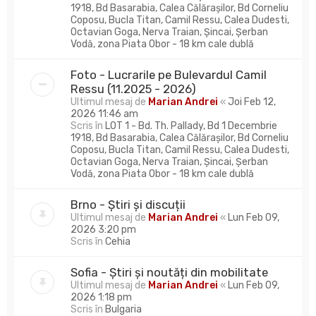
1918, Bd Basarabia, Calea Călărașilor, Bd Corneliu
Coposu, Bucla Titan, Camil Ressu, Calea Dudesti,
Octavian Goga, Nerva Traian, Șincai, Șerban
Vodă, zona Piata Obor - 18 km cale dublă
Foto - Lucrarile pe Bulevardul Camil
Ressu (11.2025 - 2026)
Ultimul mesaj de
Marian Andrei
«
Joi Feb 12,
2026 11:46 am
Scris în
LOT 1 - Bd. Th. Pallady, Bd 1 Decembrie
1918, Bd Basarabia, Calea Călărașilor, Bd Corneliu
Coposu, Bucla Titan, Camil Ressu, Calea Dudesti,
Octavian Goga, Nerva Traian, Șincai, Șerban
Vodă, zona Piata Obor - 18 km cale dublă
Brno - Știri și discuții
Ultimul mesaj de
Marian Andrei
«
Lun Feb 09,
2026 3:20 pm
Scris în
Cehia
Sofia - Știri și noutăți din mobilitate
Ultimul mesaj de
Marian Andrei
«
Lun Feb 09,
2026 1:18 pm
Scris în
Bulgaria