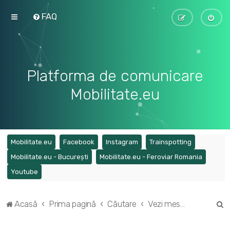
FAQ
Platforma de comunicare
Mobilitate.eu
(Opens a new tab)
(Opens a new tab)
(Opens a new tab)
(Opens a ne
Mobilitate.eu
Facebook
Instagram
Trainspotting
(Opens a new tab)
(Opens a
Mobilitate.eu - București
Mobilitate.eu - Feroviar Romania
(Opens a new tab)
Youtube
C
Acasă
Prima pagină
Căutare
Vezi mesaje fără răspuns
ă