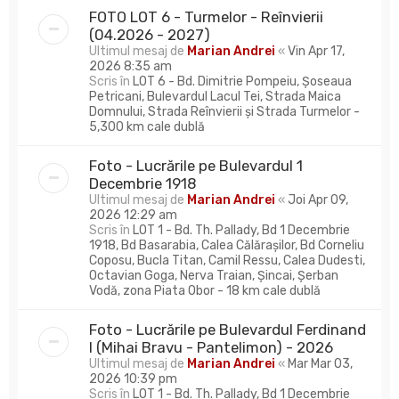
FOTO LOT 6 - Turmelor - Reînvierii
(04.2026 - 2027)
Ultimul mesaj de
Marian Andrei
«
Vin Apr 17,
2026 8:35 am
Scris în
LOT 6 - Bd. Dimitrie Pompeiu, Șoseaua
Petricani, Bulevardul Lacul Tei, Strada Maica
Domnului, Strada Reînvierii și Strada Turmelor -
5,300 km cale dublă
Foto - Lucrările pe Bulevardul 1
Decembrie 1918
Ultimul mesaj de
Marian Andrei
«
Joi Apr 09,
2026 12:29 am
Scris în
LOT 1 - Bd. Th. Pallady, Bd 1 Decembrie
1918, Bd Basarabia, Calea Călărașilor, Bd Corneliu
Coposu, Bucla Titan, Camil Ressu, Calea Dudesti,
Octavian Goga, Nerva Traian, Șincai, Șerban
Vodă, zona Piata Obor - 18 km cale dublă
Foto - Lucrările pe Bulevardul Ferdinand
I (Mihai Bravu - Pantelimon) - 2026
Ultimul mesaj de
Marian Andrei
«
Mar Mar 03,
2026 10:39 pm
Scris în
LOT 1 - Bd. Th. Pallady, Bd 1 Decembrie