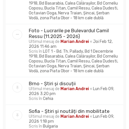
1918, Bd Basarabia, Calea Călărașilor, Bd Corneliu
Coposu, Bucla Titan, Camil Ressu, Calea Dudesti,
Octavian Goga, Nerva Traian, Șincai, Șerban
Vodă, zona Piata Obor - 18 km cale dublă
Foto - Lucrarile pe Bulevardul Camil
Ressu (11.2025 - 2026)
Ultimul mesaj de
Marian Andrei
«
Joi Feb 12,
2026 11:46 am
Scris în
LOT 1 - Bd. Th. Pallady, Bd 1 Decembrie
1918, Bd Basarabia, Calea Călărașilor, Bd Corneliu
Coposu, Bucla Titan, Camil Ressu, Calea Dudesti,
Octavian Goga, Nerva Traian, Șincai, Șerban
Vodă, zona Piata Obor - 18 km cale dublă
Brno - Știri și discuții
Ultimul mesaj de
Marian Andrei
«
Lun Feb 09,
2026 3:20 pm
Scris în
Cehia
Sofia - Știri și noutăți din mobilitate
Ultimul mesaj de
Marian Andrei
«
Lun Feb 09,
2026 1:18 pm
Scris în
Bulgaria