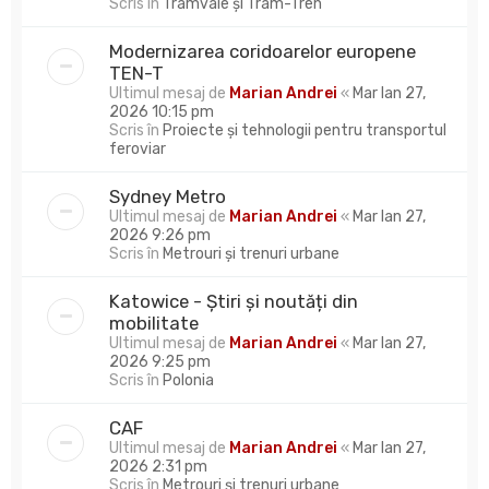
Scris în
Tramvaie și Tram-Tren
Modernizarea coridoarelor europene
TEN-T
Ultimul mesaj de
Marian Andrei
«
Mar Ian 27,
2026 10:15 pm
Scris în
Proiecte și tehnologii pentru transportul
feroviar
Sydney Metro
Ultimul mesaj de
Marian Andrei
«
Mar Ian 27,
2026 9:26 pm
Scris în
Metrouri și trenuri urbane
Katowice - Știri și noutăți din
mobilitate
Ultimul mesaj de
Marian Andrei
«
Mar Ian 27,
2026 9:25 pm
Scris în
Polonia
CAF
Ultimul mesaj de
Marian Andrei
«
Mar Ian 27,
2026 2:31 pm
Scris în
Metrouri și trenuri urbane