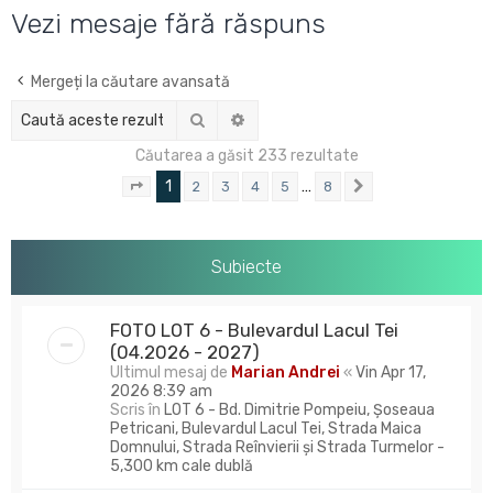
u
Vezi mesaje fără răspuns
t
a
Mergeți la căutare avansată
r
Căutare
Căutare avansată
e
Căutarea a găsit 233 rezultate
1
…
2
3
4
5
8
Pagina
1
din
8
Următorul
Subiecte
FOTO LOT 6 - Bulevardul Lacul Tei
(04.2026 - 2027)
Ultimul mesaj de
Marian Andrei
«
Vin Apr 17,
2026 8:39 am
Scris în
LOT 6 - Bd. Dimitrie Pompeiu, Șoseaua
Petricani, Bulevardul Lacul Tei, Strada Maica
Domnului, Strada Reînvierii și Strada Turmelor -
5,300 km cale dublă