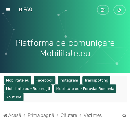
FAQ
Platforma de comunicare
Mobilitate.eu
(Opens a new tab)
(Opens a new tab)
(Opens a new tab)
(Opens a ne
Mobilitate.eu
Facebook
Instagram
Trainspotting
(Opens a new tab)
(Opens a
Mobilitate.eu - București
Mobilitate.eu - Feroviar Romania
(Opens a new tab)
Youtube
C
Acasă
Prima pagină
Căutare
Vezi mesaje fără răspuns
ă