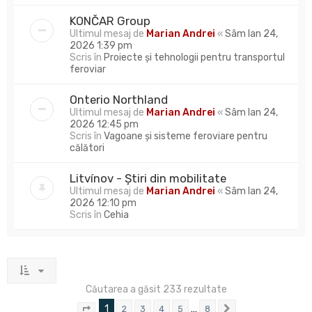
KONČAR Group
Ultimul mesaj de
Marian Andrei
«
Sâm Ian 24,
2026 1:39 pm
Scris în
Proiecte și tehnologii pentru transportul
feroviar
Onterio Northland
Ultimul mesaj de
Marian Andrei
«
Sâm Ian 24,
2026 12:45 pm
Scris în
Vagoane și sisteme feroviare pentru
călători
Litvínov - Știri din mobilitate
Ultimul mesaj de
Marian Andrei
«
Sâm Ian 24,
2026 12:10 pm
Scris în
Cehia
Căutarea a găsit 233 rezultate
1
…
2
3
4
5
8
Pagina
1
din
8
Următorul