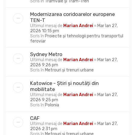
Scris în
Tramvaie și Tram-Tren
Modernizarea coridoarelor europene
TEN-T
Ultimul mesaj de
Marian Andrei
«
Mar Ian 27,
2026 10:15 pm
Scris în
Proiecte și tehnologii pentru transportul
feroviar
Sydney Metro
Ultimul mesaj de
Marian Andrei
«
Mar Ian 27,
2026 9:26 pm
Scris în
Metrouri și trenuri urbane
Katowice - Știri și noutăți din
mobilitate
Ultimul mesaj de
Marian Andrei
«
Mar Ian 27,
2026 9:25 pm
Scris în
Polonia
CAF
Ultimul mesaj de
Marian Andrei
«
Mar Ian 27,
2026 2:31 pm
Scris în
Metrouri și trenuri urbane