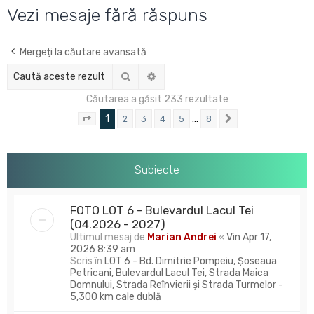
u
Vezi mesaje fără răspuns
t
a
Mergeți la căutare avansată
r
Căutare
Căutare avansată
e
Căutarea a găsit 233 rezultate
1
…
2
3
4
5
8
Pagina
1
din
8
Următorul
Subiecte
FOTO LOT 6 - Bulevardul Lacul Tei
(04.2026 - 2027)
Ultimul mesaj de
Marian Andrei
«
Vin Apr 17,
2026 8:39 am
Scris în
LOT 6 - Bd. Dimitrie Pompeiu, Șoseaua
Petricani, Bulevardul Lacul Tei, Strada Maica
Domnului, Strada Reînvierii și Strada Turmelor -
5,300 km cale dublă