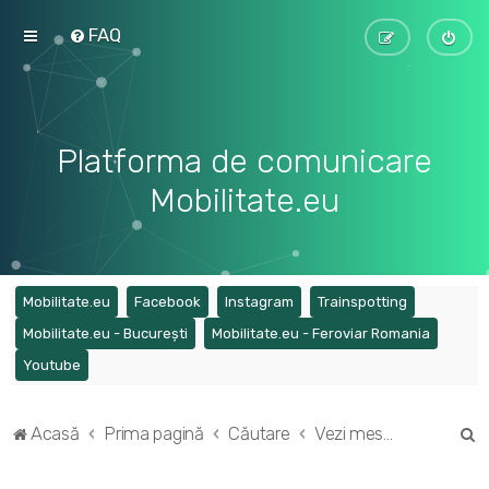
FAQ
Platforma de comunicare
Mobilitate.eu
(Opens a new tab)
(Opens a new tab)
(Opens a new tab)
(Opens a ne
Mobilitate.eu
Facebook
Instagram
Trainspotting
(Opens a new tab)
(Opens a
Mobilitate.eu - București
Mobilitate.eu - Feroviar Romania
(Opens a new tab)
Youtube
C
Acasă
Prima pagină
Căutare
Vezi mesaje fără răspuns
ă