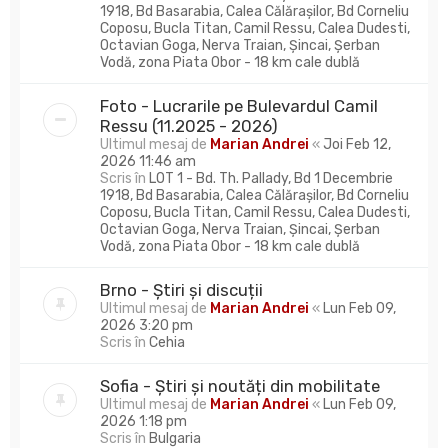
1918, Bd Basarabia, Calea Călărașilor, Bd Corneliu
Coposu, Bucla Titan, Camil Ressu, Calea Dudesti,
Octavian Goga, Nerva Traian, Șincai, Șerban
Vodă, zona Piata Obor - 18 km cale dublă
Foto - Lucrarile pe Bulevardul Camil
Ressu (11.2025 - 2026)
Ultimul mesaj de
Marian Andrei
«
Joi Feb 12,
2026 11:46 am
Scris în
LOT 1 - Bd. Th. Pallady, Bd 1 Decembrie
1918, Bd Basarabia, Calea Călărașilor, Bd Corneliu
Coposu, Bucla Titan, Camil Ressu, Calea Dudesti,
Octavian Goga, Nerva Traian, Șincai, Șerban
Vodă, zona Piata Obor - 18 km cale dublă
Brno - Știri și discuții
Ultimul mesaj de
Marian Andrei
«
Lun Feb 09,
2026 3:20 pm
Scris în
Cehia
Sofia - Știri și noutăți din mobilitate
Ultimul mesaj de
Marian Andrei
«
Lun Feb 09,
2026 1:18 pm
Scris în
Bulgaria