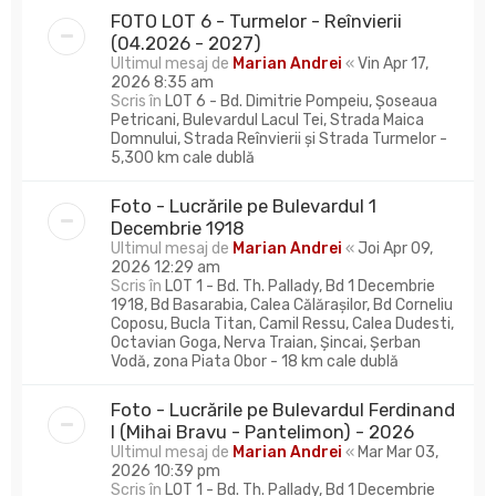
FOTO LOT 6 - Turmelor - Reînvierii
(04.2026 - 2027)
Ultimul mesaj de
Marian Andrei
«
Vin Apr 17,
2026 8:35 am
Scris în
LOT 6 - Bd. Dimitrie Pompeiu, Șoseaua
Petricani, Bulevardul Lacul Tei, Strada Maica
Domnului, Strada Reînvierii și Strada Turmelor -
5,300 km cale dublă
Foto - Lucrările pe Bulevardul 1
Decembrie 1918
Ultimul mesaj de
Marian Andrei
«
Joi Apr 09,
2026 12:29 am
Scris în
LOT 1 - Bd. Th. Pallady, Bd 1 Decembrie
1918, Bd Basarabia, Calea Călărașilor, Bd Corneliu
Coposu, Bucla Titan, Camil Ressu, Calea Dudesti,
Octavian Goga, Nerva Traian, Șincai, Șerban
Vodă, zona Piata Obor - 18 km cale dublă
Foto - Lucrările pe Bulevardul Ferdinand
I (Mihai Bravu - Pantelimon) - 2026
Ultimul mesaj de
Marian Andrei
«
Mar Mar 03,
2026 10:39 pm
Scris în
LOT 1 - Bd. Th. Pallady, Bd 1 Decembrie