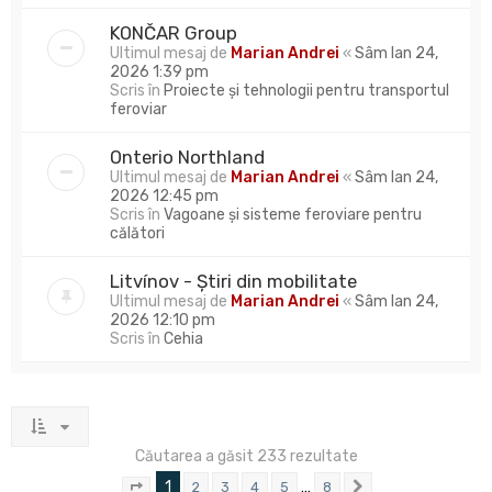
KONČAR Group
Ultimul mesaj de
Marian Andrei
«
Sâm Ian 24,
2026 1:39 pm
Scris în
Proiecte și tehnologii pentru transportul
feroviar
Onterio Northland
Ultimul mesaj de
Marian Andrei
«
Sâm Ian 24,
2026 12:45 pm
Scris în
Vagoane și sisteme feroviare pentru
călători
Litvínov - Știri din mobilitate
Ultimul mesaj de
Marian Andrei
«
Sâm Ian 24,
2026 12:10 pm
Scris în
Cehia
Căutarea a găsit 233 rezultate
1
…
2
3
4
5
8
Pagina
1
din
8
Următorul