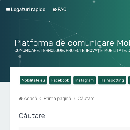
Legături rapide
FAQ
Platforma de comunicare Mob
COMUNICARE. TEHNOLOGIE. PROIECTE. INOVAȚIE. MOBILITATE. 
(Opens a new tab)
(Opens a new tab)
(Opens a new tab)
(Op
Mobilitate.eu
Facebook
Instagram
Trainspotting
Acasă
Prima pagină
Căutare
Căutare