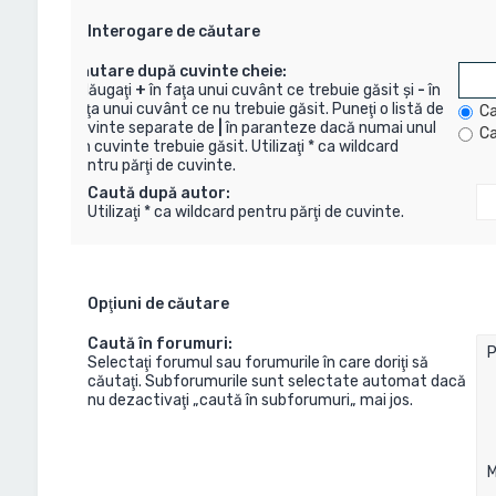
Interogare de căutare
Căutare după cuvinte cheie:
Adăugaţi
+
în faţa unui cuvânt ce trebuie găsit şi
-
în
faţa unui cuvânt ce nu trebuie găsit. Puneţi o listă de
Ca
cuvinte separate de
|
în paranteze dacă numai unul
Ca
din cuvinte trebuie găsit. Utilizaţi * ca wildcard
pentru părţi de cuvinte.
Caută după autor:
Utilizaţi * ca wildcard pentru părţi de cuvinte.
Opţiuni de căutare
Caută în forumuri:
Selectaţi forumul sau forumurile în care doriţi să
căutaţi. Subforumurile sunt selectate automat dacă
nu dezactivaţi „caută în subforumuri„ mai jos.