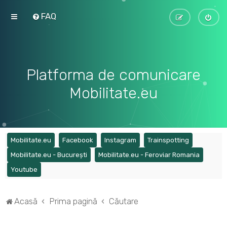
FAQ
Platforma de comunicare
Mobilitate.eu
(Opens a new tab)
(Opens a new tab)
(Opens a new tab)
(Opens a ne
Mobilitate.eu
Facebook
Instagram
Trainspotting
(Opens a new tab)
(Opens a
Mobilitate.eu - București
Mobilitate.eu - Feroviar Romania
(Opens a new tab)
Youtube
Acasă
Prima pagină
Căutare