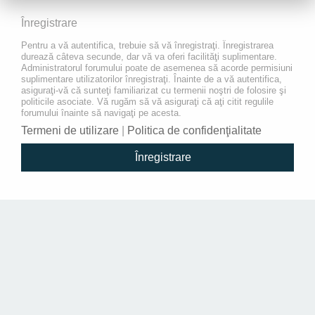
Înregistrare
Pentru a vă autentifica, trebuie să vă înregistraţi. Înregistrarea
durează câteva secunde, dar vă va oferi facilităţi suplimentare.
Administratorul forumului poate de asemenea să acorde permisiuni
suplimentare utilizatorilor înregistraţi. Înainte de a vă autentifica,
asiguraţi-vă că sunteţi familiarizat cu termenii noştri de folosire şi
politicile asociate. Vă rugăm să vă asiguraţi că aţi citit regulile
forumului înainte să navigaţi pe acesta.
Termeni de utilizare
|
Politica de confidenţialitate
Înregistrare