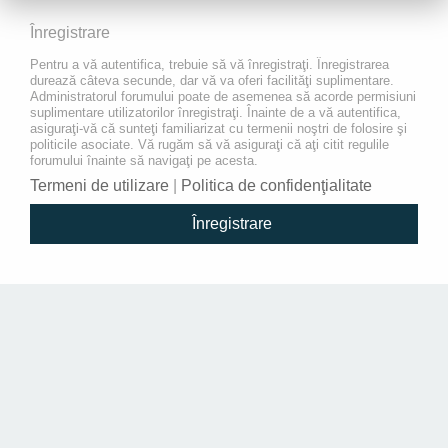
Înregistrare
Pentru a vă autentifica, trebuie să vă înregistraţi. Înregistrarea
durează câteva secunde, dar vă va oferi facilităţi suplimentare.
Administratorul forumului poate de asemenea să acorde permisiuni
suplimentare utilizatorilor înregistraţi. Înainte de a vă autentifica,
asiguraţi-vă că sunteţi familiarizat cu termenii noştri de folosire şi
politicile asociate. Vă rugăm să vă asiguraţi că aţi citit regulile
forumului înainte să navigaţi pe acesta.
Termeni de utilizare
|
Politica de confidenţialitate
Înregistrare