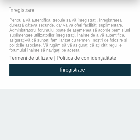
Înregistrare
Pentru a vă autentifica, trebuie să vă înregistraţi. Înregistrarea
durează câteva secunde, dar vă va oferi facilităţi suplimentare.
Administratorul forumului poate de asemenea să acorde permisiuni
suplimentare utilizatorilor înregistraţi. Înainte de a vă autentifica,
asiguraţi-vă că sunteţi familiarizat cu termenii noştri de folosire şi
politicile asociate. Vă rugăm să vă asiguraţi că aţi citit regulile
forumului înainte să navigaţi pe acesta.
Termeni de utilizare
|
Politica de confidenţialitate
Înregistrare