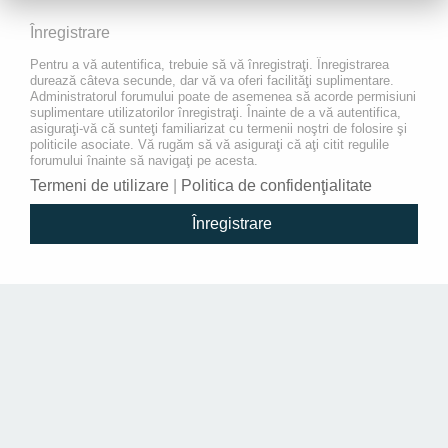
Înregistrare
Pentru a vă autentifica, trebuie să vă înregistraţi. Înregistrarea
durează câteva secunde, dar vă va oferi facilităţi suplimentare.
Administratorul forumului poate de asemenea să acorde permisiuni
suplimentare utilizatorilor înregistraţi. Înainte de a vă autentifica,
asiguraţi-vă că sunteţi familiarizat cu termenii noştri de folosire şi
politicile asociate. Vă rugăm să vă asiguraţi că aţi citit regulile
forumului înainte să navigaţi pe acesta.
Termeni de utilizare
|
Politica de confidenţialitate
Înregistrare