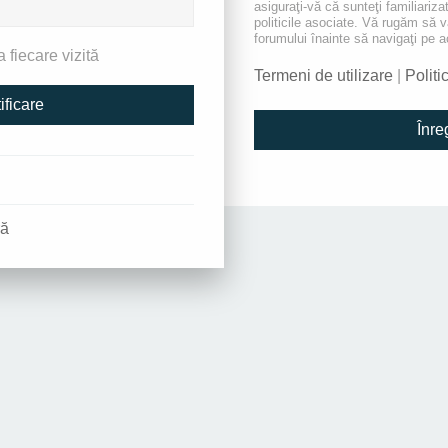
asiguraţi-vă că sunteţi familiarizat
politicile asociate. Vă rugăm să vă 
forumului înainte să navigaţi pe a
 fiecare vizită
Termeni de utilizare
|
Politi
Înre
ră