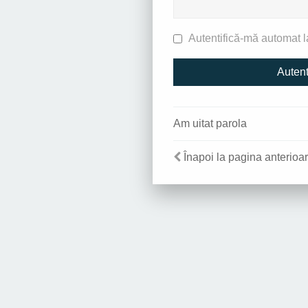
Autentifică-mă automat la
Am uitat parola
Înapoi la pagina anterioa