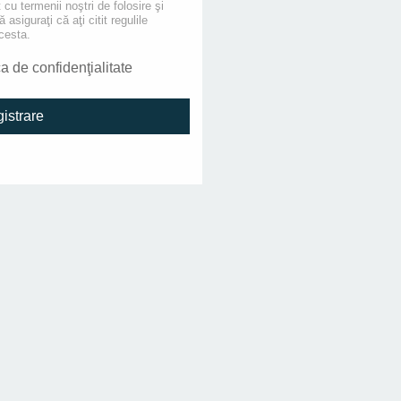
 cu termenii noştri de folosire şi
asiguraţi că aţi citit regulile
cesta.
ca de confidenţialitate
gistrare