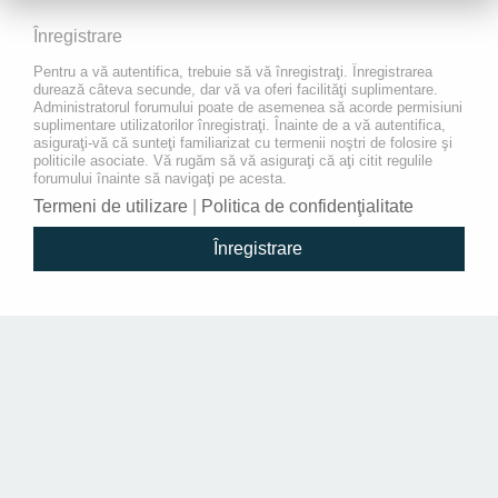
Înregistrare
Pentru a vă autentifica, trebuie să vă înregistraţi. Înregistrarea
durează câteva secunde, dar vă va oferi facilităţi suplimentare.
Administratorul forumului poate de asemenea să acorde permisiuni
suplimentare utilizatorilor înregistraţi. Înainte de a vă autentifica,
asiguraţi-vă că sunteţi familiarizat cu termenii noştri de folosire şi
politicile asociate. Vă rugăm să vă asiguraţi că aţi citit regulile
forumului înainte să navigaţi pe acesta.
Termeni de utilizare
|
Politica de confidenţialitate
Înregistrare