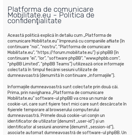
u
Platforma de comunicare
t
Mobilitate.eu - Politica de
a
confidenţialitate
r
e
Această politică explică în detaliu cum „Platforma de
comunicare Mobilitate.eu” împreună cu companiile afliate (în
continuare “noi”, “nostru”, “Platforma de comunicare
Mobilitate.eu”, “https://forum.mobilitate.eu”) şi phpBB (în
continuare “ei”, “lor”, “software phpBB”, “www.phpbb.com”,
“phpBB Limited”, “phpBB Teams”) utilizează orice informaţie
colectată în timpul fiecărei sesiuni utilizate de
dumneavoastră (denumită în continuare „informaţiile”).
Informaţiile dumneavoastră sunt colectate prin două căi.
Prima, prin navigharea „Platforma de comunicare
Mobilitate.eu” software-ul phpBB va crea un număr de
cookie-uri, care sunt fişiere text mici care sunt descărcate în
fişierele temporare al browserului computerului
dumneavoastră. Primele două cookie-uri conţin un
identificator de utilizator (denumit „user-id”) şi un
identificator al sesiunii anonime (denumit „session-id”),
asociate automat dumneavoastră de software-ul phpBB. Un