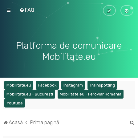
FAQ
Platforma de comunicare
Mobilitate.eu
(Opens a new tab)
(Opens a new tab)
(Opens a new tab)
(Opens a ne
Mobilitate.eu
Facebook
Instagram
Trainspotting
(Opens a new tab)
(Opens a
Mobilitate.eu - București
Mobilitate.eu - Feroviar Romania
(Opens a new tab)
Youtube
C
Acasă
Prima pagină
ă