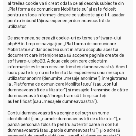
al treilea cookie va fi creat odată ce aţi deschis subiecte din
„Platforma de comunicare Mobilitate.eu” şi este folosit
pentru a stoca informaţii despre ce subiecte aţi citit, aşadar
pentru îmbunătăţirea experienţei dumneavoastră de
utilizator.
De asemenea, se crează cookie-uri externe software-ului
phpBB în timp ce navigaţi pe „Platforma de comunicare
Mobilitate.eu” dar acestea sunt în afara scopului acestui
document care intenţionează să acopere paginile create de
software-ul phpBB. A doua cale prin care colectăm
informaţiile este prin ceea ce trimiteţi dumneavoastră. Acest
lucru poate fi, şi nu este limitat la: expedierea unui mesaj ca
utilizator anonim (denumite „mesaje anonime”), înregistrarea
la „Platforma de comunicare Mobilitate.eu” (sau „contul
dumneavoastră de utilizator”) şi mesajele transmise de către
dumneavoastră după înregistrare cât timp sunteţi
autentificat (sau „mesajele dumneavoastră”).
Contul dumneavoastră va conţine cel puţin un nume
identificabil (sau „numele dumneavoastră de utilizator”), o
parolă personală folosită pentru autentificarea în contul
dumneavoastră (sau „parola dumneavoastră”) şi o adresă