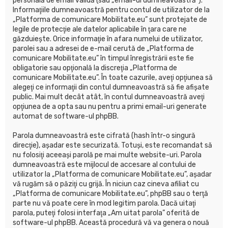
personală de email validă (sau „email-ul dumneavoastră”).
Informaţiile dumneavoastră pentru contul de utilizator de la
„Platforma de comunicare Mobilitate.eu” sunt protejate de
legile de protecţie ale datelor aplicabile în ţara care ne
găzduieşte. Orice informaţie în afara numelui de utilizator,
parolei sau a adresei de e-mail cerută de „Platforma de
comunicare Mobilitate.eu” în timpul înregistrării este fie
obligatorie sau opţională la discreţia „Platforma de
comunicare Mobilitate.eu”. În toate cazurile, aveţi opţiunea să
alegeţi ce informaţii din contul dumneavoastră să fie afişate
public. Mai mult decât atât, în contul dumneavoastră aveţi
opţiunea de a opta sau nu pentru a primi email-uri generate
automat de software-ul phpBB.
Parola dumneavoastră este cifrată (hash într-o singură
direcţie), aşadar este securizată. Totuşi, este recomandat să
nu folosiţi aceeaşi parolă pe mai multe website-uri. Parola
dumneavoastră este mijlocul de accesare al contului de
utilizator la „Platforma de comunicare Mobilitate.eu”, aşadar
vă rugăm să o păziţi cu grijă. În niciun caz cineva afiliat cu
„Platforma de comunicare Mobilitate.eu”, phpBB sau o terţă
parte nu vă poate cere în mod legitim parola. Dacă uitaţi
parola, puteţi folosi interfaţa „Am uitat parola” oferită de
software-ul phpBB. Această procedură vă va genera o nouă