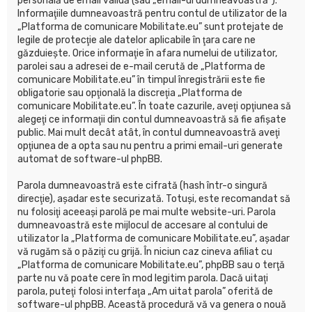
personală de email validă (sau „email-ul dumneavoastră”).
Informaţiile dumneavoastră pentru contul de utilizator de la
„Platforma de comunicare Mobilitate.eu” sunt protejate de
legile de protecţie ale datelor aplicabile în ţara care ne
găzduieşte. Orice informaţie în afara numelui de utilizator,
parolei sau a adresei de e-mail cerută de „Platforma de
comunicare Mobilitate.eu” în timpul înregistrării este fie
obligatorie sau opţională la discreţia „Platforma de
comunicare Mobilitate.eu”. În toate cazurile, aveţi opţiunea să
alegeţi ce informaţii din contul dumneavoastră să fie afişate
public. Mai mult decât atât, în contul dumneavoastră aveţi
opţiunea de a opta sau nu pentru a primi email-uri generate
automat de software-ul phpBB.
Parola dumneavoastră este cifrată (hash într-o singură
direcţie), aşadar este securizată. Totuşi, este recomandat să
nu folosiţi aceeaşi parolă pe mai multe website-uri. Parola
dumneavoastră este mijlocul de accesare al contului de
utilizator la „Platforma de comunicare Mobilitate.eu”, aşadar
vă rugăm să o păziţi cu grijă. În niciun caz cineva afiliat cu
„Platforma de comunicare Mobilitate.eu”, phpBB sau o terţă
parte nu vă poate cere în mod legitim parola. Dacă uitaţi
parola, puteţi folosi interfaţa „Am uitat parola” oferită de
software-ul phpBB. Această procedură vă va genera o nouă