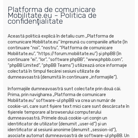
u
Platforma de comunicare
t
Mobilitate.eu - Politica de
a
confidenţialitate
r
e
Această politică explică în detaliu cum „Platforma de
comunicare Mobilitate.eu” împreună cu companiile afliate (în
continuare “noi”, “nostru”, “Platforma de comunicare
Mobilitate.eu”, “https://forum.mobilitate.eu”) şi phpBB (în
continuare “ei”, “lor”, “software phpBB”, “www.phpbb.com”,
“phpBB Limited”, “phpBB Teams”) utilizează orice informaţie
colectată în timpul fiecărei sesiuni utilizate de
dumneavoastră (denumită în continuare „informaţiile”).
Informaţiile dumneavoastră sunt colectate prin două căi.
Prima, prin navigharea „Platforma de comunicare
Mobilitate.eu” software-ul phpBB va crea un număr de
cookie-uri, care sunt fişiere text mici care sunt descărcate în
fişierele temporare al browserului computerului
dumneavoastră. Primele două cookie-uri conţin un
identificator de utilizator (denumit „user-id”) şi un
identificator al sesiunii anonime (denumit „session-id”),
asociate automat dumneavoastră de software-ul phpBB. Un