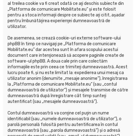
al treilea cookie va fi creat odată ce aţi deschis subiecte din
„Platforma de comunicare Mobilitate.eu” şi este folosit
pentru a stoca informaţii despre ce subiecte aţi citit, aşadar
pentru îmbunătăţirea experienţei dumneavoastră de
utilizator.
De asemenea, se crează cookie-uri externe software-ului
phpBB în timp ce navigaţi pe „Platforma de comunicare
Mobilitate.eu” dar acestea sunt în afara scopului acestui
document care intenţionează să acopere paginile create de
software-ul phpBB. A doua cale prin care colectăm
informaţiile este prin ceea ce trimiteţi dumneavoastră. Acest
lucru poate fi, şi nu este limitat la: expedierea unui mesaj ca
utilizator anonim (denumite „mesaje anonime”), înregistrarea
la „Platforma de comunicare Mobilitate.eu” (sau „contul
dumneavoastră de utilizator”) şi mesajele transmise de către
dumneavoastră după înregistrare cât timp sunteţi
autentificat (sau „mesajele dumneavoastră”).
Contul dumneavoastră va conţine cel puţin un nume
identificabil (sau „numele dumneavoastră de utilizator”), o
parolă personală folosită pentru autentificarea în contul
dumneavoastră (sau „parola dumneavoastră”) şi o adresă