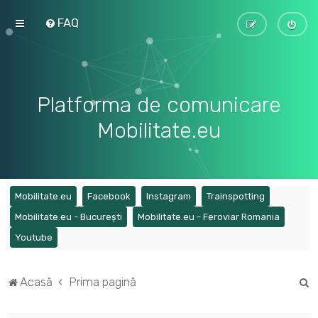
FAQ
Platforma de comunicare
Mobilitate.eu
(Opens a new tab)
(Opens a new tab)
(Opens a new tab)
(Opens a ne
Mobilitate.eu
Facebook
Instagram
Trainspotting
(Opens a new tab)
(Opens a
Mobilitate.eu - București
Mobilitate.eu - Feroviar Romania
(Opens a new tab)
Youtube
C
Acasă
Prima pagină
ă