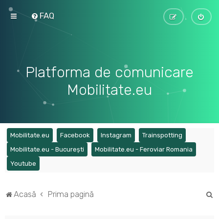
FAQ
Platforma de comunicare
Mobilitate.eu
(Opens a new tab)
(Opens a new tab)
(Opens a new tab)
(Opens a ne
Mobilitate.eu
Facebook
Instagram
Trainspotting
(Opens a new tab)
(Opens a
Mobilitate.eu - București
Mobilitate.eu - Feroviar Romania
(Opens a new tab)
Youtube
C
Acasă
Prima pagină
ă