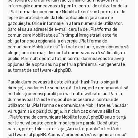
personală de email validă (sau „email-ul dumneavoastră”).
Informaţiile dumneavoastră pentru contul de utilizator de la
„Platforma de comunicare Mobilitate.eu” sunt protejate de
legile de protecţie ale datelor aplicabile în ţara care ne
găzduieşte. Orice informaţie în afara numelui de utilizator,
parolei sau a adresei de e-mail cerută de „Platforma de
comunicare Mobilitate.eu” în timpul înregistrării este fie
obligatorie sau opţională la discreţia „Platforma de
comunicare Mobilitate.eu”. În toate cazurile, aveţi opţiunea să
alegeţi ce informaţii din contul dumneavoastră să fie afişate
public. Mai mult decât atât, în contul dumneavoastră aveţi
opţiunea de a opta sau nu pentru a primi email-uri generate
automat de software-ul phpBB.
Parola dumneavoastră este cifrată (hash într-o singură
direcţie), aşadar este securizată. Totuşi, este recomandat să
nu folosiţi aceeaşi parolă pe mai multe website-uri. Parola
dumneavoastră este mijlocul de accesare al contului de
utilizator la „Platforma de comunicare Mobilitate.eu”, aşadar
vă rugăm să o păziţi cu grijă. În niciun caz cineva afiliat cu
„Platforma de comunicare Mobilitate.eu”, phpBB sau o terţă
parte nu vă poate cere în mod legitim parola. Dacă uitaţi
parola, puteţi folosi interfaţa „Am uitat parola” oferită de
software-ul phpBB. Această procedură vă va genera o nouă