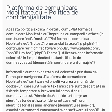
u
Platforma de comunicare
t
Mobilitate.eu - Politica de
a
confidenţialitate
r
e
Această politică explică în detaliu cum „Platforma de
comunicare Mobilitate.eu” împreună cu companiile afliate (în
continuare “noi”, “nostru”, “Platforma de comunicare
Mobilitate.eu”, “https://forum.mobilitate.eu”) şi phpBB (în
continuare “ei”, “lor”, “software phpBB”, “www.phpbb.com”,
“phpBB Limited”, “phpBB Teams”) utilizează orice informaţie
colectată în timpul fiecărei sesiuni utilizate de
dumneavoastră (denumită în continuare „informaţiile”).
Informaţiile dumneavoastră sunt colectate prin două căi.
Prima, prin navigharea „Platforma de comunicare
Mobilitate.eu” software-ul phpBB va crea un număr de
cookie-uri, care sunt fişiere text mici care sunt descărcate în
fişierele temporare al browserului computerului
dumneavoastră. Primele două cookie-uri conţin un
identificator de utilizator (denumit „user-id”) şi un
identificator al sesiunii anonime (denumit „session-id”),
asociate automat dumneavoastră de software-ul phpBB. Un