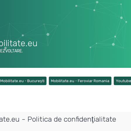
ilitate.eu
DEZVOLTARE.
ens a new tab)
(Opens a new tab)
(Opens a ne
Mobilitate.eu - București
Mobilitate.eu - Feroviar Romania
Youtub
e.eu - Politica de confidenţialitate