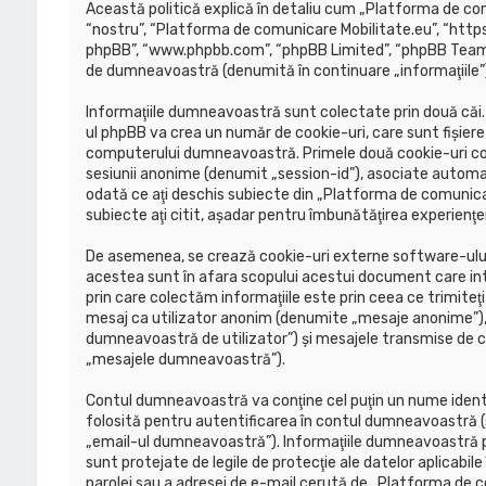
Această politică explică în detaliu cum „Platforma de com
“nostru”, “Platforma de comunicare Mobilitate.eu”, “https:
phpBB”, “www.phpbb.com”, “phpBB Limited”, “phpBB Teams”) 
de dumneavoastră (denumită în continuare „informaţiile”)
Informaţiile dumneavoastră sunt colectate prin două căi
ul phpBB va crea un număr de cookie-uri, care sunt fişiere
computerului dumneavoastră. Primele două cookie-uri conţin
sesiunii anonime (denumit „session-id”), asociate automa
odată ce aţi deschis subiecte din „Platforma de comunicar
subiecte aţi citit, aşadar pentru îmbunătăţirea experienţ
De asemenea, se crează cookie-uri externe software-ului
acestea sunt în afara scopului acestui document care in
prin care colectăm informaţiile este prin ceea ce trimiteţi
mesaj ca utilizator anonim (denumite „mesaje anonime”), 
dumneavoastră de utilizator”) şi mesajele transmise de 
„mesajele dumneavoastră”).
Contul dumneavoastră va conţine cel puţin un nume identi
folosită pentru autentificarea în contul dumneavoastră (
„email-ul dumneavoastră”). Informaţiile dumneavoastră pe
sunt protejate de legile de protecţie ale datelor aplicabile
parolei sau a adresei de e-mail cerută de „Platforma de com