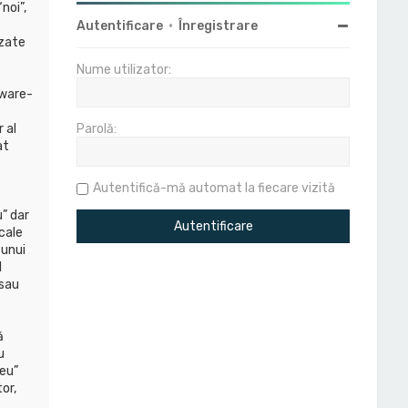
noi”,
Autentificare
•
Înregistrare
izate
Nume utilizator:
tware-
 al
Parolă:
at
Autentifică-mă automat la fiecare vizită
” dar
cale
 unui
l
(sau
ă
u
eu”
or,