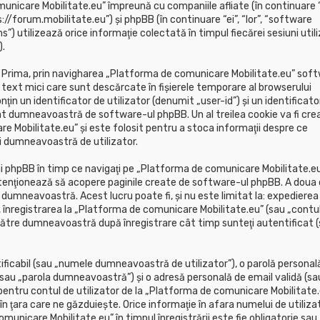
unicare Mobilitate.eu” împreună cu companiile afliate (în continuare “
//forum.mobilitate.eu”) şi phpBB (în continuare “ei”, “lor”, “software
utilizează orice informaţie colectată în timpul fiecărei sesiuni util
.
. Prima, prin navigharea „Platforma de comunicare Mobilitate.eu” sof
 text mici care sunt descărcate în fişierele temporare al browserului
 un identificator de utilizator (denumit „user-id”) şi un identificator
t dumneavoastră de software-ul phpBB. Un al treilea cookie va fi cre
e Mobilitate.eu” şi este folosit pentru a stoca informaţii despre ce
ei dumneavoastră de utilizator.
 phpBB în timp ce navigaţi pe „Platforma de comunicare Mobilitate.eu
tenţionează să acopere paginile create de software-ul phpBB. A doua 
 dumneavoastră. Acest lucru poate fi, şi nu este limitat la: expedierea
înregistrarea la „Platforma de comunicare Mobilitate.eu” (sau „contu
către dumneavoastră după înregistrare cât timp sunteţi autentificat 
ficabil (sau „numele dumneavoastră de utilizator”), o parolă personal
sau „parola dumneavoastră”) şi o adresă personală de email validă (sa
ntru contul de utilizator de la „Platforma de comunicare Mobilitate.
 în ţara care ne găzduieşte. Orice informaţie în afara numelui de utilizat
unicare Mobilitate.eu” în timpul înregistrării este fie obligatorie sau