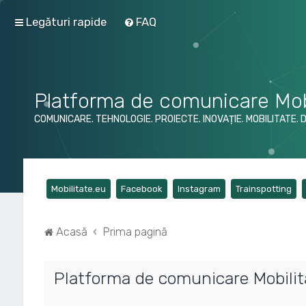
Legături rapide
FAQ
Platforma de comunicare Mob
COMUNICARE. TEHNOLOGIE. PROIECTE. INOVAȚIE. MOBILITATE. 
(Opens a new tab)
(Opens a new tab)
(Opens a new tab)
(Op
Mobilitate.eu
Facebook
Instagram
Trainspotting
Acasă
Prima pagină
Platforma de comunicare Mobilitat