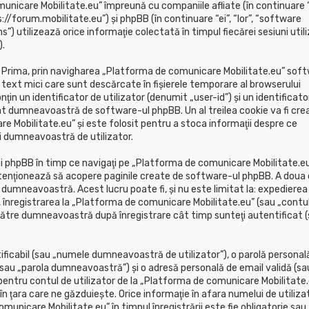
unicare Mobilitate.eu” împreună cu companiile afliate (în continuare “
//forum.mobilitate.eu”) şi phpBB (în continuare “ei”, “lor”, “software
utilizează orice informaţie colectată în timpul fiecărei sesiuni util
.
. Prima, prin navigharea „Platforma de comunicare Mobilitate.eu” sof
 text mici care sunt descărcate în fişierele temporare al browserului
 un identificator de utilizator (denumit „user-id”) şi un identificator
t dumneavoastră de software-ul phpBB. Un al treilea cookie va fi cre
e Mobilitate.eu” şi este folosit pentru a stoca informaţii despre ce
ei dumneavoastră de utilizator.
 phpBB în timp ce navigaţi pe „Platforma de comunicare Mobilitate.eu
tenţionează să acopere paginile create de software-ul phpBB. A doua 
 dumneavoastră. Acest lucru poate fi, şi nu este limitat la: expedierea
înregistrarea la „Platforma de comunicare Mobilitate.eu” (sau „contu
către dumneavoastră după înregistrare cât timp sunteţi autentificat 
ficabil (sau „numele dumneavoastră de utilizator”), o parolă personal
sau „parola dumneavoastră”) şi o adresă personală de email validă (sa
ntru contul de utilizator de la „Platforma de comunicare Mobilitate.
 în ţara care ne găzduieşte. Orice informaţie în afara numelui de utilizat
unicare Mobilitate.eu” în timpul înregistrării este fie obligatorie sau