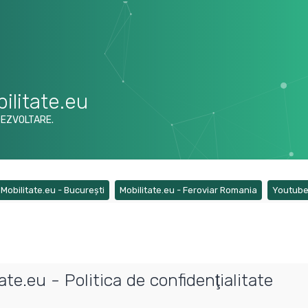
ilitate.eu
DEZVOLTARE.
ens a new tab)
(Opens a new tab)
(Opens a ne
Mobilitate.eu - București
Mobilitate.eu - Feroviar Romania
Youtub
e.eu - Politica de confidenţialitate