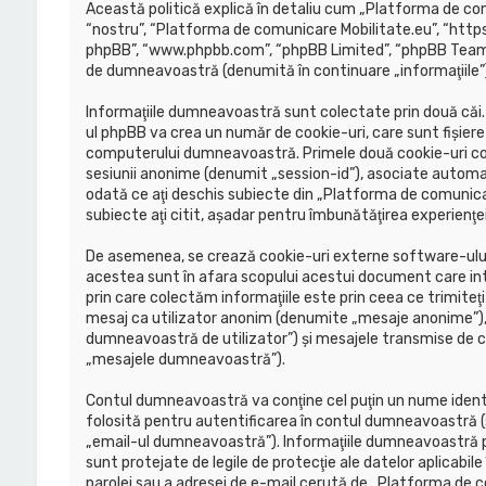
Această politică explică în detaliu cum „Platforma de com
“nostru”, “Platforma de comunicare Mobilitate.eu”, “https:
phpBB”, “www.phpbb.com”, “phpBB Limited”, “phpBB Teams”) 
de dumneavoastră (denumită în continuare „informaţiile”)
Informaţiile dumneavoastră sunt colectate prin două căi
ul phpBB va crea un număr de cookie-uri, care sunt fişiere
computerului dumneavoastră. Primele două cookie-uri conţin
sesiunii anonime (denumit „session-id”), asociate automa
odată ce aţi deschis subiecte din „Platforma de comunicar
subiecte aţi citit, aşadar pentru îmbunătăţirea experienţ
De asemenea, se crează cookie-uri externe software-ului
acestea sunt în afara scopului acestui document care in
prin care colectăm informaţiile este prin ceea ce trimiteţi
mesaj ca utilizator anonim (denumite „mesaje anonime”), 
dumneavoastră de utilizator”) şi mesajele transmise de 
„mesajele dumneavoastră”).
Contul dumneavoastră va conţine cel puţin un nume identi
folosită pentru autentificarea în contul dumneavoastră (
„email-ul dumneavoastră”). Informaţiile dumneavoastră pe
sunt protejate de legile de protecţie ale datelor aplicabile
parolei sau a adresei de e-mail cerută de „Platforma de com