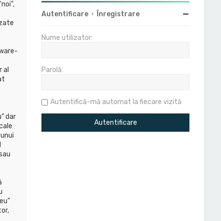
noi”,
Autentificare
•
Înregistrare
izate
Nume utilizator:
tware-
 al
Parolă:
at
Autentifică-mă automat la fiecare vizită
” dar
cale
 unui
l
(sau
ă
u
eu”
or,