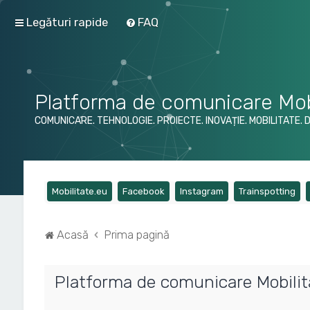
Legături rapide
FAQ
Platforma de comunicare Mob
COMUNICARE. TEHNOLOGIE. PROIECTE. INOVAȚIE. MOBILITATE. 
(Opens a new tab)
(Opens a new tab)
(Opens a new tab)
(Op
Mobilitate.eu
Facebook
Instagram
Trainspotting
Acasă
Prima pagină
Platforma de comunicare Mobilitat