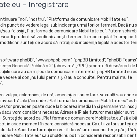
te.eu - Înregistrare
tinuare “noi”, “nostru”, “Platforma de comunicare Mobilitate.eu”,
i din punct de vedere legal sub incidenţa următorilor termeni. Dacă nu s
 şi/sau folosiţi „Platforma de comunicare Mobilitate.eu”. Putem schim
i ar fi prudent să verificaţi aceşti termeni în mod regulat în timp ce fo
dificări sunteţi de acord să intraţi sub incidenţa legală a acestor te
”, “software phpBB”, “www.phpbb.com”, “phpBB Limited”, “phpBB Teams”
cenţei Generală Publică v.2
” (abreviată „GPL”) şi poate fi descărcat de 
cuţiile care au ca mijloc de comunicare internetul, phpBB Limited nu e
e vedere al conţinutului permis şi/sau a conduitei. Pentru mai multe
/
.
en, vulgar, calomnios, de ură, ameninţare, orientare-sexuală sau orice a
neavoastră, ale ţării unde „Platforma de comunicare Mobilitate.eu” est
 acestor prevederi poate duce la blocarea imediată şi permanentă însoţ
 dacă vom considera necesar. Adresele IP ale tuturor mesajelor sunt
ii. Sunteţi de acord ca „Platforma de comunicare Mobilitate.eu” să aib
ect în orice moment în care consideră necesar. Ca utilizator sunteţi de
de date. Aceste informaţii nu vor fi dezvăluite niciunei terţe părţi fără
are Mobilitate.eu” sau phpBB nu pot fi consideraţi responsabili pent