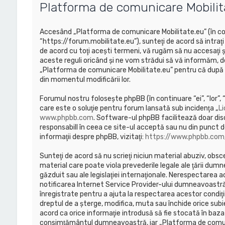
Platforma de comunicare Mobilita
Accesând „Platforma de comunicare Mobilitate.eu” (în con
“https://forum.mobilitate.eu”), sunteţi de acord să intraţ
de acord cu toţi aceşti termeni, vă rugăm să nu accesaţi
aceste reguli oricând şi ne vom strădui să vă informăm, deş
„Platforma de comunicare Mobilitate.eu” pentru că după mo
din momentul modificării lor.
Forumul nostru foloseşte phpBB (în continuare “ei”, “lor
care este o soluţie pentru forum lansată sub incidenţa „
Li
www.phpbb.com
. Software-ul phpBB facilitează doar dis
responsabill în ceea ce site-ul acceptă sau nu din punct d
informaţii despre phpBB, vizitaţi:
https://www.phpbb.com
Sunteţi de acord să nu scrieţi niciun material abuziv, obsc
material care poate viola prevederile legale ale ţării dum
găzduit sau ale legislaţiei internaţionale. Nerespectarea
notificarea Internet Service Provider-ului dumneavoastră
înregistrate pentru a ajuta la respectarea acestor condiţ
dreptul de a şterge, modifica, muta sau închide orice subi
acord ca orice informaţie introdusă să fie stocată în baza 
consimţământul dumneavoastră, iar „Platforma de comunic