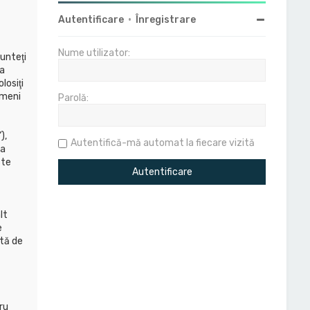
Autentificare
•
Înregistrare
Nume utilizator:
unteţi
ba
losiţi
rmeni
Parolă:
),
Autentifică-mă automat la fiecare vizită
la
ste
lt
e
ită de
ă
ru