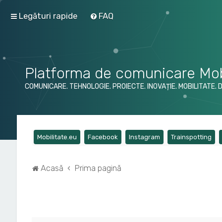
Legături rapide
FAQ
Platforma de comunicare Mob
COMUNICARE. TEHNOLOGIE. PROIECTE. INOVAȚIE. MOBILITATE. 
(Opens a new tab)
(Opens a new tab)
(Opens a new tab)
(Op
Mobilitate.eu
Facebook
Instagram
Trainspotting
Acasă
Prima pagină