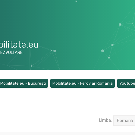
ilitate.eu
DEZVOLTARE.
ens a new tab)
(Opens a new tab)
(Opens a ne
Mobilitate.eu - București
Mobilitate.eu - Feroviar Romania
Youtub
Limba: