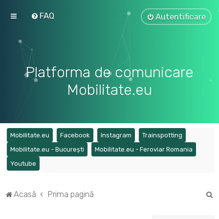
FAQ
Autentificare
Platforma de comunicare
Mobilitate.eu
(Opens a new tab)
(Opens a new tab)
(Opens a new tab)
(Opens a ne
Mobilitate.eu
Facebook
Instagram
Trainspotting
(Opens a new tab)
(Opens a
Mobilitate.eu - București
Mobilitate.eu - Feroviar Romania
(Opens a new tab)
Youtube
C
Acasă
Prima pagină
ă