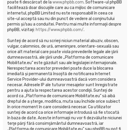
poate fi descărcat de la
www.phpbb.com
. Software-ul phpBB
facilitează doar discuţiile care au ca mijloc de comunicare
internetul, phpBB Limited nu este responsabill în ceea ce
site-ul acceptă sau nu din punct de vedere al conţinutului
permis şi/sau a conduitei. Pentru mai multe informaţii despre
phpBB, vizitaţi:
https://www.phpbb.com/
.
Sunteţi de acord să nu scrieţi niciun material abuziv, obscen,
vulgar, calomnios, de ură, ameninţare, orientare-sexuală sau
orice alt material care poate viola prevederile legale ale ţării
dumneavoastră, ale ţării unde „Platforma de comunicare
Mobilitate.eu” este găzduit sau ale legislaţiei internaţionale.
Nerespectarea acestor prevederi poate duce la blocarea
imediată şi permanentă însoţită de notificarea Internet
Service Provider-ului dumneavoastră dacă vom considera
necesar. Adresele IP ale tuturor mesajelor sunt înregistrate
pentru a ajuta la respectarea acestor condiţii. Sunteţi de
acord ca „Platforma de comunicare Mobilitate.eu” să aibă
dreptul de a şterge, modifica, muta sau închide orice subiect
în orice moment în care consideră necesar. Ca utilizator
sunteţi de acord ca orice informaţie introdusă să fie stocată
în baza de date. Aceste informaţii nu vor fi dezvăluite niciunei
terţe părţi fără consimţământul dumneavoastră, iar
„Platforma de comunicare Mobilitate.eu” sau phpBB nu pot fi