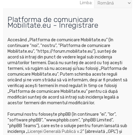
u
Limba:
t
Platforma de comunicare
a
Mobilitate.eu - Înregistrare
r
e
Accesând „Platforma de comunicare Mobilitate.eu” (în
continuare “noi”, “nostru”, “Platforma de comunicare
Mobilitate.eu”, “https://forum.mobilitate.eu”), sunteţi de
acord să intraţi din punct de vedere legal sub incidenţa
următorilor termeni. Dacă nu sunteţi de acord cu toţi aceşti
termeni, vă rugăm să nu accesaţi şi/sau folosiţi „Platforma de
comunicare Mobilitate.eu”. Putem schimba aceste reguli
oricând şi ne vom strădui să vă informăm, deşi ar fi prudent să
verificaţi aceşti termeni în mod regulat în timp ce folosiţi
„Platforma de comunicare Mobilitate.eu” pentru că după
modificări sunteţi de acord să intraţi sub incidenţa legală a
acestor termeni din momentul modificării lor.
Forumul nostru foloseşte phpBB (în continuare “ei”, “lor”,
“software phpBB”, “www.phpbb.com”, “phpBB Limited”,
“phpBB Teams”), care este o soluţie pentru forum lansată sub
incidenţa „
Licenţei Generală Publică v.2
” (abreviată „GPL”) şi