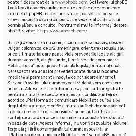
poate fi descărcat de la
www.phpbb.com
. Software-ul phpBB
facilitează doar discuţiile care au ca mijloc de comunicare
internetul, phpBB Limited nu este responsabill în ceea ce
site-ul acceptă sau nu din punct de vedere al conţinutului
permis şi/sau a conduitei. Pentru mai multe informaţii despre
phpBB, vizitaţi:
https://www.phpbb.com/
.
Sunteţi de acord să nu scrieţi niciun material abuziv, obscen,
vulgar, calomnios, de ură, ameninţare, orientare-sexuală sau
orice alt material care poate viola prevederile legale ale ţării
dumneavoastră, ale ţării unde „Platforma de comunicare
Mobilitate.eu” este găzduit sau ale legislaţiei internaţionale.
Nerespectarea acestor prevederi poate duce la blocarea
imediată şi permanentă însoţită de notificarea Internet
Service Provider-ului dumneavoastră dacă vom considera
necesar. Adresele IP ale tuturor mesajelor sunt înregistrate
pentru a ajuta la respectarea acestor condiţii. Sunteţi de
acord ca „Platforma de comunicare Mobilitate.eu” să aibă
dreptul de a şterge, modifica, muta sau închide orice subiect
în orice moment în care consideră necesar. Ca utilizator
sunteţi de acord ca orice informaţie introdusă să fie stocată
în baza de date. Aceste informaţii nu vor fi dezvăluite niciunei
terţe părţi fără consimţământul dumneavoastră, iar
„Platforma de comunicare Mobilitate.eu” sau phpBB nu pot fi