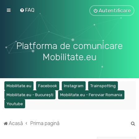
FAQ
Autentificare
Platforma de comunicare
Mobilitate.eu
(Opens a new tab)
(Opens a new tab)
(Opens a new tab)
(Opens a ne
Mobilitate.eu
Facebook
Instagram
Trainspotting
(Opens a new tab)
(Opens a
Mobilitate.eu - București
Mobilitate.eu - Feroviar Romania
(Opens a new tab)
Youtube
C
Acasă
Prima pagină
ă