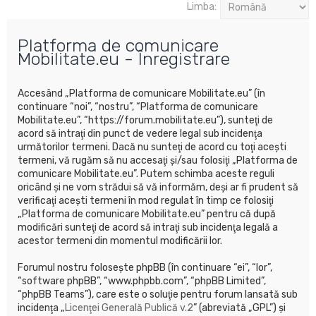
u
Limba:
t
Platforma de comunicare
a
Mobilitate.eu - Înregistrare
r
e
Accesând „Platforma de comunicare Mobilitate.eu” (în
continuare “noi”, “nostru”, “Platforma de comunicare
Mobilitate.eu”, “https://forum.mobilitate.eu”), sunteţi de
acord să intraţi din punct de vedere legal sub incidenţa
următorilor termeni. Dacă nu sunteţi de acord cu toţi aceşti
termeni, vă rugăm să nu accesaţi şi/sau folosiţi „Platforma de
comunicare Mobilitate.eu”. Putem schimba aceste reguli
oricând şi ne vom strădui să vă informăm, deşi ar fi prudent să
verificaţi aceşti termeni în mod regulat în timp ce folosiţi
„Platforma de comunicare Mobilitate.eu” pentru că după
modificări sunteţi de acord să intraţi sub incidenţa legală a
acestor termeni din momentul modificării lor.
Forumul nostru foloseşte phpBB (în continuare “ei”, “lor”,
“software phpBB”, “www.phpbb.com”, “phpBB Limited”,
“phpBB Teams”), care este o soluţie pentru forum lansată sub
incidenţa „
Licenţei Generală Publică v.2
” (abreviată „GPL”) şi