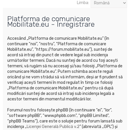
u
Limba:
t
Platforma de comunicare
a
Mobilitate.eu - Înregistrare
r
e
Accesând „Platforma de comunicare Mobilitate.eu” (în
continuare “noi”, “nostru”, “Platforma de comunicare
Mobilitate.eu”, “https://forum.mobilitate.eu”), sunteţi de
acord să intraţi din punct de vedere legal sub incidenţa
următorilor termeni. Dacă nu sunteţi de acord cu toţi aceşti
termeni, vă rugăm să nu accesaţi şi/sau folosiţi „Platforma de
comunicare Mobilitate.eu”. Putem schimba aceste reguli
oricând şi ne vom strădui să vă informăm, deşi ar fi prudent să
verificaţi aceşti termeni în mod regulat în timp ce folosiţi
„Platforma de comunicare Mobilitate.eu” pentru că după
modificări sunteţi de acord să intraţi sub incidenţa legală a
acestor termeni din momentul modificării lor.
Forumul nostru foloseşte phpBB (în continuare “ei”, “lor”,
“software phpBB”, “www.phpbb.com”, “phpBB Limited”,
“phpBB Teams”), care este o soluţie pentru forum lansată sub
incidenţa „
Licenţei Generală Publică v.2
” (abreviată „GPL”) şi