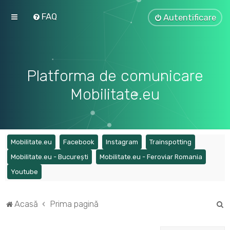
FAQ
Autentificare
Platforma de comunicare
Mobilitate.eu
(Opens a new tab)
(Opens a new tab)
(Opens a new tab)
(Opens a ne
Mobilitate.eu
Facebook
Instagram
Trainspotting
(Opens a new tab)
(Opens a
Mobilitate.eu - București
Mobilitate.eu - Feroviar Romania
(Opens a new tab)
Youtube
C
Acasă
Prima pagină
ă