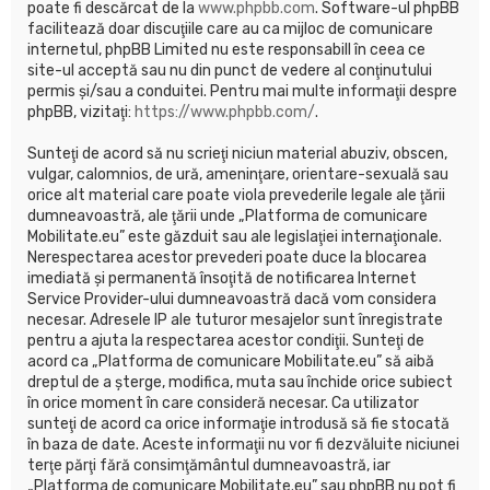
poate fi descărcat de la
www.phpbb.com
. Software-ul phpBB
facilitează doar discuţiile care au ca mijloc de comunicare
internetul, phpBB Limited nu este responsabill în ceea ce
site-ul acceptă sau nu din punct de vedere al conţinutului
permis şi/sau a conduitei. Pentru mai multe informaţii despre
phpBB, vizitaţi:
https://www.phpbb.com/
.
Sunteţi de acord să nu scrieţi niciun material abuziv, obscen,
vulgar, calomnios, de ură, ameninţare, orientare-sexuală sau
orice alt material care poate viola prevederile legale ale ţării
dumneavoastră, ale ţării unde „Platforma de comunicare
Mobilitate.eu” este găzduit sau ale legislaţiei internaţionale.
Nerespectarea acestor prevederi poate duce la blocarea
imediată şi permanentă însoţită de notificarea Internet
Service Provider-ului dumneavoastră dacă vom considera
necesar. Adresele IP ale tuturor mesajelor sunt înregistrate
pentru a ajuta la respectarea acestor condiţii. Sunteţi de
acord ca „Platforma de comunicare Mobilitate.eu” să aibă
dreptul de a şterge, modifica, muta sau închide orice subiect
în orice moment în care consideră necesar. Ca utilizator
sunteţi de acord ca orice informaţie introdusă să fie stocată
în baza de date. Aceste informaţii nu vor fi dezvăluite niciunei
terţe părţi fără consimţământul dumneavoastră, iar
„Platforma de comunicare Mobilitate.eu” sau phpBB nu pot fi