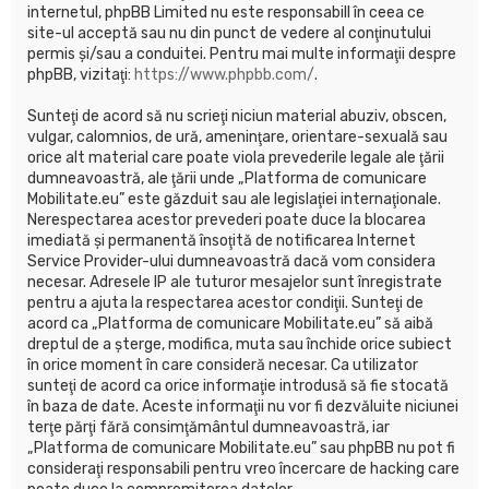
internetul, phpBB Limited nu este responsabill în ceea ce
site-ul acceptă sau nu din punct de vedere al conţinutului
permis şi/sau a conduitei. Pentru mai multe informaţii despre
phpBB, vizitaţi:
https://www.phpbb.com/
.
Sunteţi de acord să nu scrieţi niciun material abuziv, obscen,
vulgar, calomnios, de ură, ameninţare, orientare-sexuală sau
orice alt material care poate viola prevederile legale ale ţării
dumneavoastră, ale ţării unde „Platforma de comunicare
Mobilitate.eu” este găzduit sau ale legislaţiei internaţionale.
Nerespectarea acestor prevederi poate duce la blocarea
imediată şi permanentă însoţită de notificarea Internet
Service Provider-ului dumneavoastră dacă vom considera
necesar. Adresele IP ale tuturor mesajelor sunt înregistrate
pentru a ajuta la respectarea acestor condiţii. Sunteţi de
acord ca „Platforma de comunicare Mobilitate.eu” să aibă
dreptul de a şterge, modifica, muta sau închide orice subiect
în orice moment în care consideră necesar. Ca utilizator
sunteţi de acord ca orice informaţie introdusă să fie stocată
în baza de date. Aceste informaţii nu vor fi dezvăluite niciunei
terţe părţi fără consimţământul dumneavoastră, iar
„Platforma de comunicare Mobilitate.eu” sau phpBB nu pot fi
consideraţi responsabili pentru vreo încercare de hacking care