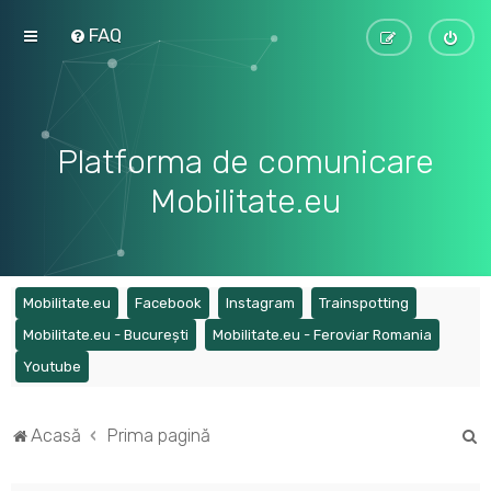
FAQ
Platforma de comunicare
Mobilitate.eu
(Opens a new tab)
(Opens a new tab)
(Opens a new tab)
(Opens a ne
Mobilitate.eu
Facebook
Instagram
Trainspotting
(Opens a new tab)
(Opens a
Mobilitate.eu - București
Mobilitate.eu - Feroviar Romania
(Opens a new tab)
Youtube
C
Acasă
Prima pagină
ă