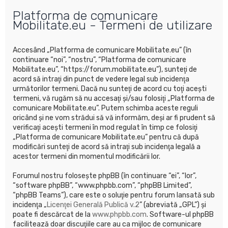
u
Platforma de comunicare
t
Mobilitate.eu - Termeni de utilizare
a
r
Accesând „Platforma de comunicare Mobilitate.eu” (în
e
continuare “noi”, “nostru”, “Platforma de comunicare
Mobilitate.eu”, “https://forum.mobilitate.eu”), sunteţi de
acord să intraţi din punct de vedere legal sub incidenţa
următorilor termeni. Dacă nu sunteţi de acord cu toţi aceşti
termeni, vă rugăm să nu accesaţi şi/sau folosiţi „Platforma de
comunicare Mobilitate.eu”. Putem schimba aceste reguli
oricând şi ne vom strădui să vă informăm, deşi ar fi prudent să
verificaţi aceşti termeni în mod regulat în timp ce folosiţi
„Platforma de comunicare Mobilitate.eu” pentru că după
modificări sunteţi de acord să intraţi sub incidenţa legală a
acestor termeni din momentul modificării lor.
Forumul nostru foloseşte phpBB (în continuare “ei”, “lor”,
“software phpBB”, “www.phpbb.com”, “phpBB Limited”,
“phpBB Teams”), care este o soluţie pentru forum lansată sub
incidenţa „
Licenţei Generală Publică v.2
” (abreviată „GPL”) şi
poate fi descărcat de la
www.phpbb.com
. Software-ul phpBB
facilitează doar discuţiile care au ca mijloc de comunicare