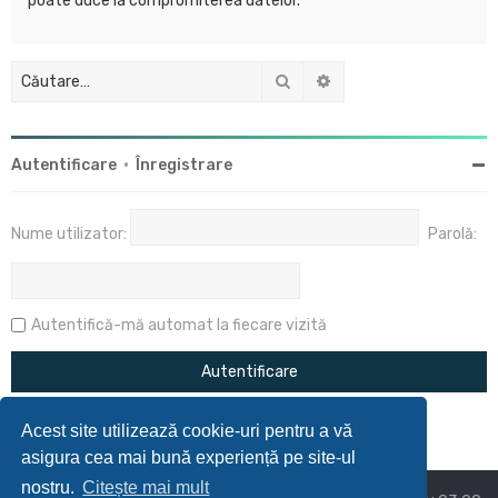
poate duce la compromiterea datelor.
Căutare
Căutare avansată
Autentificare
•
Înregistrare
Nume utilizator:
Parolă:
Autentifică-mă automat la fiecare vizită
Acest site utilizează cookie-uri pentru a vă
asigura cea mai bună experiență pe site-ul
nostru.
Citește mai mult