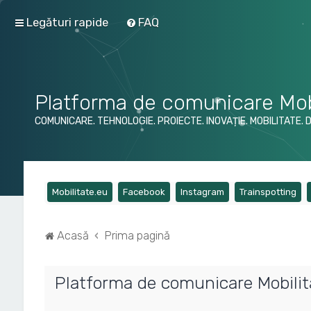
Legături rapide
FAQ
Platforma de comunicare Mob
COMUNICARE. TEHNOLOGIE. PROIECTE. INOVAȚIE. MOBILITATE. 
(Opens a new tab)
(Opens a new tab)
(Opens a new tab)
(Op
Mobilitate.eu
Facebook
Instagram
Trainspotting
Acasă
Prima pagină
Platforma de comunicare Mobilita