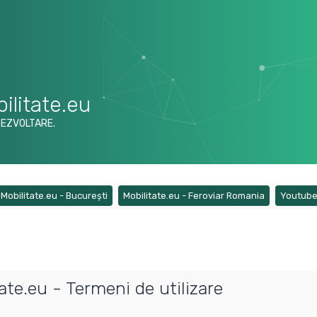
ilitate.eu
DEZVOLTARE.
ens a new tab)
(Opens a new tab)
(Opens a ne
Mobilitate.eu - București
Mobilitate.eu - Feroviar Romania
Youtub
te.eu - Termeni de utilizare