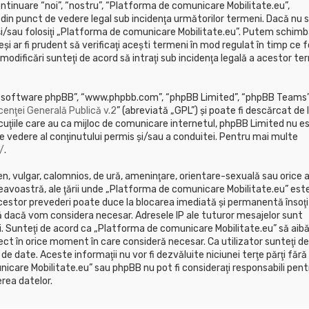
tinuare “noi”, “nostru”, “Platforma de comunicare Mobilitate.eu”,
i din punct de vedere legal sub incidenţa următorilor termeni. Dacă nu s
 şi/sau folosiţi „Platforma de comunicare Mobilitate.eu”. Putem schim
i ar fi prudent să verificaţi aceşti termeni în mod regulat în timp ce fo
dificări sunteţi de acord să intraţi sub incidenţa legală a acestor te
”, “software phpBB”, “www.phpbb.com”, “phpBB Limited”, “phpBB Teams”
cenţei Generală Publică v.2
” (abreviată „GPL”) şi poate fi descărcat de 
cuţiile care au ca mijloc de comunicare internetul, phpBB Limited nu e
e vedere al conţinutului permis şi/sau a conduitei. Pentru mai multe
/
.
en, vulgar, calomnios, de ură, ameninţare, orientare-sexuală sau orice a
neavoastră, ale ţării unde „Platforma de comunicare Mobilitate.eu” est
 acestor prevederi poate duce la blocarea imediată şi permanentă însoţ
 dacă vom considera necesar. Adresele IP ale tuturor mesajelor sunt
ii. Sunteţi de acord ca „Platforma de comunicare Mobilitate.eu” să aib
ect în orice moment în care consideră necesar. Ca utilizator sunteţi de
de date. Aceste informaţii nu vor fi dezvăluite niciunei terţe părţi fără
are Mobilitate.eu” sau phpBB nu pot fi consideraţi responsabili pent
rea datelor.