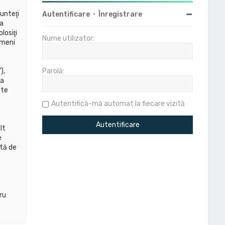
unteţi
Autentificare
•
Înregistrare
ba
losiţi
Nume utilizator:
rmeni
),
Parolă:
la
ste
Autentifică-mă automat la fiecare vizită
lt
e
ită de
ă
ru