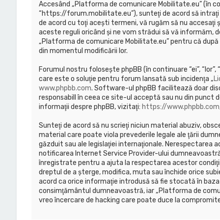
Accesând „Platforma de comunicare Mobilitate.eu” (în con
“https://forum.mobilitate.eu”), sunteţi de acord să intraţ
de acord cu toţi aceşti termeni, vă rugăm să nu accesaţi
aceste reguli oricând şi ne vom strădui să vă informăm, deş
„Platforma de comunicare Mobilitate.eu” pentru că după mo
din momentul modificării lor.
Forumul nostru foloseşte phpBB (în continuare “ei”, “lor
care este o soluţie pentru forum lansată sub incidenţa „
Li
www.phpbb.com
. Software-ul phpBB facilitează doar dis
responsabill în ceea ce site-ul acceptă sau nu din punct d
informaţii despre phpBB, vizitaţi:
https://www.phpbb.com
Sunteţi de acord să nu scrieţi niciun material abuziv, obsc
material care poate viola prevederile legale ale ţării dum
găzduit sau ale legislaţiei internaţionale. Nerespectarea
notificarea Internet Service Provider-ului dumneavoastră
înregistrate pentru a ajuta la respectarea acestor condiţ
dreptul de a şterge, modifica, muta sau închide orice subi
acord ca orice informaţie introdusă să fie stocată în baza 
consimţământul dumneavoastră, iar „Platforma de comunic
vreo încercare de hacking care poate duce la compromite