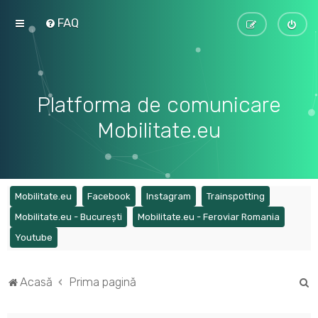
FAQ
Platforma de comunicare
Mobilitate.eu
(Opens a new tab)
(Opens a new tab)
(Opens a new tab)
(Opens a ne
Mobilitate.eu
Facebook
Instagram
Trainspotting
(Opens a new tab)
(Opens a
Mobilitate.eu - București
Mobilitate.eu - Feroviar Romania
(Opens a new tab)
Youtube
C
Acasă
Prima pagină
ă