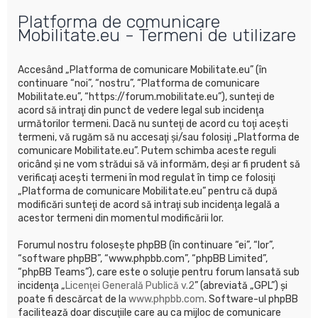
u
Platforma de comunicare
t
Mobilitate.eu - Termeni de utilizare
a
r
Accesând „Platforma de comunicare Mobilitate.eu” (în
e
continuare “noi”, “nostru”, “Platforma de comunicare
Mobilitate.eu”, “https://forum.mobilitate.eu”), sunteţi de
acord să intraţi din punct de vedere legal sub incidenţa
următorilor termeni. Dacă nu sunteţi de acord cu toţi aceşti
termeni, vă rugăm să nu accesaţi şi/sau folosiţi „Platforma de
comunicare Mobilitate.eu”. Putem schimba aceste reguli
oricând şi ne vom strădui să vă informăm, deşi ar fi prudent să
verificaţi aceşti termeni în mod regulat în timp ce folosiţi
„Platforma de comunicare Mobilitate.eu” pentru că după
modificări sunteţi de acord să intraţi sub incidenţa legală a
acestor termeni din momentul modificării lor.
Forumul nostru foloseşte phpBB (în continuare “ei”, “lor”,
“software phpBB”, “www.phpbb.com”, “phpBB Limited”,
“phpBB Teams”), care este o soluţie pentru forum lansată sub
incidenţa „
Licenţei Generală Publică v.2
” (abreviată „GPL”) şi
poate fi descărcat de la
www.phpbb.com
. Software-ul phpBB
facilitează doar discuţiile care au ca mijloc de comunicare