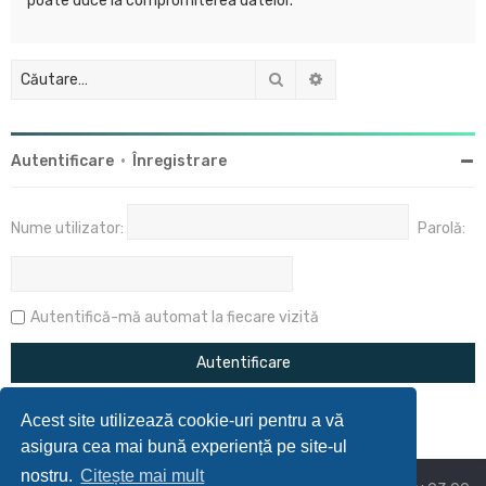
poate duce la compromiterea datelor.
Căutare
Căutare avansată
Autentificare
•
Înregistrare
Nume utilizator:
Parolă:
Autentifică-mă automat la fiecare vizită
Acest site utilizează cookie-uri pentru a vă
asigura cea mai bună experiență pe site-ul
nostru.
Citește mai mult