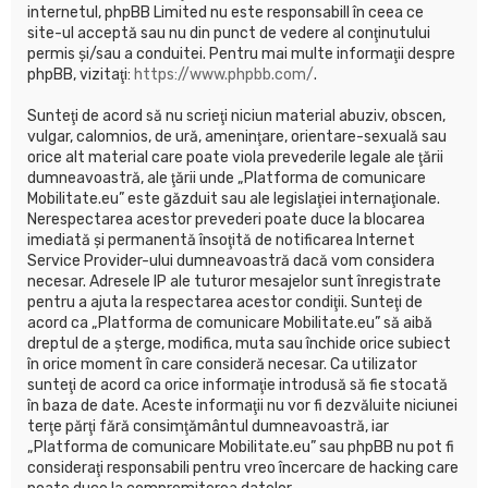
internetul, phpBB Limited nu este responsabill în ceea ce
site-ul acceptă sau nu din punct de vedere al conţinutului
permis şi/sau a conduitei. Pentru mai multe informaţii despre
phpBB, vizitaţi:
https://www.phpbb.com/
.
Sunteţi de acord să nu scrieţi niciun material abuziv, obscen,
vulgar, calomnios, de ură, ameninţare, orientare-sexuală sau
orice alt material care poate viola prevederile legale ale ţării
dumneavoastră, ale ţării unde „Platforma de comunicare
Mobilitate.eu” este găzduit sau ale legislaţiei internaţionale.
Nerespectarea acestor prevederi poate duce la blocarea
imediată şi permanentă însoţită de notificarea Internet
Service Provider-ului dumneavoastră dacă vom considera
necesar. Adresele IP ale tuturor mesajelor sunt înregistrate
pentru a ajuta la respectarea acestor condiţii. Sunteţi de
acord ca „Platforma de comunicare Mobilitate.eu” să aibă
dreptul de a şterge, modifica, muta sau închide orice subiect
în orice moment în care consideră necesar. Ca utilizator
sunteţi de acord ca orice informaţie introdusă să fie stocată
în baza de date. Aceste informaţii nu vor fi dezvăluite niciunei
terţe părţi fără consimţământul dumneavoastră, iar
„Platforma de comunicare Mobilitate.eu” sau phpBB nu pot fi
consideraţi responsabili pentru vreo încercare de hacking care