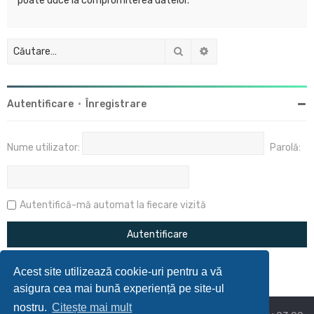
poate duce la compromiterea datelor.
Căutare
Căutare avansată
Autentificare
•
Înregistrare
Nume utilizator:
Parolă:
Autentifică-mă automat la fiecare vizită
Acest site utilizează cookie-uri pentru a vă
asigura cea mai bună experiență pe site-ul
nostru.
Citește mai mult