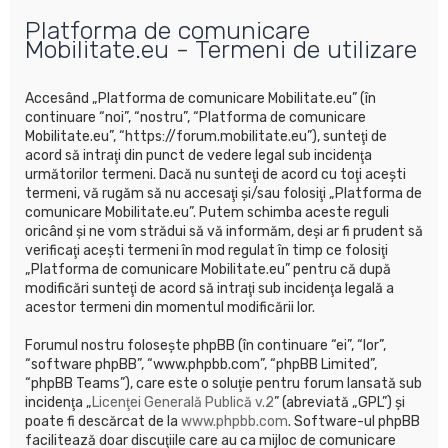
u
Platforma de comunicare
t
Mobilitate.eu - Termeni de utilizare
a
r
Accesând „Platforma de comunicare Mobilitate.eu” (în
e
continuare “noi”, “nostru”, “Platforma de comunicare
Mobilitate.eu”, “https://forum.mobilitate.eu”), sunteţi de
acord să intraţi din punct de vedere legal sub incidenţa
următorilor termeni. Dacă nu sunteţi de acord cu toţi aceşti
termeni, vă rugăm să nu accesaţi şi/sau folosiţi „Platforma de
comunicare Mobilitate.eu”. Putem schimba aceste reguli
oricând şi ne vom strădui să vă informăm, deşi ar fi prudent să
verificaţi aceşti termeni în mod regulat în timp ce folosiţi
„Platforma de comunicare Mobilitate.eu” pentru că după
modificări sunteţi de acord să intraţi sub incidenţa legală a
acestor termeni din momentul modificării lor.
Forumul nostru foloseşte phpBB (în continuare “ei”, “lor”,
“software phpBB”, “www.phpbb.com”, “phpBB Limited”,
“phpBB Teams”), care este o soluţie pentru forum lansată sub
incidenţa „
Licenţei Generală Publică v.2
” (abreviată „GPL”) şi
poate fi descărcat de la
www.phpbb.com
. Software-ul phpBB
facilitează doar discuţiile care au ca mijloc de comunicare