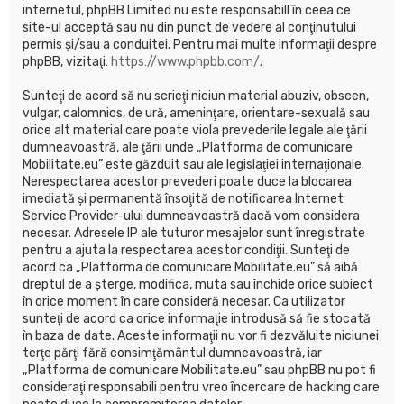
internetul, phpBB Limited nu este responsabill în ceea ce
site-ul acceptă sau nu din punct de vedere al conţinutului
permis şi/sau a conduitei. Pentru mai multe informaţii despre
phpBB, vizitaţi:
https://www.phpbb.com/
.
Sunteţi de acord să nu scrieţi niciun material abuziv, obscen,
vulgar, calomnios, de ură, ameninţare, orientare-sexuală sau
orice alt material care poate viola prevederile legale ale ţării
dumneavoastră, ale ţării unde „Platforma de comunicare
Mobilitate.eu” este găzduit sau ale legislaţiei internaţionale.
Nerespectarea acestor prevederi poate duce la blocarea
imediată şi permanentă însoţită de notificarea Internet
Service Provider-ului dumneavoastră dacă vom considera
necesar. Adresele IP ale tuturor mesajelor sunt înregistrate
pentru a ajuta la respectarea acestor condiţii. Sunteţi de
acord ca „Platforma de comunicare Mobilitate.eu” să aibă
dreptul de a şterge, modifica, muta sau închide orice subiect
în orice moment în care consideră necesar. Ca utilizator
sunteţi de acord ca orice informaţie introdusă să fie stocată
în baza de date. Aceste informaţii nu vor fi dezvăluite niciunei
terţe părţi fără consimţământul dumneavoastră, iar
„Platforma de comunicare Mobilitate.eu” sau phpBB nu pot fi
consideraţi responsabili pentru vreo încercare de hacking care