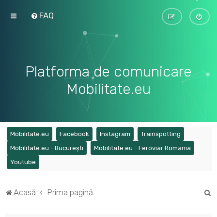
FAQ
Platforma de comunicare
Mobilitate.eu
(Opens a new tab)
(Opens a new tab)
(Opens a new tab)
(Opens a ne
Mobilitate.eu
Facebook
Instagram
Trainspotting
(Opens a new tab)
(Opens a
Mobilitate.eu - București
Mobilitate.eu - Feroviar Romania
(Opens a new tab)
Youtube
C
Acasă
Prima pagină
ă