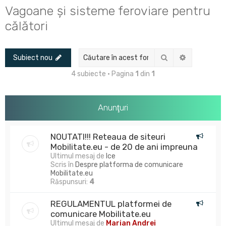
u
Vagoane și sisteme feroviare pentru
t
călători
a
r
Căutare
Căutare av
Subiect nou
e
4 subiecte • Pagina
1
din
1
Anunţuri
NOUTATI!!! Reteaua de siteuri
Mobilitate.eu - de 20 de ani impreuna
Ultimul mesaj de
Ice
Scris în
Despre platforma de comunicare
Mobilitate.eu
Răspunsuri:
4
REGULAMENTUL platformei de
comunicare Mobilitate.eu
Ultimul mesaj de
Marian Andrei