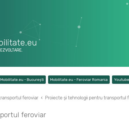
ilitate.eu
DEZVOLTARE.
ens a new tab)
(Opens a new tab)
(Opens a ne
Mobilitate.eu - București
Mobilitate.eu - Feroviar Romania
Youtub
transportul feroviar
Proiecte și tehnologii pentru transportul 
portul feroviar