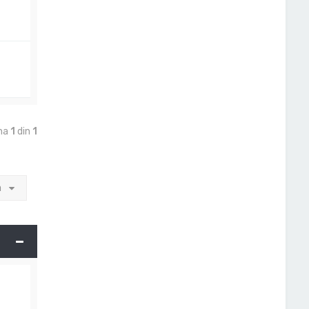
ina
1
din
1
a