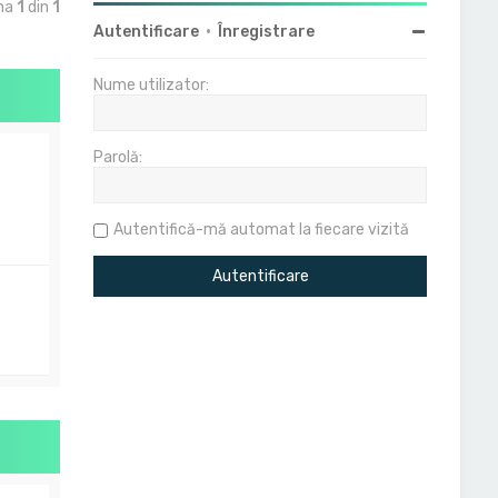
ina
1
din
1
Autentificare
•
Înregistrare
Nume utilizator:
Parolă:
Autentifică-mă automat la fiecare vizită