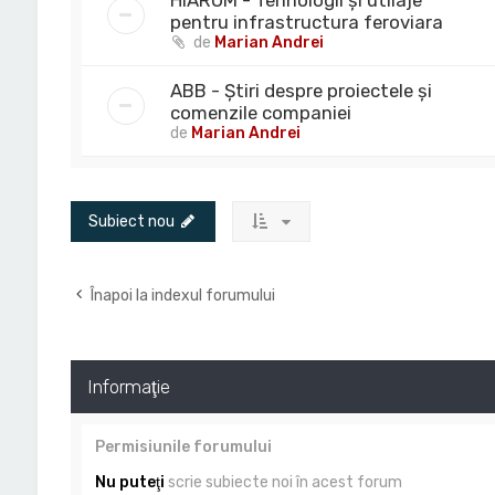
HIAROM - Tehnologii și utilaje
pentru infrastructura feroviara
de
Marian Andrei
ABB - Știri despre proiectele și
comenzile companiei
de
Marian Andrei
Subiect nou
Înapoi la indexul forumului
Informaţie
Permisiunile forumului
Nu puteţi
scrie subiecte noi în acest forum