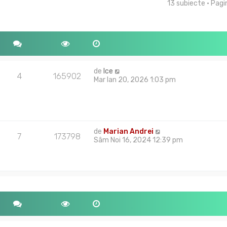
13 subiecte • Pag
tare avansată
de
Ice
4
165902
Mar Ian 20, 2026 1:03 pm
de
Marian Andrei
7
173798
Sâm Noi 16, 2024 12:39 pm