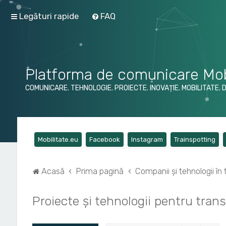
Legături rapide
FAQ
Platforma de comunicare Mob
COMUNICARE. TEHNOLOGIE. PROIECTE. INOVAȚIE. MOBILITATE. 
(Opens a new tab)
(Opens a new tab)
(Opens a new tab)
(Op
Mobilitate.eu
Facebook
Instagram
Trainspotting
Acasă
Prima pagină
Companii și tehnologii în 
Proiecte și tehnologii pentru trans